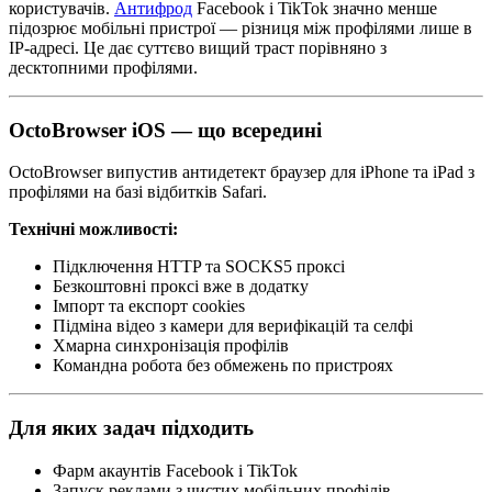
користувачів.
Антифрод
Facebook і TikTok значно менше
підозрює мобільні пристрої — різниця між профілями лише в
IP-адресі. Це дає суттєво вищий траст порівняно з
десктопними профілями.
OctoBrowser iOS — що всередині
OctoBrowser випустив антидетект браузер для iPhone та iPad з
профілями на базі відбитків Safari.
Технічні можливості:
Підключення HTTP та SOCKS5 проксі
Безкоштовні проксі вже в додатку
Імпорт та експорт cookies
Підміна відео з камери для верифікацій та селфі
Хмарна синхронізація профілів
Командна робота без обмежень по пристроях
Для яких задач підходить
Фарм акаунтів Facebook і TikTok
Запуск реклами з чистих мобільних профілів