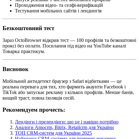
Проходження відео- та селфі-верифікацій
Тестування мобільних сайтів і лендингів
Безкоштовний тест
Зараз OctoBrowser відкрив тест — 100 профілів та безкоштовні
проксі без оплати. Посилання під відео на YouTube каналі
Товарка практикум.
Висновок
Мобільний антидетект браузер з Safari відбитками — це
реальна перевага для тих, хто фармить акаунти Facebook і
TikTok або запускає рекламу з кількох профілів. Менше банів,
вищий траст, повна ізоляція сесій.
Рекомендуем прочесть:
Лендінги і прелендінги: що це і навіщо потрібно
Аналоги Amocrm, Bitrix, Retailcrm для України
ТОП CRM-систем для України 2025
Найкраща CRM-система для інтернет-магазину