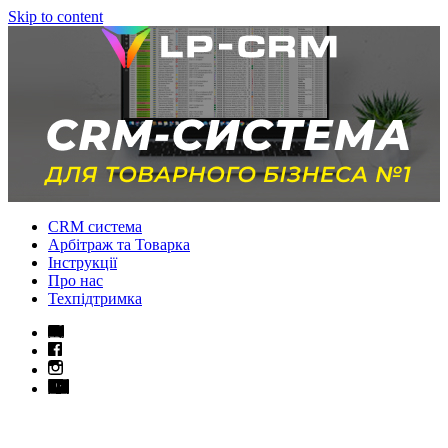
Skip to content
CRM система
Арбітраж та Товарка
Інструкції
Про нас
Техпідтримка