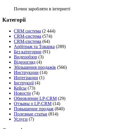
Почни заробляти в інтернеті
Категорії
CRM система
(2 444)
CRM-система
(574)
CRM-система
(64)
Арбітраж та Товарка
(289)
Без категории
(91)
Видеообзор
(3)
Відеоогляд
(4)
Збільшення продажів
(566)
Инструкции
(14)
Интеграции
(1)
Інструкції
(4)
Кейсы
(73)
Новости
(74)
Обновление LP-CRM
(29)
Отзывы о LP-CRM
(14)
Повышение продаж
(840)
Полезные статьи
(814)
Услуги
(7)