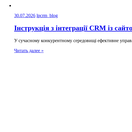
30.07.2026
lpcrm_blog
Інструкція з інтеграції CRM із сайт
У сучасному конкурентному середовищі ефективне управ
Читать далее »
CRM - система
для товарного бізнесу
14 ДНІВ
БЕЗКОШТОВНОГО ДОСТУПУ