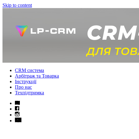
Skip to content
CRM система
Арбітраж та Товарка
Інструкції
Про нас
Техпідтримка