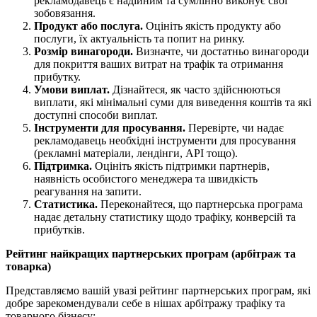
рекламодавець є надійним та сумлінно виконує свої
зобовязання.
Продукт або послуга.
Оцініть якість продукту або
послуги, їх актуальність та попит на ринку.
Розмір винагороди.
Визначте, чи достатньо винагороди
для покриття ваших витрат на трафік та отримання
прибутку.
Умови виплат.
Дізнайтеся, як часто здійснюються
виплати, які мінімальні суми для виведення коштів та які
доступні способи виплат.
Інструменти для просування.
Перевірте, чи надає
рекламодавець необхідні інструменти для просування
(рекламні матеріали, лендінги, API тощо).
Підтримка.
Оцініть якість підтримки партнерів,
наявність особистого менеджера та швидкість
реагування на запити.
Статистика.
Переконайтеся, що партнерська програма
надає детальну статистику щодо трафіку, конверсій та
прибутків.
Рейтинг найкращих партнерських програм (арбітраж та
товарка)
Представляємо вашій увазі рейтинг партнерських програм, які
добре зарекомендували себе в нішах арбітражу трафіку та
товарного бізнесу: