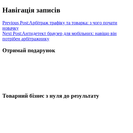
Навігація записів
Previous Post:
Арбітраж трафіку та товарка: з чого почати
новачку
Next Post:
Антидетект браузер для мобільних: навіщо він
потрібен арбітражнику
Отримай подарунок
Товарний бізнес з нуля до результату