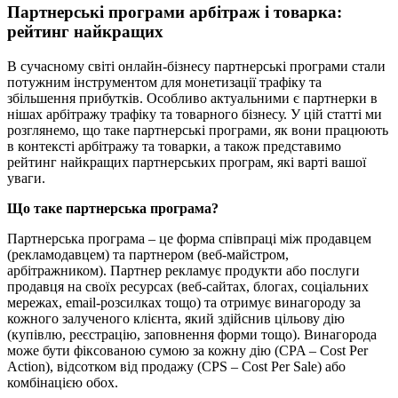
Партнерські програми арбітраж і товарка:
рейтинг найкращих
В сучасному світі онлайн-бізнесу партнерські програми стали
потужним інструментом для монетизації трафіку та
збільшення прибутків. Особливо актуальними є партнерки в
нішах арбітражу трафіку та товарного бізнесу. У цій статті ми
розглянемо, що таке партнерські програми, як вони працюють
в контексті арбітражу та товарки, а також представимо
рейтинг найкращих партнерських програм, які варті вашої
уваги.
Що таке партнерська програма?
Партнерська програма – це форма співпраці між продавцем
(рекламодавцем) та партнером (веб-майстром,
арбітражником). Партнер рекламує продукти або послуги
продавця на своїх ресурсах (веб-сайтах, блогах, соціальних
мережах, email-розсилках тощо) та отримує винагороду за
кожного залученого клієнта, який здійснив цільову дію
(купівлю, реєстрацію, заповнення форми тощо). Винагорода
може бути фіксованою сумою за кожну дію (CPA – Cost Per
Action), відсотком від продажу (CPS – Cost Per Sale) або
комбінацією обох.