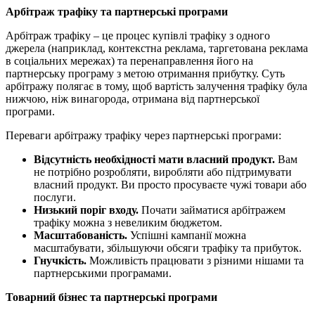
Арбітраж трафіку та партнерські програми
Арбітраж трафіку – це процес купівлі трафіку з одного
джерела (наприклад, контекстна реклама, таргетована реклама
в соціальних мережах) та перенаправлення його на
партнерську програму з метою отримання прибутку. Суть
арбітражу полягає в тому, щоб вартість залучення трафіку була
нижчою, ніж винагорода, отримана від партнерської
програми.
Переваги арбітражу трафіку через партнерські програми:
Відсутність необхідності мати власний продукт.
Вам
не потрібно розробляти, виробляти або підтримувати
власний продукт. Ви просто просуваєте чужі товари або
послуги.
Низький поріг входу.
Почати займатися арбітражем
трафіку можна з невеликим бюджетом.
Масштабованість.
Успішні кампанії можна
масштабувати, збільшуючи обсяги трафіку та прибуток.
Гнучкість.
Можливість працювати з різними нішами та
партнерськими програмами.
Товарний бізнес та партнерські програми