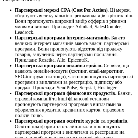
Партнерські мережі CPA (Cost Per Action).
Ці мережі
обєднують велику кількість рекламодавців з різних ніш.
Вони пропонують широкий вибір офферів з різними
умовами виплат. Приклади: Admitad, SalesDoubler,
Leadrock.
Партнерські програми інтернет-магазинів.
Багато
великих інтернет-магазинів мають власні партнерські
програми. Вони пропонують відсоток від продажу
товарів, залучених через партнерські посилання.
Приклади: Rozetka, Allo, EpicentrK.
Партнерські програми онлайн-сервісів.
Сервіси, що
надають онлайн-послуги (хостинг, email-маркетинг,
SEO-інструменти тощо), часто пропонують партнерські
програми з виплатами за реєстрацію, підписку або
продаж. Приклади: SendPulse, Serpstat, Hostinger.
Партнерські програми фінансових продуктів.
Банки,
страхові компанії та інші фінансові установи
пропонують партнерські програми з виплатами за
оформлення кредитів, кредитних карток, страхових
полісів тощо.
Партнерські програми освітніх курсів та тренінгів.
Освітні платформи та онлайн-школи пропонують
партнерські програми з виплатами за реєстрацію на
курси, придбання навчальних матеріалів тощо.