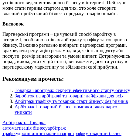
успішного ведення товарного бізнесу в інтернеті. Цей курс
може стати гарним стартом для тих, хто хоче створити
власний прибутковий бізнес з продажу товарів онлайн.
Висновок
Партнерські програми – це чудовий спосіб заробітку в
інтернеті, особливо в нішах арбітражу трафіку та товарного
бізнесу. Важливо ретельно вибирати партнерські програми,
враховуючи репутацію рекламодавця, якість продукту або
послуги, розмір винагороди та умови виплат. Дотримуючись
порад, викладених у цій статті, ви зможете досягти успіху в
партнерському маркетингу та збільшити свої прибутки.
Рекомендуем прочесть:
Товарка і арбітраж: секрети ефективного старту бізнесу
Заробіток на арбітражі та товарці: лайфхаки для всіх
Арбітраж трафіку та товарка: старт бізнесу без ризиків
Арбітраж і товарний бізнес: помилки, яких варто
уникати
Арбітраж та Товарка
автоматизація бізнесу
арбітраж
трафіку
дропшиппінг
монетизація трафіку
товарний бізнес