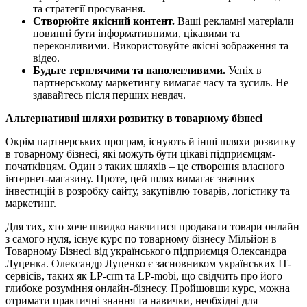
та стратегії просування.
Створюйте якісний контент.
Ваші рекламні матеріали
повинні бути інформативними, цікавими та
переконливими. Використовуйте якісні зображення та
відео.
Будьте терплячими та наполегливими.
Успіх в
партнерському маркетингу вимагає часу та зусиль. Не
здавайтесь після перших невдач.
Альтернативні шляхи розвитку в товарному бізнесі
Окрім партнерських програм, існують й інші шляхи розвитку
в товарному бізнесі, які можуть бути цікаві підприємцям-
початківцям. Один з таких шляхів – це створення власного
інтернет-магазину. Проте, цей шлях вимагає значних
інвестицій в розробку сайту, закупівлю товарів, логістику та
маркетинг.
Для тих, хто хоче швидко навчитися продавати товари онлайн
з самого нуля, існує курс по товарному бізнесу Мільйон в
Товарному Бізнесі від українського підприємця Олександра
Луценка. Олександр Луценко є засновником українських IT-
сервісів, таких як LP-crm та LP-mobi, що свідчить про його
глибоке розуміння онлайн-бізнесу. Пройшовши курс, можна
отримати практичні знання та навички, необхідні для