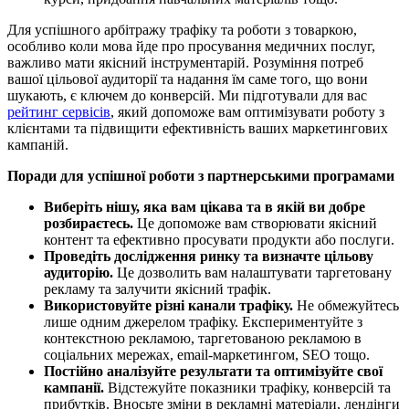
Для успішного арбітражу трафіку та роботи з товаркою,
особливо коли мова йде про просування медичних послуг,
важливо мати якісний інструментарій. Розуміння потреб
вашої цільової аудиторії та надання їм саме того, що вони
шукають, є ключем до конверсій. Ми підготували для вас
рейтинг сервісів
, який допоможе вам оптимізувати роботу з
клієнтами та підвищити ефективність ваших маркетингових
кампаній.
Поради для успішної роботи з партнерськими програмами
Виберіть нішу, яка вам цікава та в якій ви добре
розбираєтесь.
Це допоможе вам створювати якісний
контент та ефективно просувати продукти або послуги.
Проведіть дослідження ринку та визначте цільову
аудиторію.
Це дозволить вам налаштувати таргетовану
рекламу та залучити якісний трафік.
Використовуйте різні канали трафіку.
Не обмежуйтесь
лише одним джерелом трафіку. Експериментуйте з
контекстною рекламою, таргетованою рекламою в
соціальних мережах, email-маркетингом, SEO тощо.
Постійно аналізуйте результати та оптимізуйте свої
кампанії.
Відстежуйте показники трафіку, конверсій та
прибутків. Вносьте зміни в рекламні матеріали, лендінги