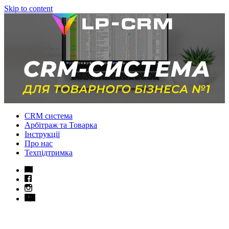
Skip to content
CRM система
Арбітраж та Товарка
Інструкції
Про нас
Техпідтримка