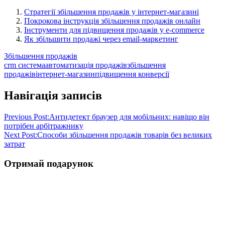
Стратегії збільшення продажів у інтернет-магазині
Покрокова інструкція збільшення продажів онлайн
Інструменти для підвищення продажів у e-commerce
Як збільшити продажі через email-маркетинг
Збільшення продажів
crm система
автоматизація продажів
збільшення
продажів
інтернет-магазин
підвищення конверсії
Навігація записів
Previous Post:
Антидетект браузер для мобільних: навіщо він
потрібен арбітражнику
Next Post:
Способи збільшення продажів товарів без великих
затрат
Отримай подарунок