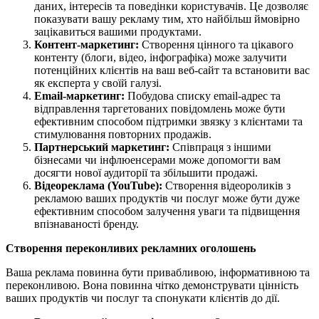
даних, інтересів та поведінки користувачів. Це дозволяє
показувати вашу рекламу тим, хто найбільш ймовірно
зацікавиться вашими продуктами.
Контент-маркетинг:
Створення цінного та цікавого
контенту (блоги, відео, інфографіка) може залучити
потенційних клієнтів на ваш веб-сайт та встановити вас
як експерта у своїй галузі.
Email-маркетинг:
Побудова списку email-адрес та
відправлення таргетованих повідомлень може бути
ефективним способом підтримки звязку з клієнтами та
стимулювання повторних продажів.
Партнерський маркетинг:
Співпраця з іншими
бізнесами чи інфлюенсерами може допомогти вам
досягти нової аудиторії та збільшити продажі.
Відеореклама (YouTube):
Створення відеороликів з
рекламою ваших продуктів чи послуг може бути дуже
ефективним способом залучення уваги та підвищення
впізнаваності бренду.
Створення переконливих рекламних оголошень
Ваша реклама повинна бути привабливою, інформативною та
переконливою. Вона повинна чітко демонструвати цінність
ваших продуктів чи послуг та спонукати клієнтів до дії.