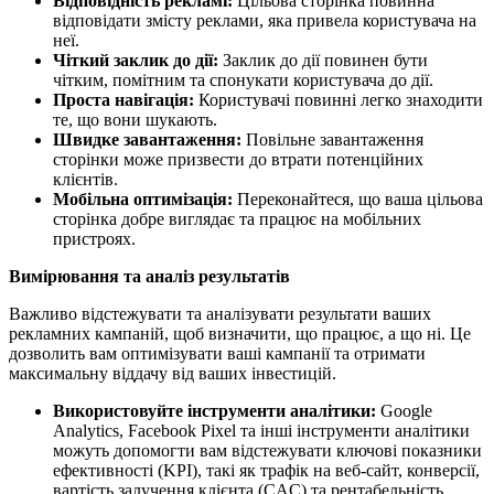
Відповідність рекламі:
Цільова сторінка повинна
відповідати змісту реклами, яка привела користувача на
неї.
Чіткий заклик до дії:
Заклик до дії повинен бути
чітким, помітним та спонукати користувача до дії.
Проста навігація:
Користувачі повинні легко знаходити
те, що вони шукають.
Швидке завантаження:
Повільне завантаження
сторінки може призвести до втрати потенційних
клієнтів.
Мобільна оптимізація:
Переконайтеся, що ваша цільова
сторінка добре виглядає та працює на мобільних
пристроях.
Вимірювання та аналіз результатів
Важливо відстежувати та аналізувати результати ваших
рекламних кампаній, щоб визначити, що працює, а що ні. Це
дозволить вам оптимізувати ваші кампанії та отримати
максимальну віддачу від ваших інвестицій.
Використовуйте інструменти аналітики:
Google
Analytics, Facebook Pixel та інші інструменти аналітики
можуть допомогти вам відстежувати ключові показники
ефективності (KPI), такі як трафік на веб-сайт, конверсії,
вартість залучення клієнта (CAC) та рентабельність