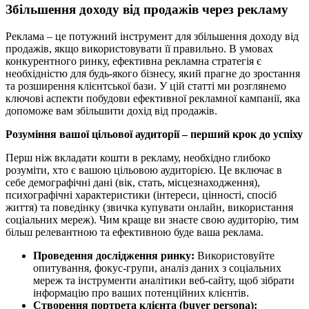
Збільшення доходу від продажів через рекламу
Реклама – це потужний інструмент для збільшення доходу від
продажів, якщо використовувати її правильно. В умовах
конкурентного ринку, ефективна рекламна стратегія є
необхідністю для будь-якого бізнесу, який прагне до зростання
та розширення клієнтської бази. У цій статті ми розглянемо
ключові аспекти побудови ефективної рекламної кампанії, яка
допоможе вам збільшити дохід від продажів.
Розуміння вашої цільової аудиторії – перший крок до успіху
Перш ніж вкладати кошти в рекламу, необхідно глибоко
розуміти, хто є вашою цільовою аудиторією. Це включає в
себе демографічні дані (вік, стать, місцезнаходження),
психографічні характеристики (інтереси, цінності, спосіб
життя) та поведінку (звичка купувати онлайн, використання
соціальних мереж). Чим краще ви знаєте свою аудиторію, тим
більш релевантною та ефективною буде ваша реклама.
Проведення дослідження ринку:
Використовуйте
опитування, фокус-групи, аналіз даних з соціальних
мереж та інструменти аналітики веб-сайту, щоб зібрати
інформацію про ваших потенційних клієнтів.
Створення портрета клієнта (buyer persona):