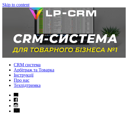
Skip to content
CRM система
Арбітраж та Товарка
Інструкції
Про нас
Техпідтримка