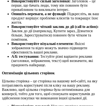
Використовуйте сильні заголовки:
Заголовок – це
перше, що бачать люди, тому він повинен бути
привабливим та викликати інтерес.
Опишіть переваги, а не функції:
Підкресліть, як ваш
продукт вирішує проблеми клієнтів та покращує їхнє
життя.
Використовуйте чіткий заклик до дії (call to action):
Заклик до дії (наприклад, Купити зараз, Дізнатися
більше, Зареєструватися) повинен бути чітким та
помітним.
Використовуйте візуальні елементи:
Якісні
зображення та відео можуть значно підвищити
ефективність вашої реклами.
А/Б тестування:
Тестуйте різні варіанти реклами
(заголовки, зображення, текст) щоб визначити, які
працюють найкраще.
Оптимізація цільових сторінок
Цільова сторінка – це сторінка на вашому веб-сайті, на яку
потрапляють користувачі після кліку на вашу рекламу.
Важливо, щоб цільова сторінка була оптимізована для
конверсії, тобто для того, щоб спонукати користувачів до
здійснення покупки чи виконання іншої цільової дії.