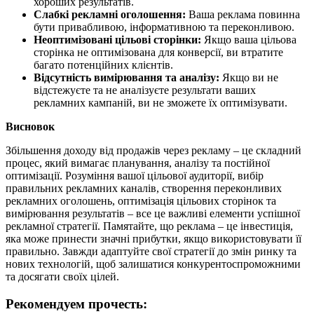
хороших результатів.
Слабкі рекламні оголошення:
Ваша реклама повинна
бути привабливою, інформативною та переконливою.
Неоптимізовані цільові сторінки:
Якщо ваша цільова
сторінка не оптимізована для конверсії, ви втратите
багато потенційних клієнтів.
Відсутність вимірювання та аналізу:
Якщо ви не
відстежуєте та не аналізуєте результати ваших
рекламних кампаній, ви не зможете їх оптимізувати.
Висновок
Збільшення доходу від продажів через рекламу – це складний
процес, який вимагає планування, аналізу та постійної
оптимізації. Розуміння вашої цільової аудиторії, вибір
правильних рекламних каналів, створення переконливих
рекламних оголошень, оптимізація цільових сторінок та
вимірювання результатів – все це важливі елементи успішної
рекламної стратегії. Памятайте, що реклама – це інвестиція,
яка може принести значні прибутки, якщо використовувати її
правильно. Завжди адаптуйте свої стратегії до змін ринку та
нових технологій, щоб залишатися конкурентоспроможними
та досягати своїх цілей.
Рекомендуем прочесть: