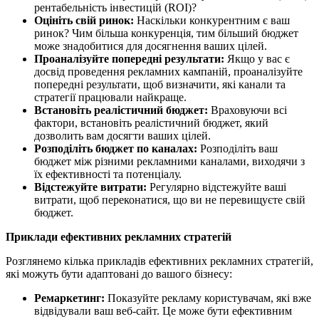
рентабельність інвестицій (ROI)?
Оцініть свій ринок:
Наскільки конкурентним є ваш
ринок? Чим більша конкуренція, тим більший бюджет
може знадобитися для досягнення ваших цілей.
Проаналізуйте попередні результати:
Якщо у вас є
досвід проведення рекламних кампаній, проаналізуйте
попередні результати, щоб визначити, які канали та
стратегії працювали найкраще.
Встановіть реалістичний бюджет:
Враховуючи всі
фактори, встановіть реалістичний бюджет, який
дозволить вам досягти ваших цілей.
Розподіліть бюджет по каналах:
Розподіліть ваш
бюджет між різними рекламними каналами, виходячи з
їх ефективності та потенціалу.
Відстежуйте витрати:
Регулярно відстежуйте ваші
витрати, щоб переконатися, що ви не перевищуєте свій
бюджет.
Приклади ефективних рекламних стратегій
Розглянемо кілька прикладів ефективних рекламних стратегій,
які можуть бути адаптовані до вашого бізнесу:
Ремаркетинг:
Показуйте рекламу користувачам, які вже
відвідували ваш веб-сайт. Це може бути ефективним