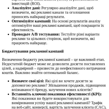
інвестицій (ROI).
Аналізуйте дані:
Регулярно аналізуйте дані, щоб
визначити, які рекламні канали та оголошення
приносять найкращі результати.
Оптимізуйте кампанії:
На основі результатів аналізу
оптимізуйте ваші рекламні кампанії, щоб покращити їх
ефективність.
Проводьте A/B тестування:
Тестуйте різні варіанти
реклами та цільових сторінок, щоб визначити, які
працюють найкраще.
Бюджетування рекламної кампанії
Визначення бюджету рекламної кампанії – це важливий етап.
Недостатній бюджет може не дозволити досягти поставлених
цілей, а надмірний – призвести до неефективного витрачання
коштів. Важливо знайти оптимальний баланс.
Визначте свої цілі:
Які цілі ви хочете досягти за
допомогою реклами? Збільшення продажів, підвищення
впізнаваності бренду, залучення нових клієнтів?
Встановіть ключові показники ефективності (KPI):
Які показники ви будете використовувати для
вимірювання успіху вашої рекламної кампанії? Трафік
на веб-сайт, конверсії, вартість залучення клієнта (CAC),