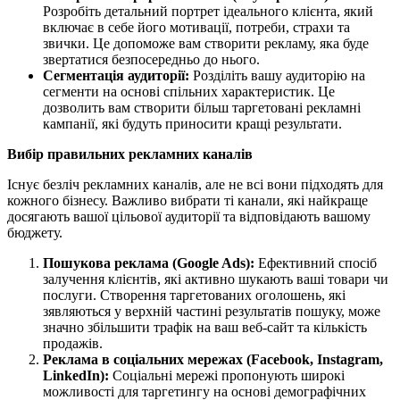
Розробіть детальний портрет ідеального клієнта, який
включає в себе його мотивації, потреби, страхи та
звички. Це допоможе вам створити рекламу, яка буде
звертатися безпосередньо до нього.
Сегментація аудиторії:
Розділіть вашу аудиторію на
сегменти на основі спільних характеристик. Це
дозволить вам створити більш таргетовані рекламні
кампанії, які будуть приносити кращі результати.
Вибір правильних рекламних каналів
Існує безліч рекламних каналів, але не всі вони підходять для
кожного бізнесу. Важливо вибрати ті канали, які найкраще
досягають вашої цільової аудиторії та відповідають вашому
бюджету.
Пошукова реклама (Google Ads):
Ефективний спосіб
залучення клієнтів, які активно шукають ваші товари чи
послуги. Створення таргетованих оголошень, які
зявляються у верхній частині результатів пошуку, може
значно збільшити трафік на ваш веб-сайт та кількість
продажів.
Реклама в соціальних мережах (Facebook, Instagram,
LinkedIn):
Соціальні мережі пропонують широкі
можливості для таргетингу на основі демографічних