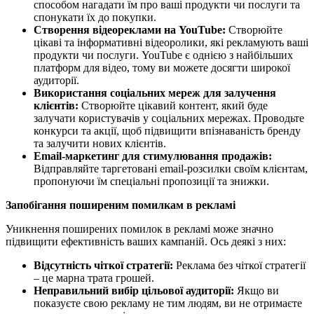
способом нагадати їм про ваші продукти чи послуги та
спонукати їх до покупки.
Створення відеореклами на YouTube:
Створюйте
цікаві та інформативні відеоролики, які рекламують ваші
продукти чи послуги. YouTube є однією з найбільших
платформ для відео, тому ви можете досягти широкої
аудиторії.
Використання соціальних мереж для залучення
клієнтів:
Створюйте цікавий контент, який буде
залучати користувачів у соціальних мережах. Проводьте
конкурси та акції, щоб підвищити впізнаваність бренду
та залучити нових клієнтів.
Email-маркетинг для стимулювання продажів:
Відправляйте таргетовані email-розсилки своїм клієнтам,
пропонуючи їм спеціальні пропозиції та знижки.
Запобігання поширеним помилкам в рекламі
Уникнення поширених помилок в рекламі може значно
підвищити ефективність ваших кампаній. Ось деякі з них:
Відсутність чіткої стратегії:
Реклама без чіткої стратегії
– це марна трата грошей.
Неправильний вибір цільової аудиторії:
Якщо ви
показуєте свою рекламу не тим людям, ви не отримаєте