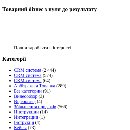
Товарний бізнес з нуля до результату
Почни заробляти в інтернеті
Категорії
CRM система
(2 444)
CRM-система
(574)
CRM-система
(64)
Арбітраж та Товарка
(289)
Без категории
(91)
Видеообзор
(3)
Відеоогляд
(4)
Збільшення продажів
(566)
Инструкции
(14)
Интеграции
(1)
Інструкції
(4)
Кейсы
(73)