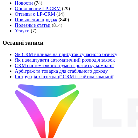
Новости
(74)
Обновление LP-CRM
(29)
Отзывы о LP-CRM
(14)
Повышение продаж
(840)
Полезные статьи
(814)
Услуги
(7)
Останні записи
Як CRM впливає на прибуток сучасного бізнесу
Як налаштувати автоматичний розподіл заявок
CRM система як інструмент розвитку компанії
Арбітраж та товарка для стабільного доходу
Інструкція з інтеграції CRM із сайтом компанії