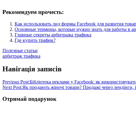
Рекомендуем прочесть:
Как использовать лид формы Facebook для развития това
Основные термины, которые нужно знать для работы в а
Главные секреты арбитража трафика
Где купить трафик?
Полезные статьи
арбитраж трафика
Навігація записів
Previous Post:
Бібліотека реклами у Facebook: як використовуват
Next Post:
Як продають жіночі товари? Продажі через лендінги, і
Отримай подарунок