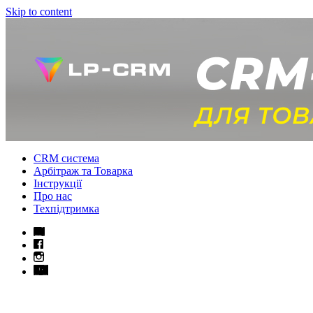
Skip to content
CRM система
Арбітраж та Товарка
Інструкції
Про нас
Техпідтримка