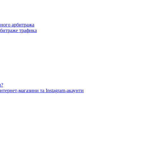
рного арбитража
рбитраже трафика
и?
нтернет-магазини та Instagram-акаунти