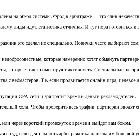
лены на обход системы. Фрод в арбитраже — это слив некачест
ламу, лиды идут, статистика отличная. И тут пора готовиться к
ражник это сделал не специально. Новички часто выбирают сом
и недобросовестные, которые намеренно хотят обмануть партнер
боты, которые только имитируют активность. Специальные алгор
а с вебмастеров. Т.е. если продвигается онлайн игра, целевое 
путации CPA-сети и зря тратит время и деньги рекламодателей.
ельный холд. Чтобы проверить весь трафик, партнерки вводят ег
, или через короткий промежуток времени выйдет вам боком.
я в суд, если деятельность арбитражника нанесла им большой у