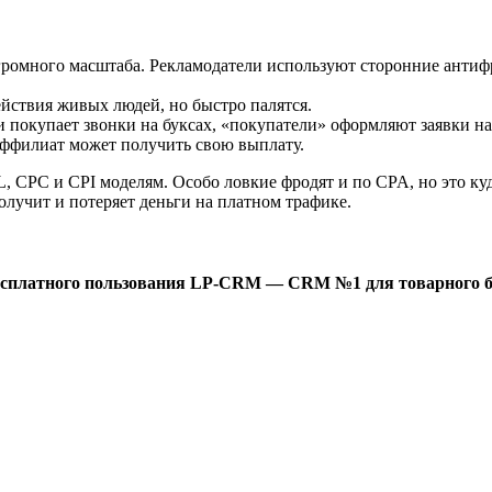
громного масштаба. Рекламодатели используют сторонние антиф
ействия живых людей, но быстро палятся.
покупает звонки на буксах, «покупатели» оформляют заявки на 
 аффилиат может получить свою выплату.
CPC и CPI моделям. Особо ловкие фродят и по CPA, но это куда 
олучит и потеряет деньги на платном трафике.
есплатного пользования LP-CRM — CRM №1 для товарного б