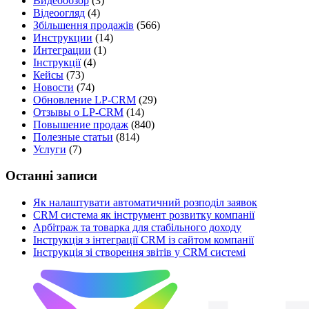
Видеообзор
(3)
Відеоогляд
(4)
Збільшення продажів
(566)
Инструкции
(14)
Интеграции
(1)
Інструкції
(4)
Кейсы
(73)
Новости
(74)
Обновление LP-CRM
(29)
Отзывы о LP-CRM
(14)
Повышение продаж
(840)
Полезные статьи
(814)
Услуги
(7)
Останні записи
Як налаштувати автоматичний розподіл заявок
CRM система як інструмент розвитку компанії
Арбітраж та товарка для стабільного доходу
Інструкція з інтеграції CRM із сайтом компанії
Інструкція зі створення звітів у CRM системі