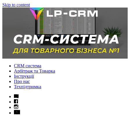
Skip to content
CRM система
Арбітраж та Товарка
Інструкції
Про нас
Техпідтримка