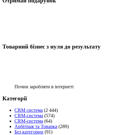
Отримай подарунок
Товарний бізнес з нуля до результату
Почни заробляти в інтернеті
Категорії
CRM система
(2 444)
CRM-система
(574)
CRM-система
(64)
Арбітраж та Товарка
(289)
Без категории
(91)