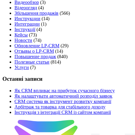
Видеообзор
(3)
Відеоогляд
(4)
Збільшення продажів
(566)
Инструкции
(14)
Интеграции
(1)
Інструкції
(4)
Кейсы
(73)
Новости
(74)
Обновление LP-CRM
(29)
Отзывы о LP-CRM
(14)
Повышение продаж
(840)
Полезные статьи
(814)
Услуги
(7)
Останні записи
Як CRM впливає на прибуток сучасного бізнесу
Як налаштувати автоматичний розподіл заявок
CRM система як інструмент розвитку компанії
Арбітраж та товарка для стабільного доходу
Інструкція з інтеграції CRM із сайтом компанії