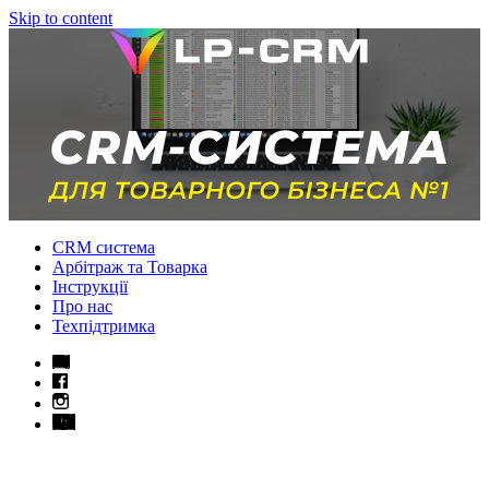
Skip to content
CRM система
Арбітраж та Товарка
Інструкції
Про нас
Техпідтримка