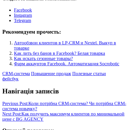
Facebook
Instagram
Telegram
Рекомендуем прочесть:
Автообзвон клиентов в LP-СRМ и Nextel. Выкуп в
товарке
Как лить без банов в Facebook? Белая товарка
Как искать сезонные товары?
Фарм аккаунтов Facebook. Автоматизация Socrobotic
CRM-система
Повышение продаж
Полезные статьи
фейсбук
Навігація записів
Previous Post:
Коли потрібна CRM-система? Чи потрібна CRM-
система новачку?
Next Post:
Как получить максимум клиентов по минимальной
цене с BG AGENCY