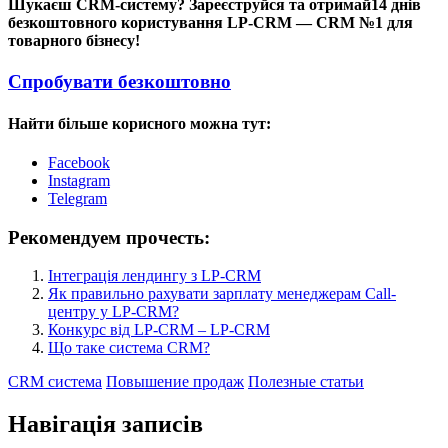
Шукаєш CRM-систему? Зареєструйся та отримай14 днів
безкоштовного користування LP-CRM — CRM №1 для
товарного бізнесу!
Спробувати безкоштовно
Найти більше корисного можна тут:
Facebook
Instagram
Telegram
Рекомендуем прочесть:
Інтеграція лендингу з LP-CRM
Як правильно рахувати зарплату менеджерам Call-
центру у LP-CRM?
Конкурс від LP-CRM – LP-CRM
Що таке система CRM?
CRM система
Повышение продаж
Полезные статьи
Навігація записів