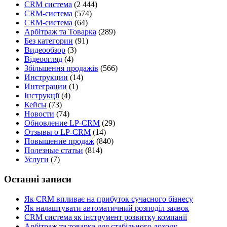
CRM система
(2 444)
CRM-система
(574)
CRM-система
(64)
Арбітраж та Товарка
(289)
Без категории
(91)
Видеообзор
(3)
Відеоогляд
(4)
Збільшення продажів
(566)
Инструкции
(14)
Интеграции
(1)
Інструкції
(4)
Кейсы
(73)
Новости
(74)
Обновление LP-CRM
(29)
Отзывы о LP-CRM
(14)
Повышение продаж
(840)
Полезные статьи
(814)
Услуги
(7)
Останні записи
Як CRM впливає на прибуток сучасного бізнесу
Як налаштувати автоматичний розподіл заявок
CRM система як інструмент розвитку компанії
Арбітраж та товарка для стабільного доходу