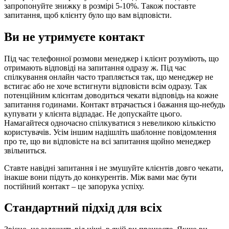
запропонуйте знижку в розмірі 5-10%. Також поставте
запитання, щоб клієнту було що вам відповісти.
Ви не утримуєте контакт
Під час телефонної розмови менеджер і клієнт розуміють, що
отримають відповіді на запитання одразу ж. Під час
спілкування онлайн часто трапляється так, що менеджер не
встигає або не хоче встигнути відповісти всім одразу. Так
потенційним клієнтам доводиться чекати відповідь на кожне
запитання годинами. Контакт втрачається і бажання що-небудь
купувати у клієнта відпадає. Не допускайте цього.
Намагайтеся одночасно спілкуватися з невеликою кількістю
користувачів. Усім іншим надішліть шаблонне повідомлення
про те, що ви відповісте на всі запитання щойно менеджер
звільниться.
Ставте навідні запитання і не змушуйте клієнтів довго чекати,
інакше вони підуть до конкурентів. Між вами має бути
постійний контакт – це запорука успіху.
Стандартний підхід для всіх