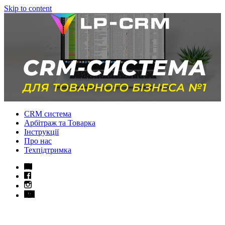
Skip to content
CRM система
Арбітраж та Товарка
Інструкції
Про нас
Техпідтримка