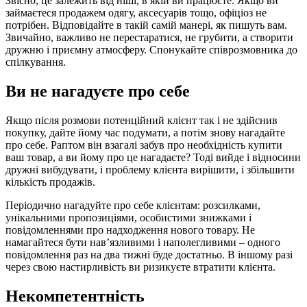
Звісно, це залежить від ніші, в якій ви працюєте. Якщо ви
займаєтеся продажем одягу, аксесуарів тощо, офіціоз не
потрібен. Відповідайте в такій самій манері, як пишуть вам.
Звичайно, важливо не перестаратися, не грубити, а створити
дружню і приємну атмосферу. Спонукайте співрозмовника до
спілкування.
Ви не нагадуєте про себе
Якщо після розмови потенційний клієнт так і не здійснив
покупку, дайте йому час подумати, а потім знову нагадайте
про себе. Раптом він взагалі забув про необхідність купити
ваш товар, а ви йому про це нагадаєте? Тоді вийде і відносини
дружні вибудувати, і проблему клієнта вирішити, і збільшити
кількість продажів.
Періодично нагадуйте про себе клієнтам: розсилками,
унікальними пропозиціями, особистими знижками і
повідомленнями про надходження нового товару. Не
намагайтеся бути нав’язливими і наполегливими – одного
повідомлення раз на два тижні буде достатньо. В іншому разі
через свою настирливість ви ризикуєте втратити клієнта.
Некомпетентність