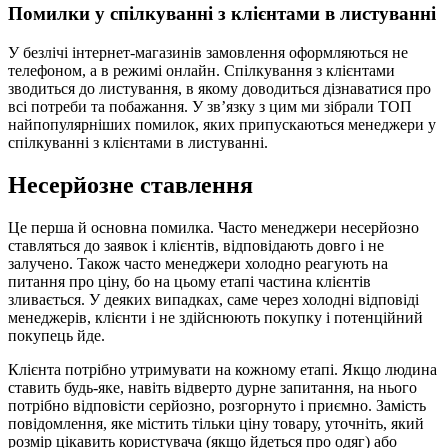
Помилки у спілкуванні з клієнтами в листуванні
У безлічі інтернет-магазинів замовлення оформляються не
телефоном, а в режимі онлайн. Спілкування з клієнтами
зводиться до листування, в якому доводиться дізнаватися про
всі потреби та побажання. У зв’язку з цим ми зібрали ТОП
найпопулярніших помилок, яких припускаються менеджери у
спілкуванні з клієнтами в листуванні.
Несерйозне ставлення
Це перша й основна помилка. Часто менеджери несерйозно
ставляться до заявок і клієнтів, відповідають довго і не
залучено. Також часто менеджери холодно реагують на
питання про ціну, бо на цьому етапі частина клієнтів
зливається. У деяких випадках, саме через холодні відповіді
менеджерів, клієнти і не здійснюють покупку і потенційний
покупець йде.
Клієнта потрібно утримувати на кожному етапі. Якщо людина
ставить будь-яке, навіть відверто дурне запитання, на нього
потрібно відповісти серйозно, розгорнуто і приємно. Замість
повідомлення, яке містить тільки ціну товару, уточніть, який
розмір цікавить користувача (якщо йдеться про одяг) або