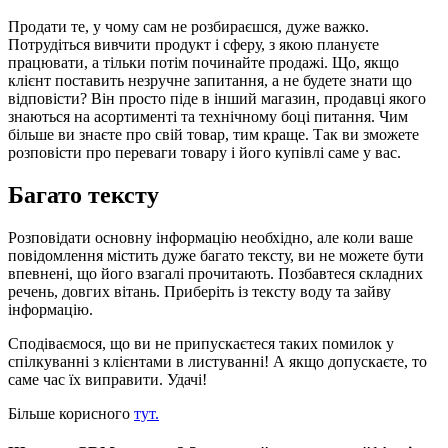
Продати те, у чому сам не розбираєшся, дуже важко.
Потрудіться вивчити продукт і сферу, з якою плануєте
працювати, а тільки потім починайте продажі. Що, якщо
клієнт поставить незручне запитання, а не будете знати що
відповісти? Він просто піде в інший магазин, продавці якого
знаються на асортименті та технічному боці питання. Чим
більше ви знаєте про свій товар, тим краще. Так ви зможете
розповісти про переваги товару і його купівлі саме у вас.
Багато тексту
Розповідати основну інформацію необхідно, але коли ваше
повідомлення містить дуже багато тексту, ви не можете бути
впевнені, що його взагалі прочитають. Позбавтеся складних
речень, довгих вітань. Приберіть із тексту воду та зайву
інформацію.
Сподіваємося, що ви не припускаєтеся таких помилок у
спілкуванні з клієнтами в листуванні! А якщо допускаєте, то
саме час їх виправити. Удачі!
Більше корисного
тут.