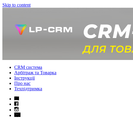
Skip to content
CRM система
Арбітраж та Товарка
Інструкції
Про нас
Техпідтримка