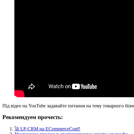
Під відео на YouTube задавайте питання на тему товарного бізне
Рекомендуем прочесть:
🚀 LP-CRM на ECommerceConf!