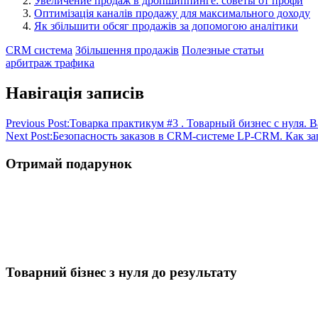
Увеличение продаж в дропшиппинге: советы от профи
Оптимізація каналів продажу для максимального доходу
Як збільшити обсяг продажів за допомогою аналітики
CRM система
Збільшення продажів
Полезные статьи
арбитраж трафика
Навігація записів
Previous Post:
Товарка практикум #3 . Товарный бизнес с нуля. В
Next Post:
Безопасность заказов в CRM-системе LP-CRM. Как за
Отримай подарунок
Товарний бізнес з нуля до результату