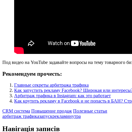
Под видео на YouTube задавайте вопросы на тему товарного биз
Рекомендуем прочесть:
Главные секреты арбитража трафика
Как запустить рекламу Facebook? Широкая или интересы
Арбитраж трафика в Instagram: как это работает
Как крутить рекламу в Facebook и не попасть в БАН? Стра
CRM система
Повышение продаж
Полезные статьи
арбитраж трафика
запускреклами
нутра
Навігація записів