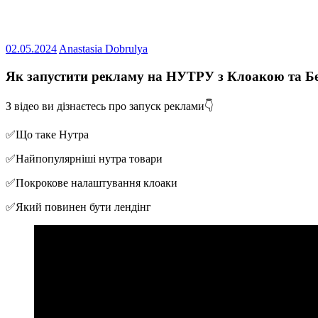
02.05.2024
Anastasia Dobrulya
Як запустити рекламу на НУТРУ з Клоакою та Б
З відео ви дізнаєтесь про запуск реклами👇
✅Що таке Нутра
✅Найпопулярніші нутра товари
✅Покрокове налаштування клоаки
✅Який повинен бути лендінг