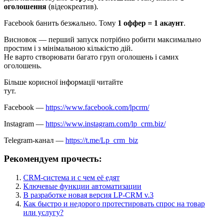
оголошення
(відеокреатив).
Facebook банить безжально. Тому
1 оффер = 1 акаунт
.
Висновок — перший запуск потрібно робити максимально
простим і з мінімальною кількістю дій.
Не варто створювати багато груп оголошень і самих
оголошень.
Більше корисної інформації читайте
тут.
Facebook —
https://www.facebook.com/lpcrm/
Instagram —
https://www.instagram.com/lp_crm.biz/
Telegram-канал —
https://t.me/Lp_crm_biz
Рекомендуем прочесть:
CRM-система и с чем её едят
Ключевые функции автоматизации
В разработке новая версия LP-CRM v.3
Как быстро и недорого протестировать спрос на товар
или услугу?