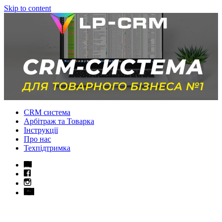
Skip to content
CRM система
Арбітраж та Товарка
Інструкції
Про нас
Техпідтримка