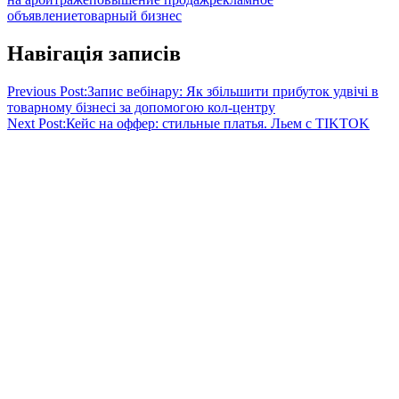
объявление
товарный бизнес
Навігація записів
Previous Post:
Запис вебінару: Як збільшити прибуток удвічі в
товарному бізнесі за допомогою кол-центру
Next Post:
Кейс на оффер: стильные платья. Льем с TIKTOK