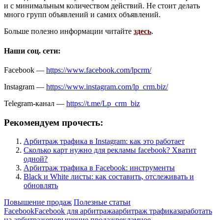
и с минимальным количеством действий. Не стоит делать
много групп объявлений и самих объявлений.
Больше полезно информации читайте
здесь
.
Наши соц. сети:
Facebook —
https://www.facebook.com/lpcrm/
Instagram —
https://www.instagram.com/lp_crm.biz/
Telegram-канал —
https://t.me/Lp_crm_biz
Рекомендуем прочесть:
Арбитраж трафика в Instagram: как это работает
Сколько карт нужно для рекламы facebook? Хватит
одной?
Арбитраж трафика в Facebook: инструменты
Black и White листы: как составить, отслеживать и
обновлять
Повышение продаж
Полезные статьи
Facebook
Facebook для арбитража
арбитраж трафика
заработать
на арбитраже
повышение продаж
рекламное