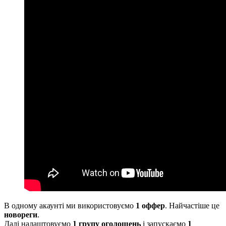
В одному акаунті ми використовуємо
1 оффер
. Найчастіше це
новореги
.
Далі налаштовуємо
1 групу оголошень
і запускаємо
1