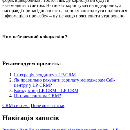
форм, відеороликів. Тобто. там, де користувачі будуть
взаємодіяти з сайтом. Натискає користувач на відеоролик, а
насправді принагідно тикає на кнопку «погоджуся поділитися
інформацією про себе» – ну це якщо пояснювати утрировано.
Чим небезпечний клікджекінг?
Рекомендуем прочесть:
Інтеграція лендингу з LP-CRM
Як правильно рахувати зарплату менеджерам Call-
центру у LP-CRM?
Конкурс від LP-CRM – LP-CRM
Що таке система CRM?
CRM система
Полезные статьи
Навігація записів