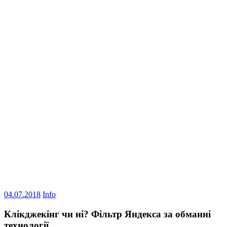
04.07.2018
Info
Клікджекінг чи ні? Фільтр Яндекса за обманні
технології