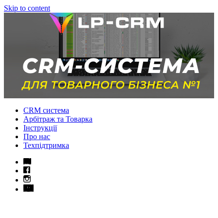
Skip to content
CRM система
Арбітраж та Товарка
Інструкції
Про нас
Техпідтримка