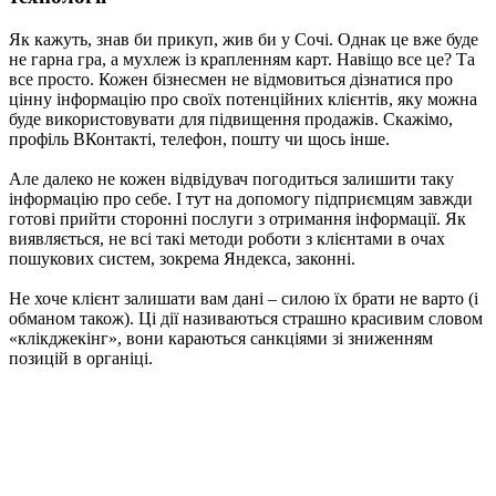
Як кажуть, знав би прикуп, жив би у Сочі. Однак це вже буде
не гарна гра, а мухлеж із крапленням карт. Навіщо все це? Та
все просто. Кожен бізнесмен не відмовиться дізнатися про
цінну інформацію про своїх потенційних клієнтів, яку можна
буде використовувати для підвищення продажів. Скажімо,
профіль ВКонтакті, телефон, пошту чи щось інше.
Але далеко не кожен відвідувач погодиться залишити таку
інформацію про себе. І тут на допомогу підприємцям завжди
готові прийти сторонні послуги з отримання інформації. Як
виявляється, не всі такі методи роботи з клієнтами в очах
пошукових систем, зокрема Яндекса, законні.
Не хоче клієнт залишати вам дані – силою їх брати не варто (і
обманом також). Ці дії називаються страшно красивим словом
«клікджекінг», вони караються санкціями зі зниженням
позицій в органіці.