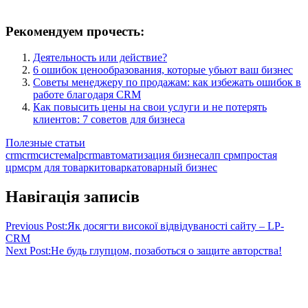
Рекомендуем прочесть:
Деятельность или действие?
6 ошибок ценообразования, которые убьют ваш бизнес
Советы менеджеру по продажам: как избежать ошибок в
работе благодаря CRM
Как повысить цены на свои услуги и не потерять
клиентов: 7 советов для бизнеса
Полезные статьи
crm
crmсистема
lpcrm
автоматизация бизнеса
лп срм
простая
црм
срм для товарки
товарка
товарный бизнес
Навігація записів
Previous Post:
Як досягти високої відвідуваності сайту – LP-
CRM
Next Post:
Не будь глупцом, позаботься о защите авторства!