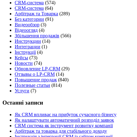
CRM-система
(574)
CRM-система
(64)
Арбітраж та Товарка
(289)
Без категории
(91)
Видеообзор
(3)
Відеоогляд
(4)
Збільшення продажів
(566)
Инструкции
(14)
Интеграции
(1)
Інструкції
(4)
Кейсы
(73)
Новости
(74)
Обновление LP-CRM
(29)
Отзывы о LP-CRM
(14)
Повышение продаж
(840)
Полезные статьи
(814)
Услуги
(7)
Останні записи
Як CRM впливає на прибуток сучасного бізнесу
Як налаштувати автоматичний розподіл заявок
CRM система як інструмент розвитку компанії
Арбітраж та товарка для стабільного доходу
Інструкція з інтеграції CRM із сайтом компанії