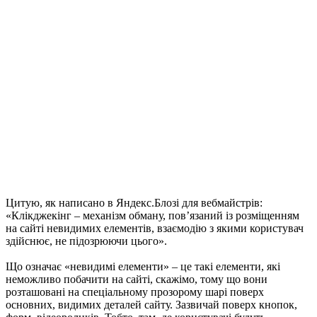
Цитую, як написано в Яндекс.Блозі для вебмайстрів:
«Клікджекінг – механізм обману, пов’язаний із розміщенням
на сайті невидимих елементів, взаємодію з якими користувач
здійснює, не підозрюючи цього».
Що означає «невидимі елементи» – це такі елементи, які
неможливо побачити на сайті, скажімо, тому що вони
розташовані на спеціальному прозорому шарі поверх
основних, видимих деталей сайту. Зазвичай поверх кнопок,