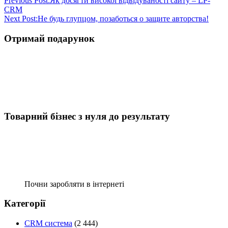
Previous Post:
Як досягти високої відвідуваності сайту – LP-
CRM
Next Post:
Не будь глупцом, позаботься о защите авторства!
Отримай подарунок
Товарний бізнес з нуля до результату
Почни заробляти в інтернеті
Категорії
CRM система
(2 444)