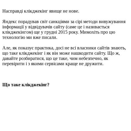
Насправді клікджекінг явище не нове.
Яндекс порадував світ санкціями за сірі методи вивужування
інформації у відвідувачів сайту (саме це і називається
клікджекінгом) ще у грудні 2015 року. Мимохіть про цю
технологію ми вже писали.
Але, як показує практика, досі не всі власники сайтів знають,
що таке клікджекінг і як він може нашкодити сайту. Що ж,
давайте розбиратися, що це таке, чим небезпечно, як
перевірити і з якими сервісами краще не дружити.
Що таке клікджекінг?