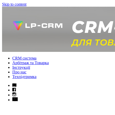
Skip to content
CRM система
Арбітраж та Товарка
Інструкції
Про нас
Техпідтримка