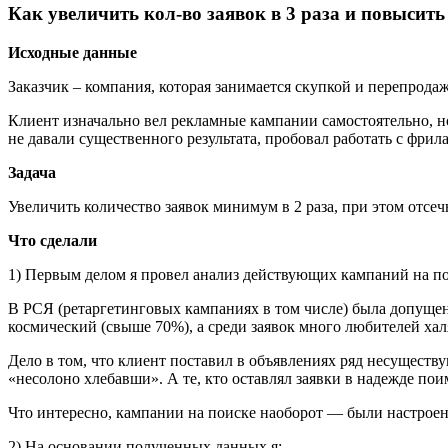
Как увеличить кол-во заявок в 3 раза и повысить
Исходные данные
Заказчик – компания, которая занимается скупкой и перепрод
Клиент изначально вел рекламные кампании самостоятельно, но
не давали существенного результата, пробовал работать с фрил
Задача
Увеличить количество заявок минимум в 2 раза, при этом отсе
Что сделали
1) Первым делом я провел анализ действующих кампаний на по
В РСЯ (ретаргетинговых кампаниях в том числе) была допущен
космический (свыше 70%), а среди заявок много любителей хал
Дело в том, что клиент поставил в объявлениях ряд несуществу
«несолоно хлебавши». А те, кто оставлял заявки в надежде пои
Что интересно, кампании на поиске наоборот — были настроен
2) На основании полученных данных я: