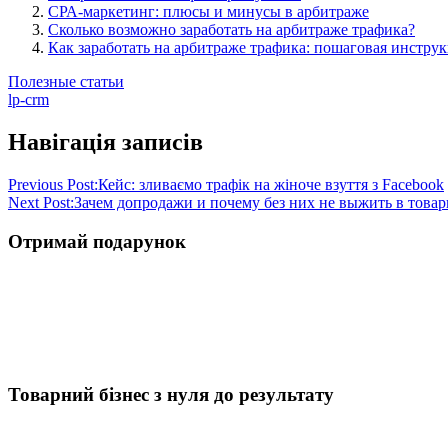
СРА-маркетинг: плюсы и минусы в арбитраже
Сколько возможно заработать на арбитраже трафика?
Как заработать на арбитраже трафика: пошаговая инстру
Полезные статьи
lp-crm
Навігація записів
Previous Post:
Кейс: зливаємо трафік на жіноче взуття з Facebook
Next Post:
Зачем допродажи и почему без них не выжить в товарке
Отримай подарунок
Товарний бізнес з нуля до результату