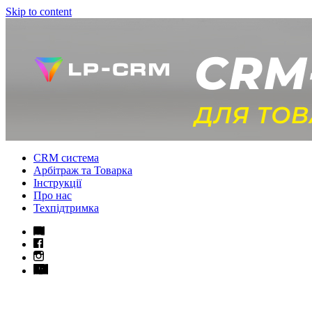
Skip to content
CRM система
Арбітраж та Товарка
Інструкції
Про нас
Техпідтримка