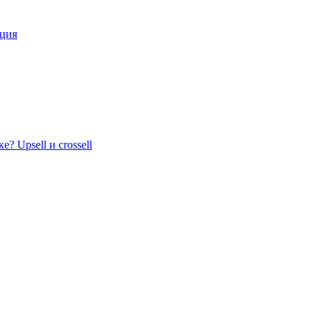
кция
? Upsell и crossell