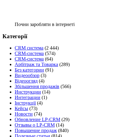
Почни заробляти в інтернеті
Категорії
CRM система
(2 444)
CRM-система
(574)
CRM-система
(64)
Арбітраж та Товарка
(289)
Без категории
(91)
Видеообзор
(3)
Відеоогляд
(4)
Збільшення продажів
(566)
Инструкции
(14)
Интеграции
(1)
Інструкції
(4)
Кейсы
(73)
Новости
(74)
Обновление LP-CRM
(29)
Отзывы о LP-CRM
(14)
Повышение продаж
(840)
Полезные статьи
(814)