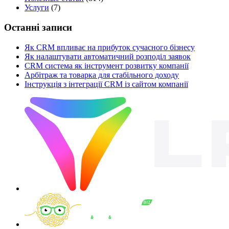
Услуги
(7)
Останні записи
Як CRM впливає на прибуток сучасного бізнесу
Як налаштувати автоматичний розподіл заявок
CRM система як інструмент розвитку компанії
Арбітраж та товарка для стабільного доходу
Інструкція з інтеграції CRM із сайтом компанії