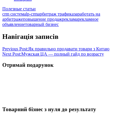
Полезные статьи
crm система
lp-crm
арбитраж трафика
заработать на
арбитраже
повышение продаж
реклама
рекламное
объявление
товарный бизнес
Навігація записів
Previous Post:
Як правильно продавати товари з Китаю
Next Post:
Мужская ЦА — полный гайд по возрасту
Отримай подарунок
Товарний бізнес з нуля до результату