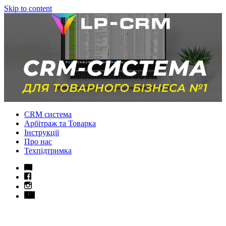
Skip to content
CRM система
Арбітраж та Товарка
Інструкції
Про нас
Техпідтримка