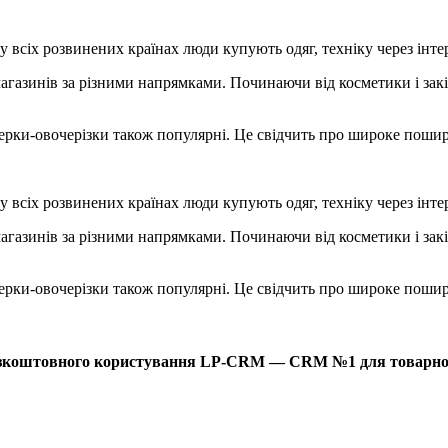
 всіх розвинених країнах люди купують одяг, техніку через інтер
агазинів за різними напрямками. Починаючи від косметики і зак
 терки-овочерізки також популярні. Це свідчить про широке поши
 всіх розвинених країнах люди купують одяг, техніку через інтер
агазинів за різними напрямками. Починаючи від косметики і зак
 терки-овочерізки також популярні. Це свідчить про широке поши
езкоштовного користування LP-CRM — CRM №1 для товарного