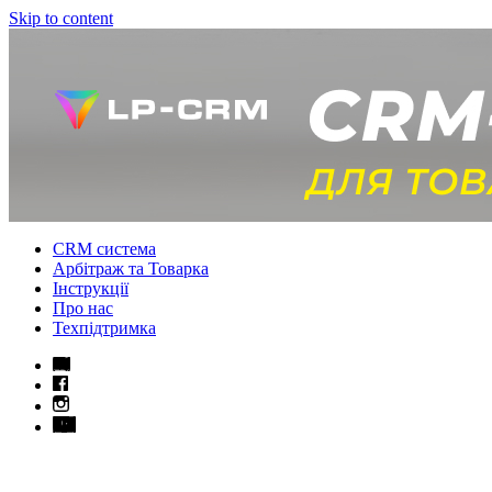
Skip to content
CRM система
Арбітраж та Товарка
Інструкції
Про нас
Техпідтримка