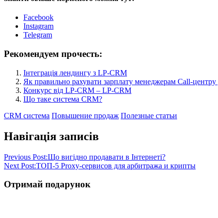
Facebook
Instagram
Telegram
Рекомендуем прочесть:
Інтеграція лендингу з LP-CRM
Як правильно рахувати зарплату менеджерам Call-центр
Конкурс від LP-CRM – LP-CRM
Що таке система CRM?
CRM система
Повышение продаж
Полезные статьи
Навігація записів
Previous Post:
Що вигідно продавати в Інтернеті?
Next Post:
ТОП-5 Proxy-сервисов для арбитража и крипты
Отримай подарунок