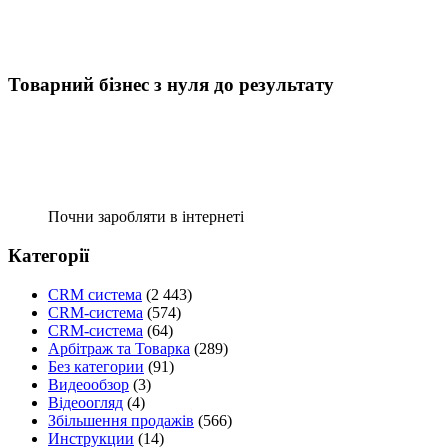
Товарний бізнес з нуля до результату
Почни заробляти в інтернеті
Категорії
CRM система
(2 443)
CRM-система
(574)
CRM-система
(64)
Арбітраж та Товарка
(289)
Без категории
(91)
Видеообзор
(3)
Відеоогляд
(4)
Збільшення продажів
(566)
Инструкции
(14)