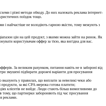
 схеми і різні методи обходу. До них належать реклама інтернет-
туристичних поїздок тощо.
ами і найчастіше не володіють гарною якістю, тому межують з
іапазон цін на цей продукт, з якими можна зайти на ринок. Як
онувати користувачам оффер за тією, яка вигідна для вас.
фферів. За великим рахунком, питання навіть не в забороні від
стри змушені підбирати дорожчі варіанти для просування
о вказують у правилах, що виплати за невеликі чеки або
 продукти, за які CPA-мережа готова платити;
оціях клієнтів не вийде. Люди стають більш вимогливими до
 в тому, що партнерки забороняють під час просування
я реклами.