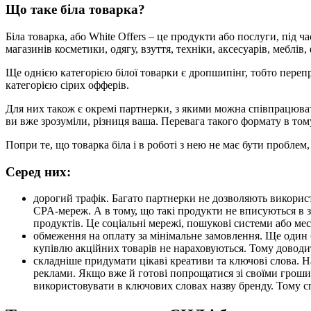
Що таке біла товарка?
Біла товарка, або White Offers – це продукти або послуги, під 
магазинів косметики, одягу, взуття, техніки, аксесуарів, мебл
Ще однією категорією білої товарки є дропшипінг, тобто переп
категорією сірих офферів.
Для них також є окремі партнерки, з якими можна співпрацюват
ви вже зрозуміли, різниця ваша. Перевага такого формату в тому
Попри те, що товарка біла і в роботі з нею не має бути проблем,
Серед них:
дорогий трафік. Багато партнерки не дозволяють використо
CPA-мереж. А в тому, що такі продукти не вписуються в 
продуктів. Це соціальні мережі, пошукові системи або ме
обмеження на оплату за мінімальне замовлення. Ще один б
купівлю акційних товарів не нараховуються. Тому доводи
складніше придумати цікаві креативи та ключові слова. Н
реклами. Якщо вже й готові попрощатися зі своїми грошим
використовувати в ключових словах назву бренду. Тому с