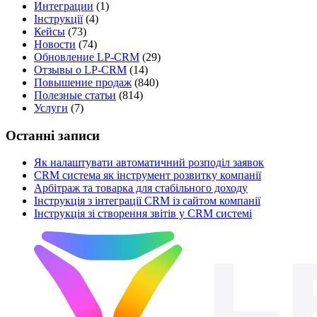
Интеграции
(1)
Інструкції
(4)
Кейсы
(73)
Новости
(74)
Обновление LP-CRM
(29)
Отзывы о LP-CRM
(14)
Повышение продаж
(840)
Полезные статьи
(814)
Услуги
(7)
Останні записи
Як налаштувати автоматичний розподіл заявок
CRM система як інструмент розвитку компанії
Арбітраж та товарка для стабільного доходу
Інструкція з інтеграції CRM із сайтом компанії
Інструкція зі створення звітів у CRM системі