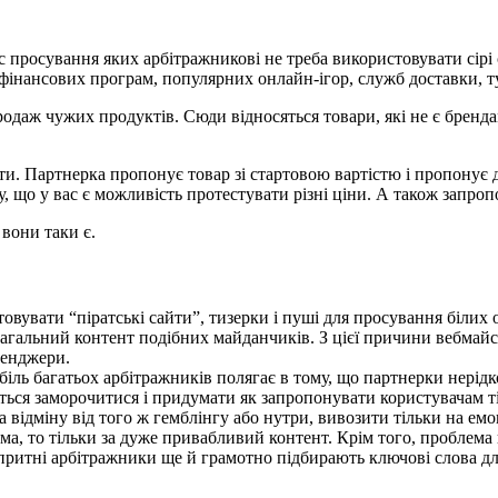
час просування яких арбітражникові не треба використовувати сірі
ів, фінансових програм, популярних онлайн-ігор, служб доставки, 
родаж чужих продуктів. Сюди відносяться товари, які не є бренд
и. Партнерка пропонує товар зі стартовою вартістю і пропонує д
, що у вас є можливість протестувати різні ціни. А також запроп
 вони таки є.
вувати “піратські сайти”, тизерки і пуші для просування білих о
загальний контент подібних майданчиків. З цієї причини вебмай
сенджери.
іль багатьох арбітражників полягає в тому, що партнерки нерідк
ться заморочитися і придумати як запропонувати користувачам ті
а відміну від того ж гемблінгу або нутри, вивозити тільки на ем
а, то тільки за дуже привабливий контент. Крім того, проблема
притні арбітражники ще й грамотно підбирають ключові слова дл