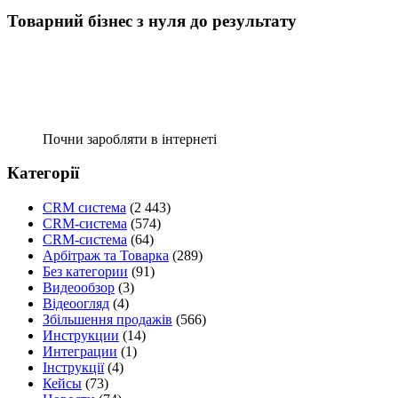
Товарний бізнес з нуля до результату
Почни заробляти в інтернеті
Категорії
CRM система
(2 443)
CRM-система
(574)
CRM-система
(64)
Арбітраж та Товарка
(289)
Без категории
(91)
Видеообзор
(3)
Відеоогляд
(4)
Збільшення продажів
(566)
Инструкции
(14)
Интеграции
(1)
Інструкції
(4)
Кейсы
(73)