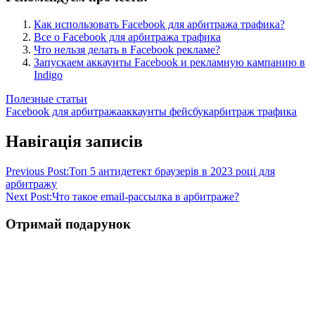
Как использовать Facebook для арбитража трафика?
Все о Facebook для арбитража трафика
Что нельзя делать в Facebook рекламе?
Запускаем аккаунты Facebook и рекламную кампанию в
Indigo
Полезные статьи
Facebook для арбитража
аккаунты фейсбук
арбитраж трафика
Навігація записів
Previous Post:
Топ 5 антидетект браузерів в 2023 році для
арбитражу
Next Post:
Что такое email-рассылка в арбитраже?
Отримай подарунок