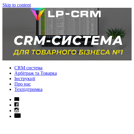
Skip to content
CRM система
Арбітраж та Товарка
Інструкції
Про нас
Техпідтримка