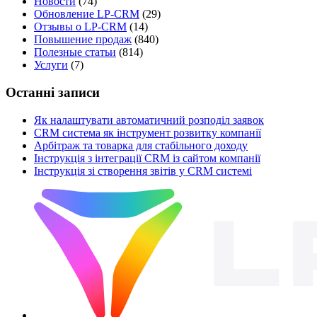
Новости
(74)
Обновление LP-CRM
(29)
Отзывы о LP-CRM
(14)
Повышение продаж
(840)
Полезные статьи
(814)
Услуги
(7)
Останні записи
Як налаштувати автоматичний розподіл заявок
CRM система як інструмент розвитку компанії
Арбітраж та товарка для стабільного доходу
Інструкція з інтеграції CRM із сайтом компанії
Інструкція зі створення звітів у CRM системі