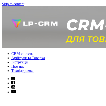
Skip to content
CRM система
Арбітраж та Товарка
Інструкції
Про нас
Техпідтримка