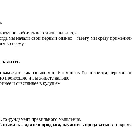
м.
могут не работать всю жизнь на заводе.
Когда мы начали свой первый бизнес – газету, мы сразу примени
им ко всему.
ать жить
ет вам жить, как раньше мне. Я о многом беспокоился, пережив
это произошло и вы живете дальше.
ойнее и счастливее в будущем.
. Это фундамент правильного мышления.
батывать – идите в продажи, научитесь продавать»
в то время