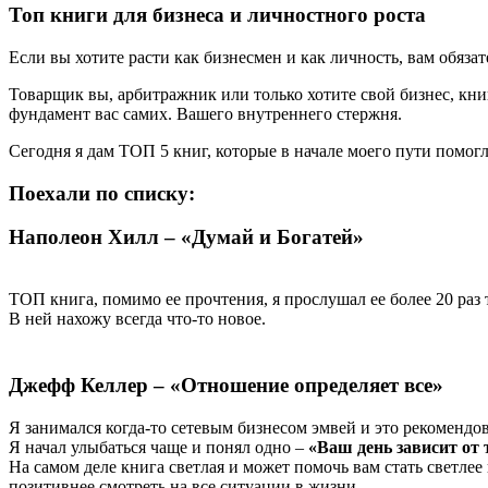
Топ книги для бизнеса и личностного роста
Если вы хотите расти как бизнесмен и как личность, вам обяза
Товарщик вы, арбитражник или только хотите свой бизнес, кни
фундамент вас самих. Вашего внутреннего стержня.
Сегодня я дам ТОП 5 книг, которые в начале моего пути помогл
Поехали по списку:
Наполеон Хилл – «Думай и Богатей»
ТОП книга, помимо ее прочтения, я прослушал ее более 20 раз 
В ней нахожу всегда что-то новое.
⠀
Джефф Келлер – «Отношение определяет все»
Я занимался когда-то сетевым бизнесом эмвей и это рекомендо
Я начал улыбаться чаще и понял одно –
«Ваш день зависит от 
На самом деле книга светлая и может помочь вам стать светлее
позитивнее смотреть на все ситуации в жизни.