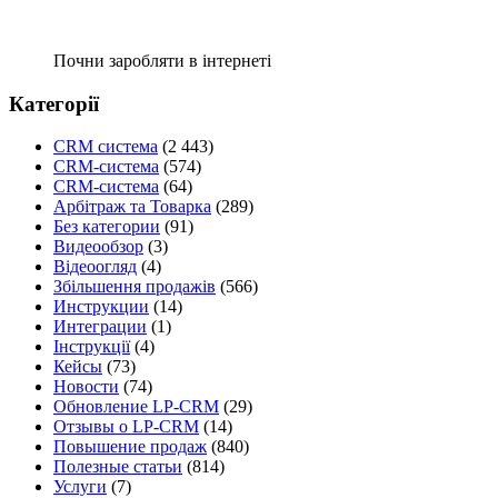
Почни заробляти в інтернеті
Категорії
CRM система
(2 443)
CRM-система
(574)
CRM-система
(64)
Арбітраж та Товарка
(289)
Без категории
(91)
Видеообзор
(3)
Відеоогляд
(4)
Збільшення продажів
(566)
Инструкции
(14)
Интеграции
(1)
Інструкції
(4)
Кейсы
(73)
Новости
(74)
Обновление LP-CRM
(29)
Отзывы о LP-CRM
(14)
Повышение продаж
(840)
Полезные статьи
(814)
Услуги
(7)