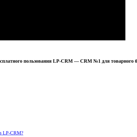
есплатного пользования LP-CRM — CRM №1 для товарного б
а в LP-CRM?