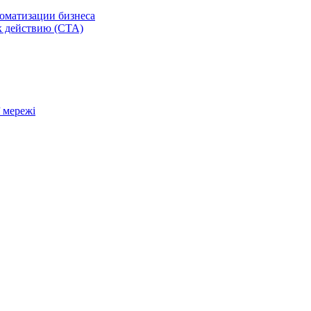
томатизации бизнеса
к действию (CTA)
ї мережі