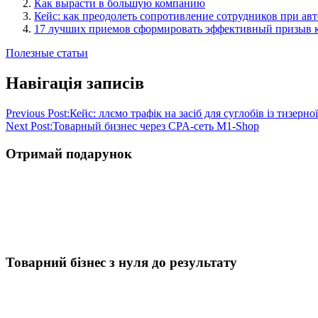
Как вырасти в большую компанию
Кейс: как преодолеть сопротивление сотрудников при ав
17 лучших приемов сформировать эффективный призыв 
Полезные статьи
Навігація записів
Previous Post:
Кейс: ллємо трафік на засіб для суглобів із тизерно
Next Post:
Товарный бизнес через CPA-сеть M1-Shop
Отримай подарунок
Товарний бізнес з нуля до результату