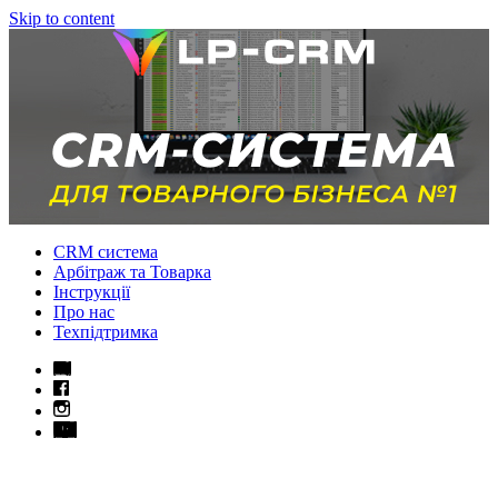
Skip to content
CRM система
Арбітраж та Товарка
Інструкції
Про нас
Техпідтримка