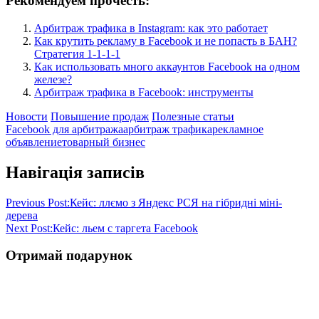
Рекомендуем прочесть:
Арбитраж трафика в Instagram: как это работает
Как крутить рекламу в Facebook и не попасть в БАН?
Стратегия 1-1-1-1
Как использовать много аккаунтов Facebook на одном
железе?
Арбитраж трафика в Facebook: инструменты
Новости
Повышение продаж
Полезные статьи
Facebook для арбитража
арбитраж трафика
рекламное
объявление
товарный бизнес
Навігація записів
Previous Post:
Кейс: ллємо з Яндекс РСЯ на гібридні міні-
дерева
Next Post:
Кейс: льем с таргета Facebook
Отримай подарунок