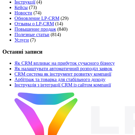
Інструкції
(4)
Кейсы
(73)
Новости
(74)
Обновление LP-CRM
(29)
Отзывы о LP-CRM
(14)
Повышение продаж
(840)
Полезные статьи
(814)
Услуги
(7)
Останні записи
Як CRM впливає на прибуток сучасного бізнесу
Як налаштувати автоматичний розподіл заявок
CRM система як інструмент розвитку компанії
Арбітраж та товарка для стабільного доходу
Інструкція з інтеграції CRM із сайтом компанії