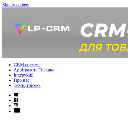
Skip to content
CRM система
Арбітраж та Товарка
Інструкції
Про нас
Техпідтримка