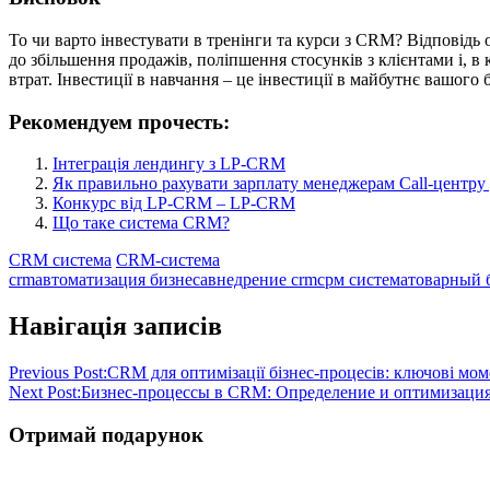
То чи варто інвестувати в тренінги та курси з CRM? Відповідь
до збільшення продажів, поліпшення стосунків з клієнтами і, в
втрат. Інвестиції в навчання – це інвестиції в майбутнє вашого б
Рекомендуем прочесть:
Інтеграція лендингу з LP-CRM
Як правильно рахувати зарплату менеджерам Call-центр
Конкурс від LP-CRM – LP-CRM
Що таке система CRM?
CRM система
CRM-система
crm
автоматизация бизнеса
внедрение crm
срм система
товарный 
Навігація записів
Previous Post:
CRM для оптимізації бізнес-процесів: ключові мом
Next Post:
Бизнес-процессы в CRM: Определение и оптимизаци
Отримай подарунок