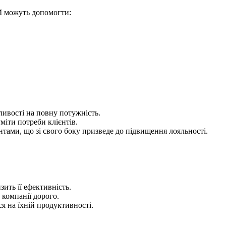
RM можуть допомогти:
ливості на повну потужність.
іти потреби клієнтів.
тами, що зі свого боку призведе до підвищення лояльності.
ить її ефективність.
компанії дорого.
я на їхній продуктивності.