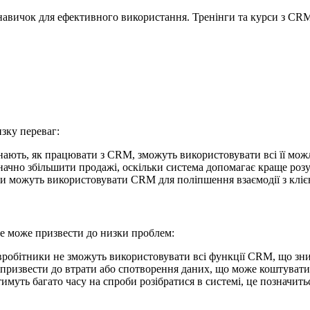
 навичок для ефективного використання. Тренінги та курси з C
зку переваг:
нають, як працювати з CRM, зможуть використовувати всі її мож
но збільшити продажі, оскільки система допомагає краще розум
и можуть використовувати CRM для поліпшення взаємодії з клієн
це може призвести до низки проблем:
півробітники не зможуть використовувати всі функції CRM, що зниз
ризвести до втрати або спотворення даних, що може коштувати 
муть багато часу на спроби розібратися в системі, це позначитьс