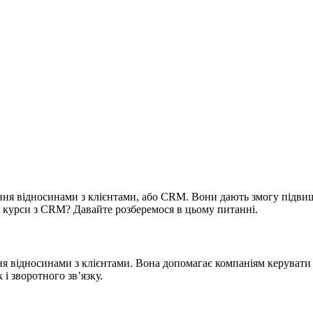
ня відносинами з клієнтами, або CRM. Вони дають змогу підвищи
а курси з CRM? Давайте розберемося в цьому питанні.
ня відносинами з клієнтами. Вона допомагає компаніям керувати 
і зворотного зв’язку.