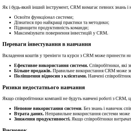
Як і будь-який інший інструмент, CRM вимагає певних знань і
Освоїти функціонал системи;
Дізнатися про найкращі практики та методики;
Підвищити продуктивність команди;
Максимізувати повернення інвестицій у CRM.
Переваги інвестування в навчання
Вкладення коштів у тренінги та курси з CRM може принести ни
Ефективне використання системи.
Співробітники, які з
Більше продажів.
Правильне використання CRM може знач
Поліпшення відносин з клієнтами.
Навчені співробітник
Ризики недостатнього навчання
Якщо співробітники компанії не будуть навчені роботі з CRM, 
Неповне використання системи
. Без знань і навичок с
Втрата даних.
Неправильне використання системи може п
Зниження продуктивності.
Якщо співробітники витрачати
Висновок