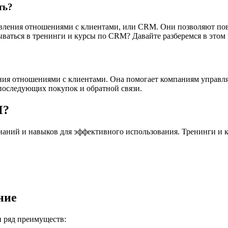
ть?
ления отношениями с клиентами, или CRM. Они позволяют повы
ваться в тренинги и курсы по CRM? Давайте разберемся в этом 
ения отношениями с клиентами. Она помогает компаниям управля
 последующих покупок и обратной связи.
M?
наний и навыков для эффективного использования. Тренинги и 
ние
 ряд преимуществ: