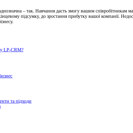
 однозначна – так. Навчання дасть змогу вашим співробітникам 
 кінцевому підсумку, до зростання прибутку вашої компанії. Нед
ізнесу.
у у LP-CRM?
бизнес
енти та підходи
я