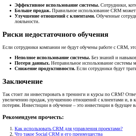
Эффективное использование системы.
Сотрудники, кото
Больше продаж.
Правильное использование CRM может з
Улучшение отношений с клиентами.
Обученные сотрудн
лояльности.
Риски недостаточного обучения
Если сотрудники компании не будут обучены работе с CRM, это
Неполное использование системы.
Без знаний и навыков
Потеря данных.
Неправильное использование системы мо
Снижение продуктивности.
Если сотрудники будут трати
Заключение
Так стоит ли инвестировать в тренинги и курсы по CRM? Отве
увеличению продаж, улучшению отношений с клиентами и, в ко
потерям. Инвестиции в обучение – это инвестиции в будущее в
Рекомендуем прочесть:
Как использовать CRM для управления проектами?
Что такое Social CRM и его преимущества