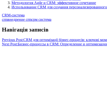
Методология Agile и CRM: эффективное сочетание
Использование CRM для создания персонализированного
CRM-система
crm
внедрение crm
срм система
Навігація записів
Previous Post:
CRM для оптимізації бізнес-процесів: ключові мом
Next Post:
Бизнес-процессы в CRM: Определение и оптимизаци