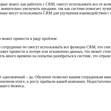
рые знают, как работать с CRM, смогут использовать все ее во
начительно увеличить продажи, так как система помогает лучш
ики могут использовать CRM для улучшения взаимодействия с 
 может привести к ряду проблем:
 сотрудники не смогут использовать все функции CRM, что сниз
жет привести к потере или искажению данных, что может стои
ть много времени на попытки разобраться в системе, это отрази
т однозначный – да. Обучение позволит вашим сотрудникам макс
нечном итоге, к росту прибыли вашей компании. Недостаточное
ашего бизнеса.