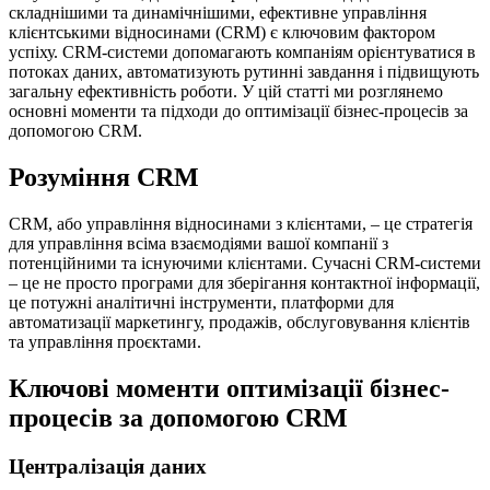
складнішими та динамічнішими, ефективне управління
клієнтськими відносинами (CRM) є ключовим фактором
успіху. CRM-системи допомагають компаніям орієнтуватися в
потоках даних, автоматизують рутинні завдання і підвищують
загальну ефективність роботи. У цій статті ми розглянемо
основні моменти та підходи до оптимізації бізнес-процесів за
допомогою CRM.
Розуміння CRM
CRM, або управління відносинами з клієнтами, – це стратегія
для управління всіма взаємодіями вашої компанії з
потенційними та існуючими клієнтами. Сучасні CRM-системи
– це не просто програми для зберігання контактної інформації,
це потужні аналітичні інструменти, платформи для
автоматизації маркетингу, продажів, обслуговування клієнтів
та управління проєктами.
Ключові моменти оптимізації бізнес-
процесів за допомогою CRM
Централізація даних