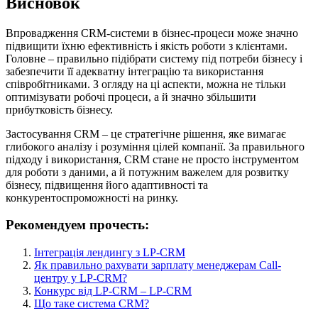
Висновок
Впровадження CRM-системи в бізнес-процеси може значно
підвищити їхню ефективність і якість роботи з клієнтами.
Головне – правильно підібрати систему під потреби бізнесу і
забезпечити її адекватну інтеграцію та використання
співробітниками. З огляду на ці аспекти, можна не тільки
оптимізувати робочі процеси, а й значно збільшити
прибутковість бізнесу.
Застосування CRM – це стратегічне рішення, яке вимагає
глибокого аналізу і розуміння цілей компанії. За правильного
підходу і використання, CRM стане не просто інструментом
для роботи з даними, а й потужним важелем для розвитку
бізнесу, підвищення його адаптивності та
конкурентоспроможності на ринку.
Рекомендуем прочесть:
Інтеграція лендингу з LP-CRM
Як правильно рахувати зарплату менеджерам Call-
центру у LP-CRM?
Конкурс від LP-CRM – LP-CRM
Що таке система CRM?