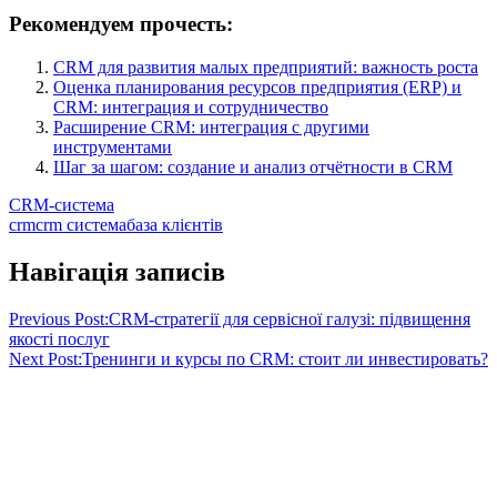
Рекомендуем прочесть:
CRM для развития малых предприятий: важность роста
Оценка планирования ресурсов предприятия (ERP) и
CRM: интеграция и сотрудничество
Расширение CRM: интеграция с другими
инструментами
Шаг за шагом: создание и анализ отчётности в CRM
CRM-система
crm
crm система
база клієнтів
Навігація записів
Previous Post:
CRM-стратегії для сервісної галузі: підвищення
якості послуг
Next Post:
Тренинги и курсы по CRM: стоит ли инвестировать?