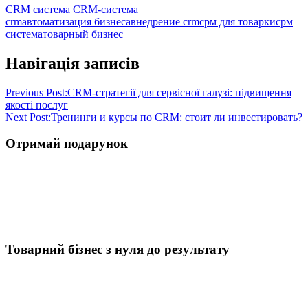
CRM система
CRM-система
crm
автоматизация бизнеса
внедрение crm
срм для товарки
срм
система
товарный бизнес
Навігація записів
Previous Post:
CRM-стратегії для сервісної галузі: підвищення
якості послуг
Next Post:
Тренинги и курсы по CRM: стоит ли инвестировать?
Отримай подарунок
Товарний бізнес з нуля до результату