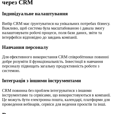
через CRM
Індивідуальне налаштування
Вибір CRM має ґрунтуватися на унікальних потребах бізнесу.
Важливо, щоб система була масштабованою і давала змогу
налаштовувати робочі процеси, поля бази даних, звіти та
інтерфейси відповідно до завдань компанії.
Навчання персоналу
Для ефективного використання CRM співробітники повинні
добре розуміти її функціональність. Інвестиції в навчання
персоналу підвищать загальну продуктивність роботи з
системою.
Інтеграція з іншими інструментами
CRM повинна без проблем інтегруватися з іншими
інструментами та сервісами, що використовуються в компанії.
Це можуть бути електронна пошта, календарі, платформи для
проведення вебінарів, сервіси для ведення проєктів та інші.