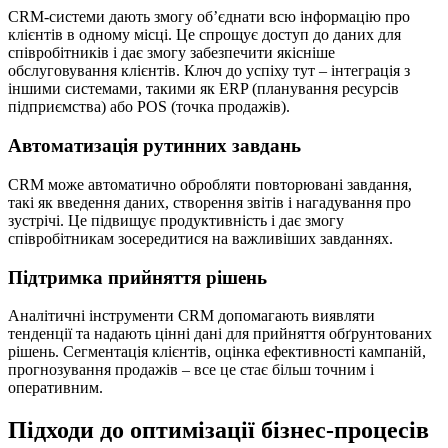
CRM-системи дають змогу об’єднати всю інформацію про
клієнтів в одному місці. Це спрощує доступ до даних для
співробітників і дає змогу забезпечити якісніше
обслуговування клієнтів. Ключ до успіху тут – інтеграція з
іншими системами, такими як ERP (планування ресурсів
підприємства) або POS (точка продажів).
Автоматизація рутинних завдань
CRM може автоматично обробляти повторювані завдання,
такі як введення даних, створення звітів і нагадування про
зустрічі. Це підвищує продуктивність і дає змогу
співробітникам зосередитися на важливіших завданнях.
Підтримка прийняття рішень
Аналітичні інструменти CRM допомагають виявляти
тенденції та надають цінні дані для прийняття обґрунтованих
рішень. Сегментація клієнтів, оцінка ефективності кампаній,
прогнозування продажів – все це стає більш точним і
оперативним.
Підходи до оптимізації бізнес-процесів