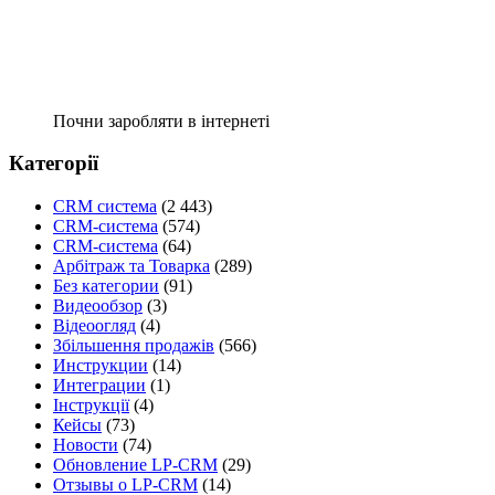
Почни заробляти в інтернеті
Категорії
CRM система
(2 443)
CRM-система
(574)
CRM-система
(64)
Арбітраж та Товарка
(289)
Без категории
(91)
Видеообзор
(3)
Відеоогляд
(4)
Збільшення продажів
(566)
Инструкции
(14)
Интеграции
(1)
Інструкції
(4)
Кейсы
(73)
Новости
(74)
Обновление LP-CRM
(29)
Отзывы о LP-CRM
(14)