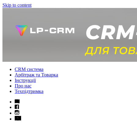
Skip to content
CRM система
Арбітраж та Товарка
Інструкції
Про нас
Техпідтримка