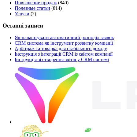
Повышение продаж
(840)
Полезные статьи
(814)
Услуги
(7)
Останні записи
Як налаштувати автоматичний розподіл заявок
CRM система як інструмент розвитку компанії
Арбітраж та товарка для стабільного доходу
Інструкція з інтеграції CRM із сайтом компанії
Інструкція зі створення звітів у CRM системі