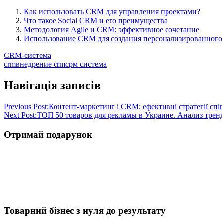
Как использовать CRM для управления проектами?
Что такое Social CRM и его преимущества
Методология Agile и CRM: эффективное сочетание
Использование CRM для создания персонализированного
CRM-система
crm
внедрение crm
срм система
Навігація записів
Previous Post:
Контент-маркетинг і CRM: ефективні стратегії спі
Next Post:
ТОП 50 товаров для рекламы в Украине. Анализ трен
Отримай подарунок
Товарний бізнес з нуля до результату