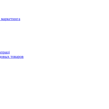
 маркетинга
впраці
довых товаров