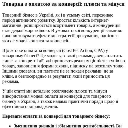
Товарка з оплатою за конверсії: плюси та мінуси
Товарний бізнес в Україні, як і в усьому світі, переживає
період активного розвитку. Зростає кількість інтернет-
магазинів, розширюється асортимент товарів, а конкуренція
стає дедалі жорсткішою. В умовах такої конкуренції важливо
використовувати ефективні стратегії просування, однією з
яких є модель оплати за конверсії.
Що ж таке оплата за конверсії (Cost Per Action, CPA) у
товарному бізнесі? Це модель, за якої рекламодавець платить
лише за конкретні дії, які приносять реальну цінність: купівлю
товару, заповнення форми заявки, підписку на розсилку тощо.
Іншими словами, ви платите не за покази реклами, не за
кліки, а безпосередньо за результат, який приносить ця
реклама.
У цій статті ми детально розглянемо плюси та мінуси
використання моделі оплати за конверсії для товарного
бізнесу в Україні, а також надамо практичні поради щодо її
ефективного впровадження.
Переваги оплати за конверсії для товарного бізнесу:
Зменшення ризиків і збільшення рентабельності.
Ви