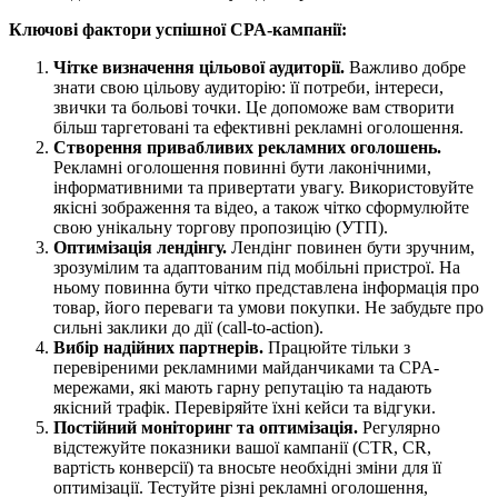
Ключові фактори успішної CPA-кампанії:
Чітке визначення цільової аудиторії.
Важливо добре
знати свою цільову аудиторію: її потреби, інтереси,
звички та больові точки. Це допоможе вам створити
більш таргетовані та ефективні рекламні оголошення.
Створення привабливих рекламних оголошень.
Рекламні оголошення повинні бути лаконічними,
інформативними та привертати увагу. Використовуйте
якісні зображення та відео, а також чітко сформулюйте
свою унікальну торгову пропозицію (УТП).
Оптимізація лендінгу.
Лендінг повинен бути зручним,
зрозумілим та адаптованим під мобільні пристрої. На
ньому повинна бути чітко представлена інформація про
товар, його переваги та умови покупки. Не забудьте про
сильні заклики до дії (call-to-action).
Вибір надійних партнерів.
Працюйте тільки з
перевіреними рекламними майданчиками та CPA-
мережами, які мають гарну репутацію та надають
якісний трафік. Перевіряйте їхні кейси та відгуки.
Постійний моніторинг та оптимізація.
Регулярно
відстежуйте показники вашої кампанії (CTR, CR,
вартість конверсії) та вносьте необхідні зміни для її
оптимізації. Тестуйте різні рекламні оголошення,