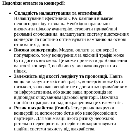
Недоліки оплати за конверсії:
Складність налаштування та оптимізації.
Налаштування ефективної CPA-кампанії вимагає
певного досвіду та знань. Необхідно правильно
визначити цільову аудиторію, створити привабливі
рекламні оголошення, налаштувати систему відстеження
конверсій та постійно оптимізувати кампанію на основі
отриманих даних.
Висока конкуренція.
Модель оплати за конверсії є
популярною, тому конкуренція за якісний трафік може
бути досить високою. Це може призвести до збільшення
вартості конверсії, особливо у висококонкурентних
нішах.
Залежність від якості лендінгу та пропозиції.
Навіть
якщо ви залучите якісний трафік, конверсія може бути
низькою, якщо ваш лендінг не є достатньо привабливим
та інформативним, або якщо ваша пропозиція не
відповідає очікуванням цільової аудиторії. Важливо
постійно працювати над покращенням цих елементів.
Ризик шахрайства (fraud).
Існує ризик накрутки
конверсій за допомогою ботів або недобросовісних
партнерів. Для мінімізації цього ризику необхідно
ретельно перевіряти партнерів та використовувати
надійні системи захисту від шахрайства.