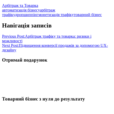
Арбітраж та Товарка
автоматизація бізнесу
арбітраж
трафіку
дропшиппінг
монетизація трафіку
товарний бізнес
Навігація записів
Previous Post:
Арбітраж трафіку та товарка: ризики і
можливості
Next Post:
Підвищення конверсії продажів за допомогою UX-
дизайну
Отримай подарунок
Товарний бізнес з нуля до результату