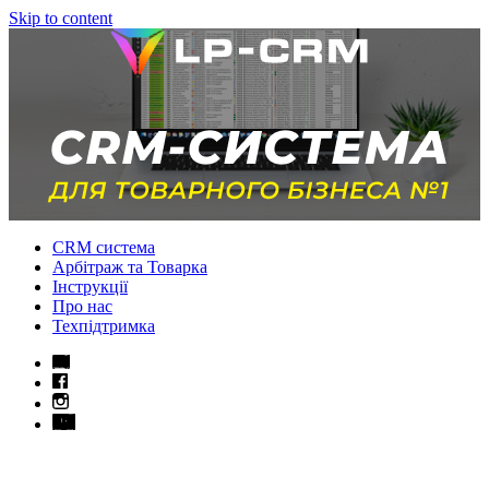
Skip to content
CRM система
Арбітраж та Товарка
Інструкції
Про нас
Техпідтримка