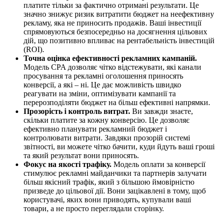
платите тільки за фактично отримані результати. Це
значно знижує ризик витратити бюджет на неефективну
рекламу, яка не приносить продажів. Ваші інвестиції
спрямовуються безпосередньо на досягнення цільових
дій, що позитивно впливає на рентабельність інвестицій
(ROI).
Точна оцінка ефективності рекламних кампаній.
Модель CPA дозволяє чітко відстежувати, які канали
просування та рекламні оголошення приносять
конверсії, а які – ні. Це дає можливість швидко
реагувати на зміни, оптимізувати кампанії та
перерозподіляти бюджет на більш ефективні напрямки.
Прозорість і контроль витрат.
Ви завжди знаєте,
скільки платите за кожну конверсію. Це дозволяє
ефективно планувати рекламний бюджет і
контролювати витрати. Завдяки прозорій системі
звітності, ви можете чітко бачити, куди йдуть ваші гроші
та який результат вони приносять.
Фокус на якості трафіку.
Модель оплати за конверсії
стимулює рекламні майданчики та партнерів залучати
більш якісний трафік, який з більшою ймовірністю
призведе до цільової дії. Вони зацікавлені в тому, щоб
користувачі, яких вони приводять, купували ваші
товари, а не просто переглядали сторінку.