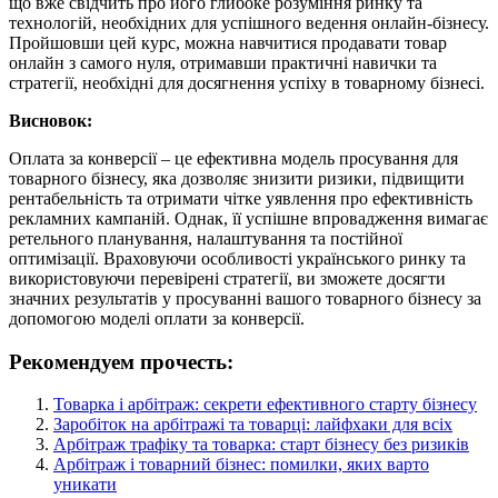
що вже свідчить про його глибоке розуміння ринку та
технологій, необхідних для успішного ведення онлайн-бізнесу.
Пройшовши цей курс, можна навчитися продавати товар
онлайн з самого нуля, отримавши практичні навички та
стратегії, необхідні для досягнення успіху в товарному бізнесі.
Висновок:
Оплата за конверсії – це ефективна модель просування для
товарного бізнесу, яка дозволяє знизити ризики, підвищити
рентабельність та отримати чітке уявлення про ефективність
рекламних кампаній. Однак, її успішне впровадження вимагає
ретельного планування, налаштування та постійної
оптимізації. Враховуючи особливості українського ринку та
використовуючи перевірені стратегії, ви зможете досягти
значних результатів у просуванні вашого товарного бізнесу за
допомогою моделі оплати за конверсії.
Рекомендуем прочесть:
Товарка і арбітраж: секрети ефективного старту бізнесу
Заробіток на арбітражі та товарці: лайфхаки для всіх
Арбітраж трафіку та товарка: старт бізнесу без ризиків
Арбітраж і товарний бізнес: помилки, яких варто
уникати