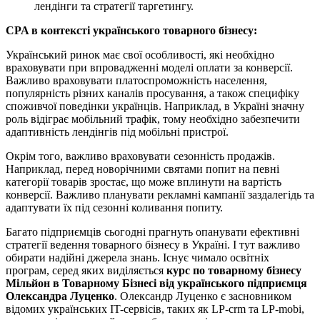
лендінги та стратегії таргетингу.
CPA в контексті українського товарного бізнесу:
Український ринок має свої особливості, які необхідно
враховувати при впровадженні моделі оплати за конверсії.
Важливо враховувати платоспроможність населення,
популярність різних каналів просування, а також специфіку
споживчої поведінки українців. Наприклад, в Україні значну
роль відіграє мобільний трафік, тому необхідно забезпечити
адаптивність лендінгів під мобільні пристрої.
Окрім того, важливо враховувати сезонність продажів.
Наприклад, перед новорічними святами попит на певні
категорії товарів зростає, що може вплинути на вартість
конверсії. Важливо планувати рекламні кампанії заздалегідь та
адаптувати їх під сезонні коливання попиту.
Багато підприємців сьогодні прагнуть опанувати ефективні
стратегії ведення товарного бізнесу в Україні. І тут важливо
обирати надійні джерела знань. Існує чимало освітніх
програм, серед яких виділяється
курс по товарному бізнесу
Мільйон в Товарному Бізнесі від українського підприємця
Олександра Луценко
. Олександр Луценко є засновником
відомих українських IT-сервісів, таких як LP-crm та LP-mobi,