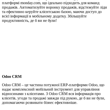
платформі monday.com, що ідеально підходить для команд
продажів. Автоматизуйте воронку продажів, відстежуйте ліди
та ефективно керуйте клієнтською базою, маючи доступ до
всієї інформації в мобільному додатку. Збільшуйте
продуктивність, де б ви не були!
Odoo CRM
Odoo CRM – це частина потужної ERP-платформи Odoo, що
надає комплексний мобільний інструмент для управління
відносинами з клієнтами. З Odoo CRM вся інформація про
клієнтів, угоди та продажі завжди під рукою, де б ви не були,
допомагаючи розвивати бізнес ефективніше.