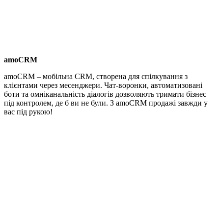
amoCRM
amoCRM – мобільна CRM, створена для спілкування з
клієнтами через месенджери. Чат-воронки, автоматизовані
боти та омніканальність діалогів дозволяють тримати бізнес
під контролем, де б ви не були. З amoCRM продажі завжди у
вас під рукою!