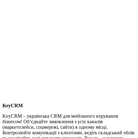
KeyCRM
KeyCRM – українська CRM для мобільного керування
бізнесом! Об’єднайте замовлення з усіх каналів
(маркетплейси, соцмережі, сайти) в одному місці.
Контролюйте комунікації з клієнтами, ведіть складський облік