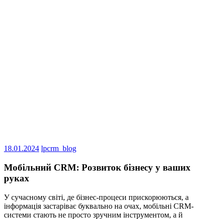
18.01.2024
lpcrm_blog
Мобільний CRM: Розвиток бізнесу у ваших
руках
У сучасному світі, де бізнес-процеси прискорюються, а
інформація застаріває буквально на очах, мобільні CRM-
системи стають не просто зручним інструментом, а й