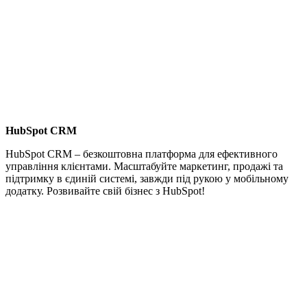
HubSpot CRM
HubSpot CRM – безкоштовна платформа для ефективного
управління клієнтами. Масштабуйте маркетинг, продажі та
підтримку в єдиній системі, завжди під рукою у мобільному
додатку. Розвивайте свій бізнес з HubSpot!