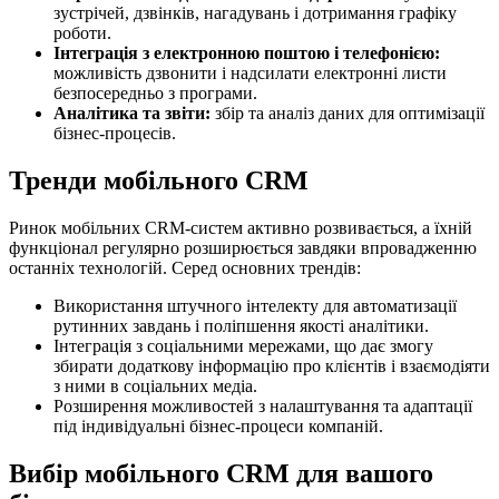
зустрічей, дзвінків, нагадувань і дотримання графіку
роботи.
Інтеграція з електронною поштою і телефонією:
можливість дзвонити і надсилати електронні листи
безпосередньо з програми.
Аналітика та звіти:
збір та аналіз даних для оптимізації
бізнес-процесів.
Тренди мобільного CRM
Ринок мобільних CRM-систем активно розвивається, а їхній
функціонал регулярно розширюється завдяки впровадженню
останніх технологій. Серед основних трендів:
Використання штучного інтелекту для автоматизації
рутинних завдань і поліпшення якості аналітики.
Інтеграція з соціальними мережами, що дає змогу
збирати додаткову інформацію про клієнтів і взаємодіяти
з ними в соціальних медіа.
Розширення можливостей з налаштування та адаптації
під індивідуальні бізнес-процеси компаній.
Вибір мобільного CRM для вашого