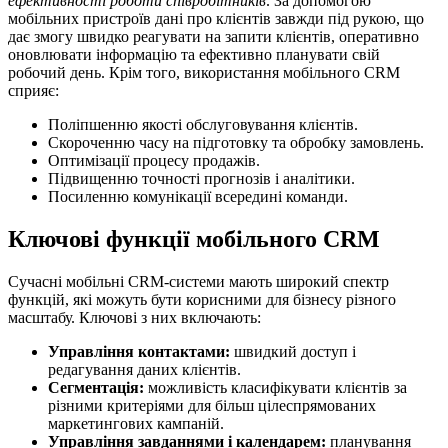
ефективності роботи співробітників
. За допомогою
мобільних пристроїв дані про клієнтів завжди під рукою, що
дає змогу швидко реагувати на запити клієнтів, оперативно
оновлювати інформацію та ефективно планувати свій
робочий день. Крім того, використання мобільного CRM
сприяє:
Поліпшенню якості обслуговування клієнтів.
Скороченню часу на підготовку та обробку замовлень.
Оптимізації процесу продажів.
Підвищенню точності прогнозів і аналітики.
Посиленню комунікації всередині команди.
Ключові функції мобільного CRM
Сучасні мобільні CRM-системи мають широкий спектр
функцій, які можуть бути корисними для бізнесу різного
масштабу. Ключові з них включають:
Управління контактами:
швидкий доступ і
редагування даних клієнтів.
Сегментація:
можливість класифікувати клієнтів за
різними критеріями для більш цілеспрямованих
маркетингових кампаній.
Управління завданнями і календарем:
планування