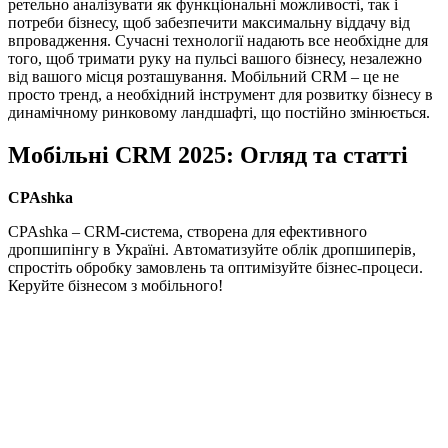
ретельно аналізувати як функціональні можливості, так і
потреби бізнесу, щоб забезпечити максимальну віддачу від
впровадження. Сучасні технології надають все необхідне для
того, щоб тримати руку на пульсі вашого бізнесу, незалежно
від вашого місця розташування. Мобільний CRM – це не
просто тренд, а необхідний інструмент для розвитку бізнесу в
динамічному ринковому ландшафті, що постійно змінюється.
Мобільні CRM 2025: Огляд та статті
CPAshka
CPAshka – CRM-система, створена для ефективного
дропшипінгу в Україні. Автоматизуйте облік дропшиперів,
спростіть обробку замовлень та оптимізуйте бізнес-процеси.
Керуйте бізнесом з мобільного!