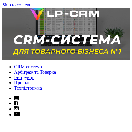
Skip to content
CRM система
Арбітраж та Товарка
Інструкції
Про нас
Техпідтримка