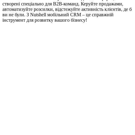
створені спеціально для B2B-команд. Керуйте продажами,
автоматизуйте розсилки, відстежуйте активність клієнтів, де б
ви не були. З Nutshell мобільний CRM – це справжній
інструмент для розвитку вашого бізнесу!