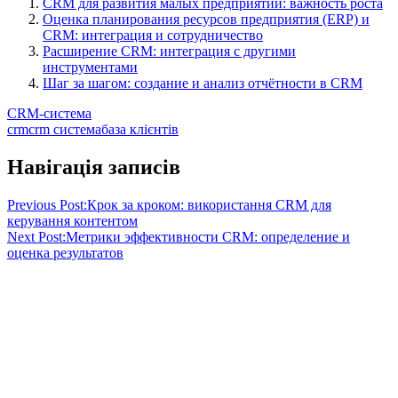
CRM для развития малых предприятий: важность роста
Оценка планирования ресурсов предприятия (ERP) и
CRM: интеграция и сотрудничество
Расширение CRM: интеграция с другими
инструментами
Шаг за шагом: создание и анализ отчётности в CRM
CRM-система
crm
crm система
база клієнтів
Навігація записів
Previous Post:
Крок за кроком: використання CRM для
керування контентом
Next Post:
Метрики эффективности CRM: определение и
оценка результатов