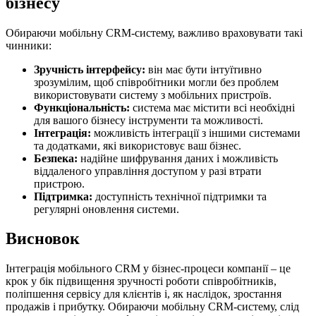
бізнесу
Обираючи мобільну CRM-систему, важливо враховувати такі
чинники:
Зручність інтерфейсу:
він має бути інтуїтивно
зрозумілим, щоб співробітники могли без проблем
використовувати систему з мобільних пристроїв.
Функціональність:
система має містити всі необхідні
для вашого бізнесу інструменти та можливості.
Інтеграція:
можливість інтеграції з іншими системами
та додатками, які використовує ваш бізнес.
Безпека:
надійне шифрування даних і можливість
віддаленого управління доступом у разі втрати
пристрою.
Підтримка:
доступність технічної підтримки та
регулярні оновлення системи.
Висновок
Інтеграція мобільного CRM у бізнес-процеси компанії – це
крок у бік підвищення зручності роботи співробітників,
поліпшення сервісу для клієнтів і, як наслідок, зростання
продажів і прибутку. Обираючи мобільну CRM-систему, слід