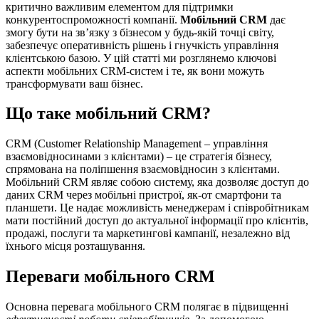
критично важливим елементом для підтримки
конкурентоспроможності компанії.
Мобільний CRM
дає
змогу бути на зв’язку з бізнесом у будь-якій точці світу,
забезпечує оперативність рішень і гнучкість управління
клієнтською базою. У цій статті ми розглянемо ключові
аспекти мобільних CRM-систем і те, як вони можуть
трансформувати ваш бізнес.
Що таке мобільний CRM?
CRM (Customer Relationship Management – управління
взаємовідносинами з клієнтами) – це стратегія бізнесу,
спрямована на поліпшення взаємовідносин з клієнтами.
Мобільний CRM являє собою систему, яка дозволяє доступ до
даних CRM через мобільні пристрої, як-от смартфони та
планшети. Це надає можливість менеджерам і співробітникам
мати постійний доступ до актуальної інформації про клієнтів,
продажі, послуги та маркетингові кампанії, незалежно від
їхнього місця розташування.
Переваги мобільного CRM
Основна перевага мобільного CRM полягає в підвищенні