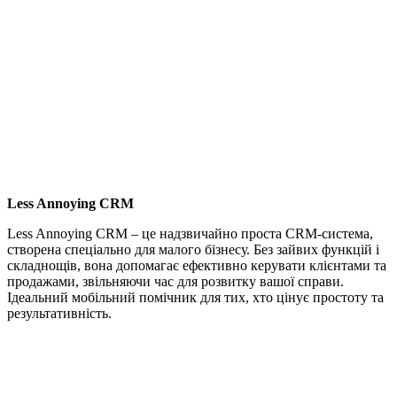
Less Annoying CRM
Less Annoying CRM – це надзвичайно проста CRM-система,
створена спеціально для малого бізнесу. Без зайвих функцій і
складнощів, вона допомагає ефективно керувати клієнтами та
продажами, звільняючи час для розвитку вашої справи.
Ідеальний мобільний помічник для тих, хто цінує простоту та
результативність.