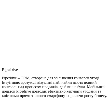
Pipedrive
Pipedrive – CRM, створена для збільшення конверсії угод!
Інтуїтивно зрозумілі візуальні пайплайни дають повний
контроль над процесом продажів, де б ви не були. Мобільний
додаток Pipedrive дозволяє ефективно керувати угодами та
клієнтами прямо з вашого смартфону, сприяючи росту бізнесу.