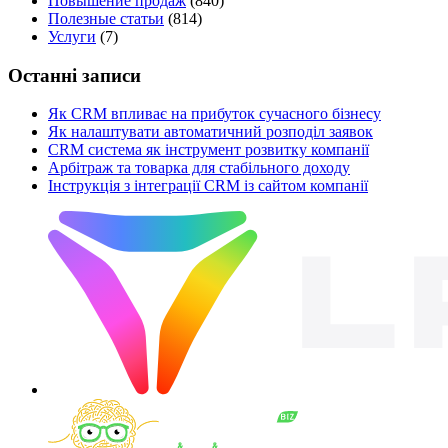
Повышение продаж
(840)
Полезные статьи
(814)
Услуги
(7)
Останні записи
Як CRM впливає на прибуток сучасного бізнесу
Як налаштувати автоматичний розподіл заявок
CRM система як інструмент розвитку компанії
Арбітраж та товарка для стабільного доходу
Інструкція з інтеграції CRM із сайтом компанії