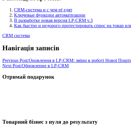
CRM-система и с чем её едят
Ключевые функции автоматизации
В разработке новая версия LP-CRM v.3
Как быстро и недорого протестировать спрос на товар ил
CRM система
Навігація записів
Previous Post:
Оновлення в LP-CRM: зміни в роботі Нової Пошт
Next Post:
Обновление в LP-CRM
Отримай подарунок
Товарний бізнес з нуля до результату