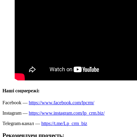
Наші соцмережі:
Facebook —
https://www.facebook.com/lpcrm/
Instagram —
https://www.instagram.com/lp_crm.biz/
Telegram-канал —
https://t.me/Lp_crm_biz
Рекомендуем прочесть: