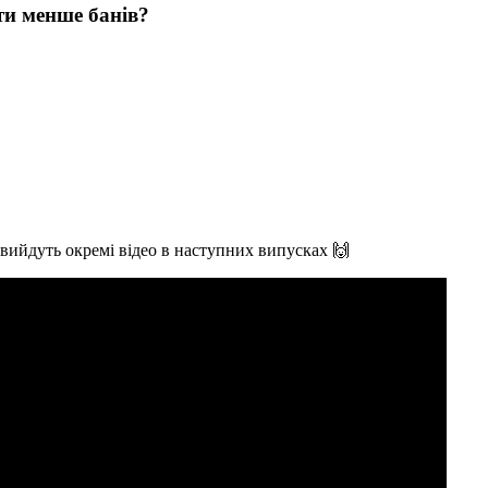
ти менше банів?
⠀
 вийдуть окремі відео в наступних випусках 🙌