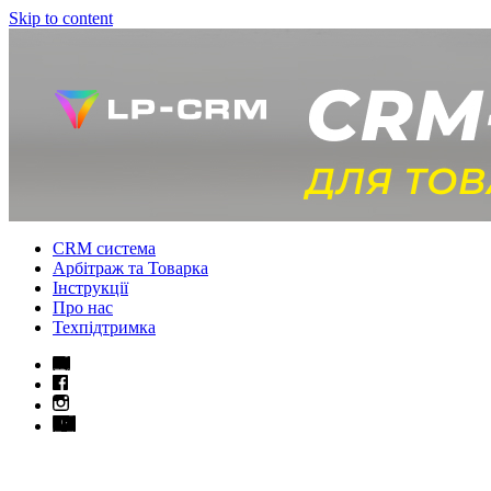
Skip to content
CRM система
Арбітраж та Товарка
Інструкції
Про нас
Техпідтримка