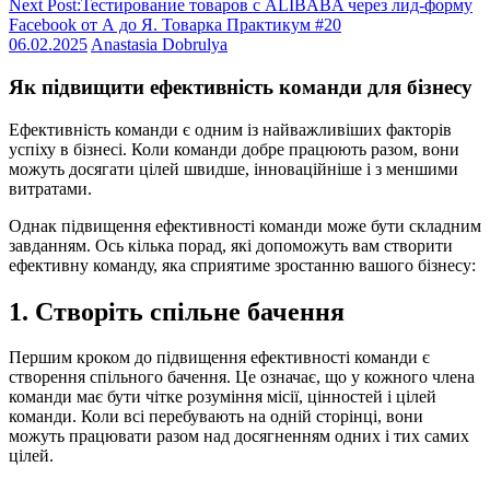
Next Post:
Тестирование товаров с ALIBABA через лид-форму
Facebook от А до Я. Товарка Практикум #20
06.02.2025
Anastasia Dobrulya
Як підвищити ефективність команди для бізнесу
Ефективність команди є одним із найважливіших факторів
успіху в бізнесі. Коли команди добре працюють разом, вони
можуть досягати цілей швидше, інноваційніше і з меншими
витратами.
Однак підвищення ефективності команди може бути складним
завданням. Ось кілька порад, які допоможуть вам створити
ефективну команду, яка сприятиме зростанню вашого бізнесу:
1. Створіть спільне бачення
Першим кроком до підвищення ефективності команди є
створення спільного бачення. Це означає, що у кожного члена
команди має бути чітке розуміння місії, цінностей і цілей
команди. Коли всі перебувають на одній сторінці, вони
можуть працювати разом над досягненням одних і тих самих
цілей.