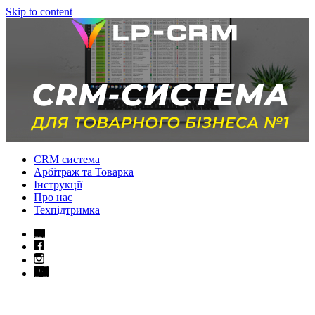
Skip to content
CRM система
Арбітраж та Товарка
Інструкції
Про нас
Техпідтримка