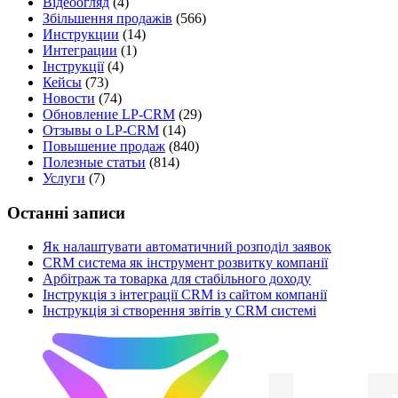
Відеоогляд
(4)
Збільшення продажів
(566)
Инструкции
(14)
Интеграции
(1)
Інструкції
(4)
Кейсы
(73)
Новости
(74)
Обновление LP-CRM
(29)
Отзывы о LP-CRM
(14)
Повышение продаж
(840)
Полезные статьи
(814)
Услуги
(7)
Останні записи
Як налаштувати автоматичний розподіл заявок
CRM система як інструмент розвитку компанії
Арбітраж та товарка для стабільного доходу
Інструкція з інтеграції CRM із сайтом компанії
Інструкція зі створення звітів у CRM системі