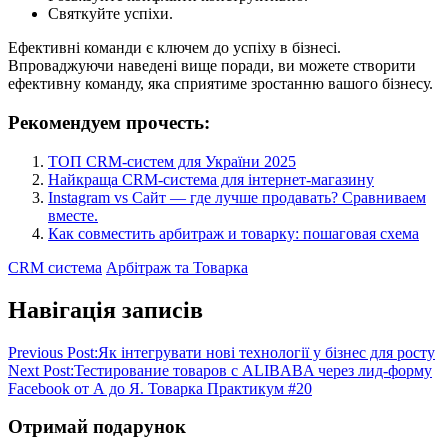
Святкуйте успіхи.
Ефективні команди є ключем до успіху в бізнесі.
Впроваджуючи наведені вище поради, ви можете створити
ефективну команду, яка сприятиме зростанню вашого бізнесу.
Рекомендуем прочесть:
ТОП CRM-систем для України 2025
Найкраща CRM-система для інтернет-магазину
Instagram vs Сайт — где лучше продавать? Сравниваем
вместе.
Как совместить арбитраж и товарку: пошаговая схема
CRM система
Арбітраж та Товарка
Навігація записів
Previous Post:
Як інтегрувати нові технології у бізнес для росту
Next Post:
Тестирование товаров с ALIBABA через лид-форму
Facebook от А до Я. Товарка Практикум #20
Отримай подарунок