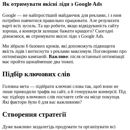
Як отримувати якісні ліди з Google Ads
Google — не найпростіший майданчик для реклами, і з ним
потрібно навчитися правильно працювати. Але результати
варті всіх зусиль. Та що робити, якщо відвідуваність сайту
хороша, а конверсія залишає бажати кращого? Сьогодні
дізнаємося, як отримувати якісні ліди з Google Ads.
Ми зібрали 6 базових кроків, які допоможуть підвищити
якість лідів і витиснути з реклами максимум. Поговоримо про
оптимізацію кампаній.
Важливо
: після останньої оптимізації
має пройти щонайменше два тижні.
Підбір ключових слів
Головна мета — підібрати ключові слова так, щоб вони не
лише приводили трафік на сайт, а й генерували конверсії. Під
час підбору ключових слів поставте себе на місце покупця.
Які фактори були б для вас важливими?
Створення стратегії
Дуже важливо заздалегідь продумати та організувати всі