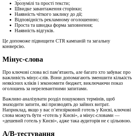
Зрозумілі та прості тексти;
Швидке завантаження сторінки;
Наявність чіткого заклику до дії;
Відповідність рекламному оголошенню;
Проста та швидка форма заповнення;
Наявність відгуків.
Це допоможе підвищити CTR кампаній та загальну
конверсію.
Мінус-слова
Про ключові слова всі пам’ятають, але багато хто забуває про
важливість мінус-слів. Вони допомагають зменшити кількість
неякісних кліків і зекономити бюджет, виключаючи показ
оголошень за нерелевантними запитами.
Важливо аналізувати розділ пошукових термінів, щоб
знаходити запити, які призводять до зайвих витрат.
Наприклад, якщо у вас п’ятизірковий готель у Києві, ключові
слова можуть бути «готель у Києві», а мінус-словами —
«дешевий готель у Києві», адже така аудиторія не є цільовою.
A/B-тестування