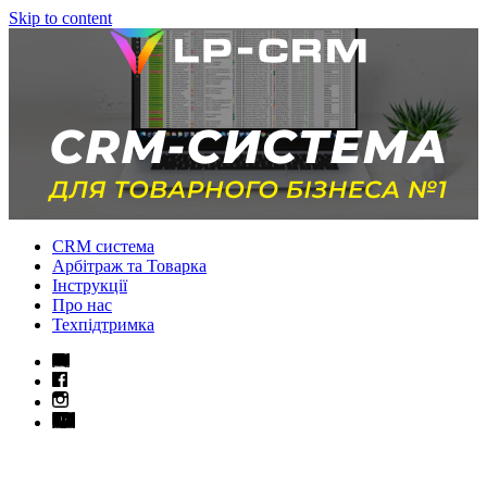
Skip to content
CRM система
Арбітраж та Товарка
Інструкції
Про нас
Техпідтримка