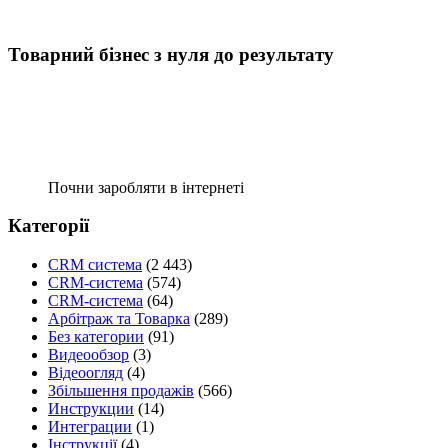
Товарний бізнес з нуля до результату
Почни заробляти в інтернеті
Категорії
CRM система
(2 443)
CRM-система
(574)
CRM-система
(64)
Арбітраж та Товарка
(289)
Без категории
(91)
Видеообзор
(3)
Відеоогляд
(4)
Збільшення продажів
(566)
Инструкции
(14)
Интеграции
(1)
Інструкції
(4)