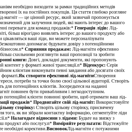
ніям необхідно виходити за рамки традиційних методів
творенні їх на постійних покупців. Ця стаття глибоко розгляне
ід-магніт — це цінний ресурс, який зазвичай пропонується
ризначений для залучення людей, які мають інтерес до вашого
енні переваги для команд продажів:*
Генерація лідів:
Лід-
іті, більш вірогідно виявлять інтерес до вашого продукту або
 цікавляться ваші ліди, ви можете персоналізувати
 безкоштовно допомагає будувати довіру з потенційними
 бізнесом.n*
Сприяння продажам:
Лід-магніти ефективно
 більш схильними розглянути ваші пропозиції та зробити
ронні книги:
Довгі, докладні документи, які пропонують
ий контент у форматі живої трансляції.n*
Відеокурс:
Серія
йним клієнтам виконувати певні завдання або досягати своїх
 форматі.
Як створити ефективні лід-магніти
Створення
ереси, потреби та точки болю своєї цільової аудиторії. Створіть
ь для потенційних клієнтів. Зосередьтеся на наданні
агніт повинен бути привабливим і легкодоступним.
що потенційні клієнти повинні зробити, щоб отримати ваш лід-
зації продажів
*
Продвигайте свій лід-магніт:
Використовуйте
ільову сторінку:
Створіть цільову сторінку, присвячену
ля того, як ви зібрали контактну інформацію, сегментуйте ліди
сії.n*
Налагодьте відносини з лідами:
Будьте на звязку з
ваш продукт або послугу.n*
Виміряйте результати:
Відстежуйте
те необхідні корективи.
Висновок
Лід-магніти є потужними