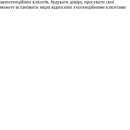
опотенційних клієнтів, будувати довіру, просувати свої
 можете встановити міцні відносини з потенційними клієнтами