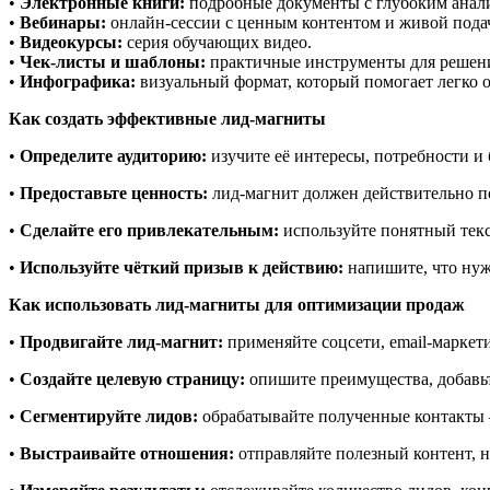
•
Электронные книги:
подробные документы с глубоким анал
•
Вебинары:
онлайн-сессии с ценным контентом и живой пода
•
Видеокурсы:
серия обучающих видео.
•
Чек-листы и шаблоны:
практичные инструменты для решени
•
Инфографика:
визуальный формат, который помогает легко
Как создать эффективные лид-магниты
•
Определите аудиторию:
изучите её интересы, потребности и
•
Предоставьте ценность:
лид-магнит должен действительно по
•
Сделайте его привлекательным:
используйте понятный текс
•
Используйте чёткий призыв к действию:
напишите, что нужн
Как использовать лид-магниты для оптимизации продаж
•
Продвигайте лид-магнит:
применяйте соцсети, email-маркети
•
Создайте целевую страницу:
опишите преимущества, добавьт
•
Сегментируйте лидов:
обрабатывайте полученные контакты 
•
Выстраивайте отношения:
отправляйте полезный контент, 