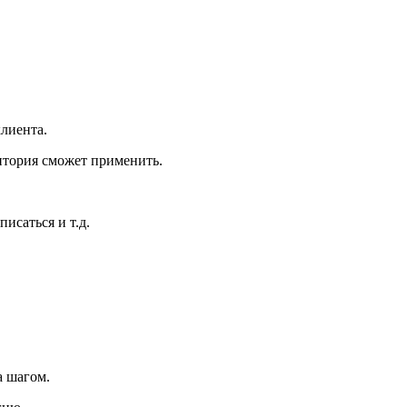
лиента.
итория сможет применить.
исаться и т.д.
а шагом.