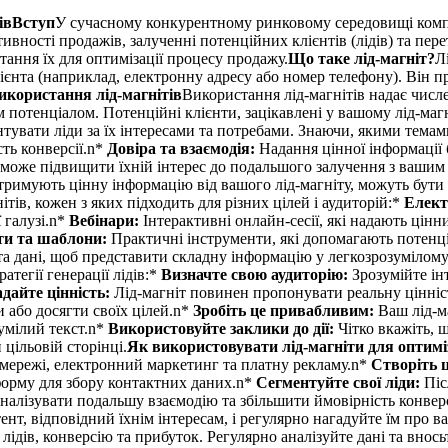
івВступ
У сучасному конкурентному ринковому середовищі компа
ивності продажів, залученні потенційних клієнтів (лідів) та пере
стання їх для оптимізації процесу продажу.
Що таке лід-магніт?
Л
єнта (наприклад, електронну адресу або номер телефону). Він п
икористання лід-магнітів
Використання лід-магнітів надає числ
 потенціалом. Потенційні клієнти, зацікавлені у вашому лід-магн
увати ліди за їх інтересами та потребами. Знаючи, якими темами
ть конверсії.n*
Довіра та взаємодія:
Надання цінної інформації
о може підвищити їхній інтерес до подальшого залучення з вашим
отримують цінну інформацію від вашого лід-магніту, можуть бути
тів, кожен з яких підходить для різних цілей і аудиторій:*
Елект
 галузі.n*
Вебінари:
Інтерактивні онлайн-сесії, які надають цінн
ти та шаблони:
Практичні інструменти, які допомагають потенці
та дані, щоб представити складну інформацію у легкозрозумілому
тегії генерації лідів:*
Визначте свою аудиторію:
Зрозумійте інт
дайте цінність:
Лід-магніт повинен пропонувати реальну цінніст
 або досягти своїх цілей.n*
Зробіть це привабливим:
Ваш лід-м
умілий текст.n*
Використовуйте заклики до дії:
Чітко вкажіть, 
 цільовій сторінці.
Як використовувати лід-магніти для оптимі
ні мережі, електронний маркетинг та платну рекламу.n*
Створіть ц
 форму для збору контактних даних.n*
Сегментуйте свої ліди:
Піс
оналізувати подальшу взаємодію та збільшити ймовірність конвер
ент, відповідний їхнім інтересам, і регулярно нагадуйте їм про 
 лідів, конверсію та прибуток. Регулярно аналізуйте дані та внось