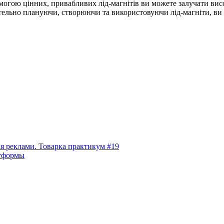
огою цінних, привабливих лід-магнітів ви можете залучати висок
етельно плануючи, створюючи та використовуючи лід-магніти, ви
для реклами. Товарка практикум #19
атформы