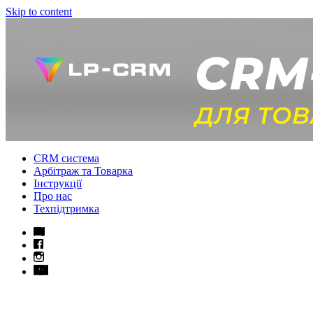
Skip to content
CRM система
Арбітраж та Товарка
Інструкції
Про нас
Техпідтримка