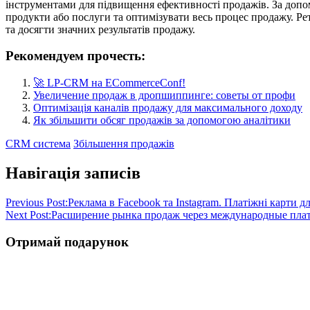
інструментами для підвищення ефективності продажів. За допом
продукти або послуги та оптимізувати весь процес продажу. Р
та досягти значних результатів продажу.
Рекомендуем прочесть:
🚀 LP-CRM на ECommerceConf!
Увеличение продаж в дропшиппинге: советы от профи
Оптимізація каналів продажу для максимального доходу
Як збільшити обсяг продажів за допомогою аналітики
CRM система
Збільшення продажів
Навігація записів
Previous Post:
Реклама в Facebook та Instagram. Платіжні карти 
Next Post:
Расширение рынка продаж через международные пл
Отримай подарунок