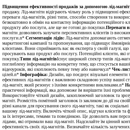
Підвищення ефективності продажів за допомогою лід-магніт
продажу. Лід-магніти відіграють чільну роль у підвищенні ефект
переваги лід-магнітів, різні типи, способи створення та викори
безкоштовно в обмін на контактну інформацію потенційного клі
продукту або послуги, але ще не готові до покупки.
Переваги в
магніти дозволяють залучати перспективних клієнтів із високим
послуги.n*
Сегментація лідів:
Лід-магніти допомагають сегмент
маркетингові кампанії та пропонування, що підвищує ймовірніс
клієнтами. Вони сприймають вас як експерта у своїй галузі, щ
просувають ваш продукт або послугу. Потенційні клієнти, які 
покупку.
Типи лід-магнітів
Існує широкий спектр типів лід-магні
поглиблену інформацію на конкретну тему, що стосується вашої
відеоуроків, які охоплюють певну тему або навичку.n*
Чек-лис
цілей.n*
Інфографіка:
Дизайн, що поєднує візуальні елементи 
ефективних лід-магнітів є важливою складовою успіху вашої стра
лід-магніт, який резонує з їхніми конкретними викликами.n*
На
практичної інформації, яка допоможе їм вирішити їхні проблеми
Використовуйте чіткий дизайн, захоплюючий заголовок та зроз
магніт. Розмістіть помітний заголовок із закликом до дії на своїй
різні канали для просування свого лід-магніту, такі як соціаль
вашому лід-магніту. Включіть чіткий опис, відгуки клієнтів та
за їх інтересами, темами та поведінкою. Це дозволить вам перс
лідами, які отримали ваш лід-магніт. Надсилайте їм цінний конт
ефективність своїх лід-магнітів. Визначайте кількість залучених