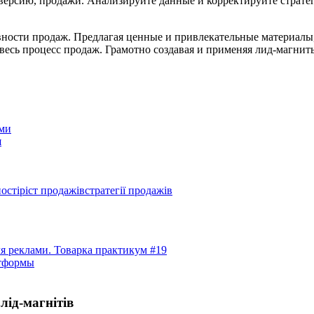
версию, продажи. Анализируйте данные и корректируйте страте
ости продаж. Предлагая ценные и привлекательные материалы,
весь процесс продаж. Грамотно создавая и применяя лид-магни
ами
я
ості
ріст продажів
стратегії продажів
для реклами. Товарка практикум #19
атформы
лід-магнітів