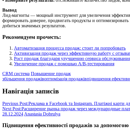
•
Измеряйте результаты:
отслеживайте количество лидов, кон
Вывод
Лид-магниты — мощный инструмент для увеличения эффективн
формировать доверие, продвигать продукты и оптимизировать 
добиться значимых результатов.
Рекомендуем прочесть:
Автоматизация процесса продаж: стоит ли попробовать
Активизация продаж через эффективную работу с отзыв
Рост продаж благодаря улучшению сервиса обслуживани
Увеличение продаж с помощью A/B-тестирования
CRM система
Повышение продаж
збільшення продажів
оптимізація продажів
підвищення ефективн
Навігація записів
Previous Post:
Реклама в Facebook та Instagram. Платіжні карти 
Next Post:
Расширение рынка продаж через международные пл
28.12.2024
Anastasia Dobrulya
Підвищення ефективності продажів за допомогою 