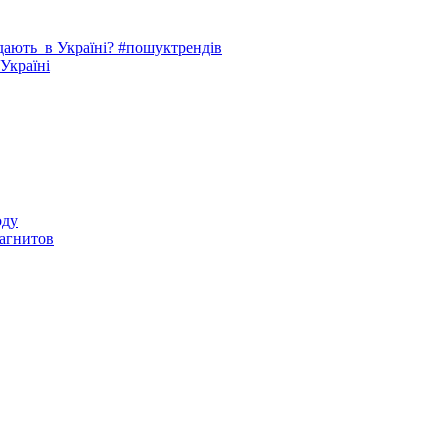
одають в Україні? #пошуктрендів
 Україні
оду
агнитов