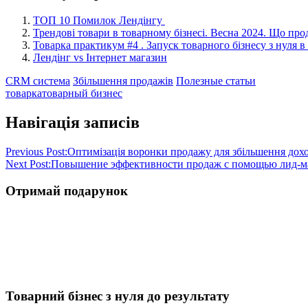
ТОП 10 Помилок Лендінгу
Трендові товари в товарному бізнесі. Весна 2024. Що пр
Товарка практикум #4 . Запуск товарного бізнесу з нуля в
Лендінг vs Інтернет магазин
CRM система
Збільшення продажів
Полезные статьи
товарка
товарный бизнес
Навігація записів
Previous Post:
Оптимізація воронки продажу для збільшення дох
Next Post:
Повышение эффективности продаж с помощью лид-м
Отримай подарунок
Товарний бізнес з нуля до результату