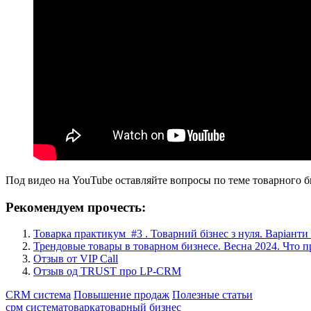
Под видео на YouTube оставляйте вопросы по теме товарного б
Рекомендуем прочесть:
Товарка практикум #3 . Товарний бізнес з нуля. Варіанти 
Трендовые товары в товарном бизнесе. Весна 2024. Что 
Отзыв от VIP Call
Отзыв од TRUST про LP-CRM
CRM система
Повышение продаж
Полезные статьи
срм система
товарка
товарный бизнес