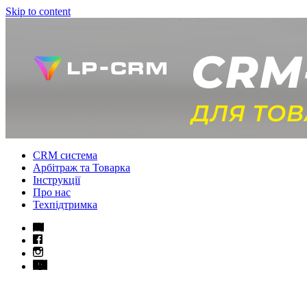
Skip to content
CRM система
Арбітраж та Товарка
Інструкції
Про нас
Техпідтримка