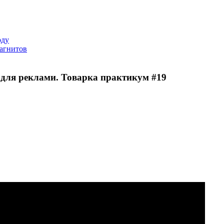
оду
агнитов
и для реклами. Товарка практикум #19