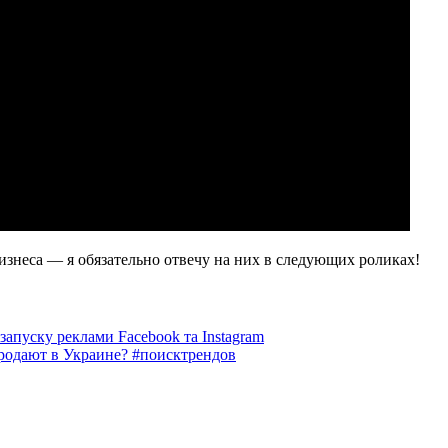
изнеса — я обязательно отвечу на них в следующих роликах!
запуску реклами Facebook та Instagram
продают в Украине? #поисктрендов