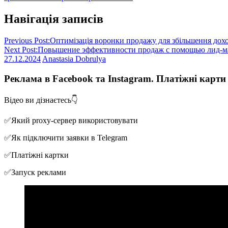
Навігація записів
Previous Post:
Оптимізація воронки продажу для збільшення дох
Next Post:
Повышение эффективности продаж с помощью лид-м
27.12.2024
Anastasia Dobrulya
Реклама в Facebook та Instagram. Платіжні карт
Відео ви дізнаєтесь👇
✅Який proxy-сервер використовувати
✅Як підключити заявки в Telegram
✅Платіжні картки
✅Запуск реклами