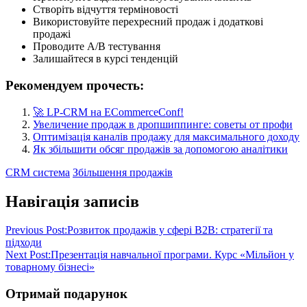
Створіть відчуття терміновості
Використовуйте перехресний продаж і додаткові
продажі
Проводите A/B тестування
Залишайтеся в курсі тенденцій
Рекомендуем прочесть:
🚀 LP-CRM на ECommerceConf!
Увеличение продаж в дропшиппинге: советы от профи
Оптимізація каналів продажу для максимального доходу
Як збільшити обсяг продажів за допомогою аналітики
CRM система
Збільшення продажів
Навігація записів
Previous Post:
Розвиток продажів у сфері B2B: стратегії та
підходи
Next Post:
Презентація навчальної програми. Курс «Мільйон у
товарному бізнесі»
Отримай подарунок