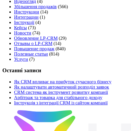
Відеоогляд
(4)
Збільшення продажів
(566)
Инструкции
(14)
Интеграции
(1)
Інструкції
(4)
Кейсы
(73)
Новости
(74)
Обновление LP-CRM
(29)
Отзывы о LP-CRM
(14)
Повышение продаж
(840)
Полезные статьи
(814)
Услуги
(7)
Останні записи
Як CRM впливає на прибуток сучасного бізнесу
Як налаштувати автоматичний розподіл заявок
CRM система як інструмент розвитку компанії
Арбітраж та товарка для стабільного доходу
Інструкція з інтеграції CRM із сайтом компанії