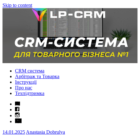
Skip to content
CRM система
Арбітраж та Товарка
Інструкції
Про нас
Техпідтримка
14.01.2025
Anastasia Dobrulya