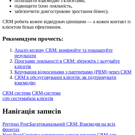
поліпшити взаємодію з клієнтами,
підвищити їхню лояльність,
забезпечити довгострокове зростання бізнесу.
CRM робить кожен відвідувач ціннішим — а кожен контакт із
клієнтом більш ефективним.
Рекомендуем прочесть:
Аналіз впливу CRM: вимірюйте та покращуйте
результати
Програми лояльності в CRM: збережіть і залучайте
клієнтів
Керування відносинами з партнерами (PRM) через CRM
CRM в обслуговуванні клієнтів: як підтримувати
взаємодію
CRM система
CRM-система
crm система
база клієнтів
Навігація записів
Previous Post:
Багатоканальний CRM: Взаємодія на всіх
фронтах
Next Post:
Секреты успешного использования CRM для