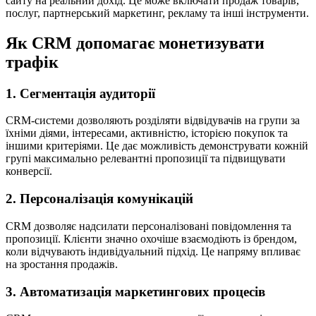
сайту на реальний дохід. Це може включати продаж товарів,
послуг, партнерський маркетинг, рекламу та інші інструменти.
Як CRM допомагає монетизувати
трафік
1. Сегментація аудиторії
CRM-системи дозволяють розділяти відвідувачів на групи за
їхніми діями, інтересами, активністю, історією покупок та
іншими критеріями. Це дає можливість демонструвати кожній
групі максимально релевантні пропозиції та підвищувати
конверсії.
2. Персоналізація комунікацій
CRM дозволяє надсилати персоналізовані повідомлення та
пропозиції. Клієнти значно охочіше взаємодіють із брендом,
коли відчувають індивідуальний підхід. Це напряму впливає
на зростання продажів.
3. Автоматизація маркетингових процесів