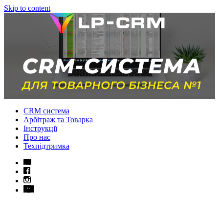
Skip to content
CRM система
Арбітраж та Товарка
Інструкції
Про нас
Техпідтримка