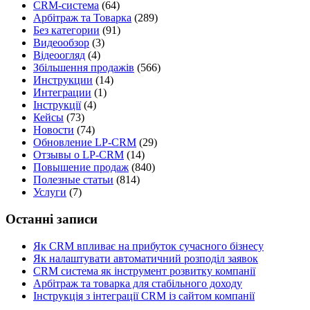
CRM-система
(64)
Арбітраж та Товарка
(289)
Без категории
(91)
Видеообзор
(3)
Відеоогляд
(4)
Збільшення продажів
(566)
Инструкции
(14)
Интеграции
(1)
Інструкції
(4)
Кейсы
(73)
Новости
(74)
Обновление LP-CRM
(29)
Отзывы о LP-CRM
(14)
Повышение продаж
(840)
Полезные статьи
(814)
Услуги
(7)
Останні записи
Як CRM впливає на прибуток сучасного бізнесу
Як налаштувати автоматичний розподіл заявок
CRM система як інструмент розвитку компанії
Арбітраж та товарка для стабільного доходу
Інструкція з інтеграції CRM із сайтом компанії