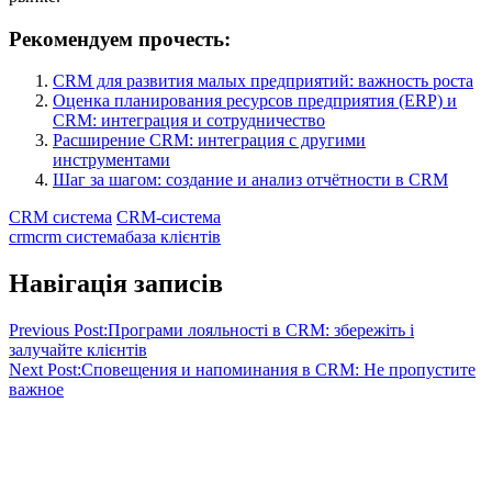
Рекомендуем прочесть:
CRM для развития малых предприятий: важность роста
Оценка планирования ресурсов предприятия (ERP) и
CRM: интеграция и сотрудничество
Расширение CRM: интеграция с другими
инструментами
Шаг за шагом: создание и анализ отчётности в CRM
CRM система
CRM-система
crm
crm система
база клієнтів
Навігація записів
Previous Post:
Програми лояльності в CRM: збережіть і
залучайте клієнтів
Next Post:
Сповещения и напоминания в CRM: Не пропустите
важное