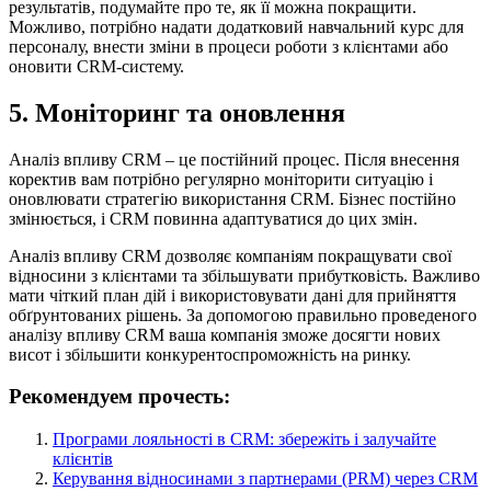
результатів, подумайте про те, як її можна покращити.
Можливо, потрібно надати додатковий навчальний курс для
персоналу, внести зміни в процеси роботи з клієнтами або
оновити CRM-систему.
5. Моніторинг та оновлення
Аналіз впливу CRM – це постійний процес. Після внесення
коректив вам потрібно регулярно моніторити ситуацію і
оновлювати стратегію використання CRM. Бізнес постійно
змінюється, і CRM повинна адаптуватися до цих змін.
Аналіз впливу CRM дозволяє компаніям покращувати свої
відносини з клієнтами та збільшувати прибутковість. Важливо
мати чіткий план дій і використовувати дані для прийняття
обґрунтованих рішень. За допомогою правильно проведеного
аналізу впливу CRM ваша компанія зможе досягти нових
висот і збільшити конкурентоспроможність на ринку.
Рекомендуем прочесть:
Програми лояльності в CRM: збережіть і залучайте
клієнтів
Керування відносинами з партнерами (PRM) через CRM