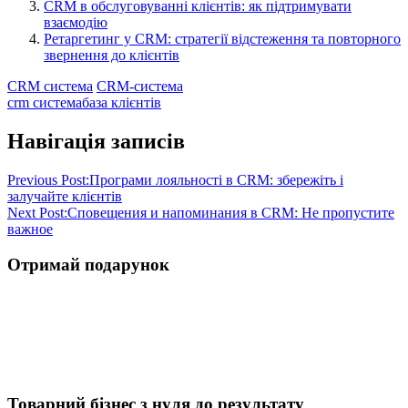
CRM в обслуговуванні клієнтів: як підтримувати
взаємодію
Ретаргетинг у CRM: стратегії відстеження та повторного
звернення до клієнтів
CRM система
CRM-система
crm система
база клієнтів
Навігація записів
Previous Post:
Програми лояльності в CRM: збережіть і
залучайте клієнтів
Next Post:
Сповещения и напоминания в CRM: Не пропустите
важное
Отримай подарунок
Товарний бізнес з нуля до результату