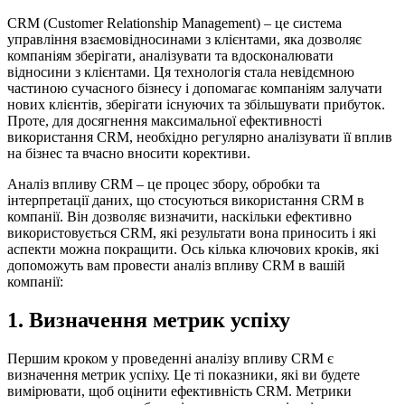
CRM (Customer Relationship Management) – це система
управління взаємовідносинами з клієнтами, яка дозволяє
компаніям зберігати, аналізувати та вдосконалювати
відносини з клієнтами. Ця технологія стала невідємною
частиною сучасного бізнесу і допомагає компаніям залучати
нових клієнтів, зберігати існуючих та збільшувати прибуток.
Проте, для досягнення максимальної ефективності
використання CRM, необхідно регулярно аналізувати її вплив
на бізнес та вчасно вносити корективи.
Аналіз впливу CRM – це процес збору, обробки та
інтерпретації даних, що стосуються використання CRM в
компанії. Він дозволяє визначити, наскільки ефективно
використовується CRM, які результати вона приносить і які
аспекти можна покращити. Ось кілька ключових кроків, які
допоможуть вам провести аналіз впливу CRM в вашій
компанії:
1. Визначення метрик успіху
Першим кроком у проведенні аналізу впливу CRM є
визначення метрик успіху. Це ті показники, які ви будете
вимірювати, щоб оцінити ефективність CRM. Метрики