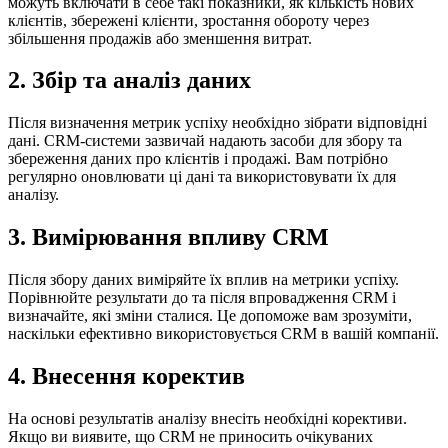
можуть включати в себе такі показники, як кількість нових
клієнтів, збережені клієнти, зростання обороту через
збільшення продажів або зменшення витрат.
2. Збір та аналіз даних
Після визначення метрик успіху необхідно зібрати відповідні
дані. CRM-системи зазвичай надають засоби для збору та
збереження даних про клієнтів і продажі. Вам потрібно
регулярно оновлювати ці дані та використовувати їх для
аналізу.
3. Вимірювання впливу CRM
Після збору даних виміряйте їх вплив на метрики успіху.
Порівнюйте результати до та після впровадження CRM і
визначайте, які зміни сталися. Це допоможе вам зрозуміти,
наскільки ефективно використовується CRM в вашій компанії.
4. Внесення коректив
На основі результатів аналізу внесіть необхідні корективи.
Якщо ви виявите, що CRM не приносить очікуваних