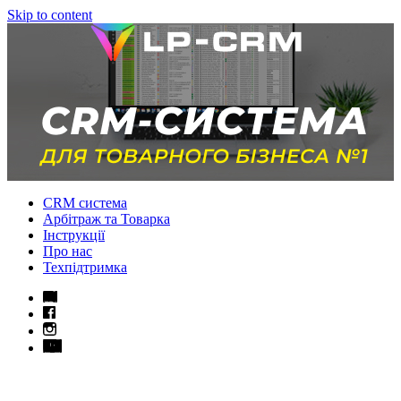
Skip to content
CRM система
Арбітраж та Товарка
Інструкції
Про нас
Техпідтримка