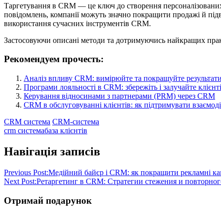
Таргетування в CRM — це ключ до створення персоналізованих 
повідомлень, компанії можуть значно покращити продажі й підв
використання сучасних інструментів CRM.
Застосовуючи описані методи та дотримуючись найкращих практ
Рекомендуем прочесть:
Аналіз впливу CRM: вимірюйте та покращуйте результат
Програми лояльності в CRM: збережіть і залучайте клієнт
Керування відносинами з партнерами (PRM) через CRM
CRM в обслуговуванні клієнтів: як підтримувати взаємод
CRM система
CRM-система
crm система
база клієнтів
Навігація записів
Previous Post:
Медійний байєр і CRM: як покращити рекламні ка
Next Post:
Ретаргетинг в CRM: Стратегии стежения и повторног
Отримай подарунок