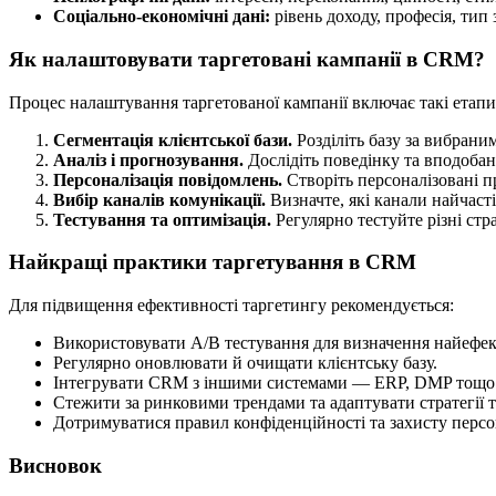
Соціально-економічні дані:
рівень доходу, професія, тип 
Як налаштовувати таргетовані кампанії в CRM?
Процес налаштування таргетованої кампанії включає такі етапи
Сегментація клієнтської бази.
Розділіть базу за вибрани
Аналіз і прогнозування.
Дослідіть поведінку та вподоба
Персоналізація повідомлень.
Створіть персоналізовані п
Вибір каналів комунікації.
Визначте, які канали найчаст
Тестування та оптимізація.
Регулярно тестуйте різні стр
Найкращі практики таргетування в CRM
Для підвищення ефективності таргетингу рекомендується:
Використовувати A/B тестування для визначення найефек
Регулярно оновлювати й очищати клієнтську базу.
Інтегрувати CRM з іншими системами — ERP, DMP тощо 
Стежити за ринковими трендами та адаптувати стратегії т
Дотримуватися правил конфіденційності та захисту перс
Висновок