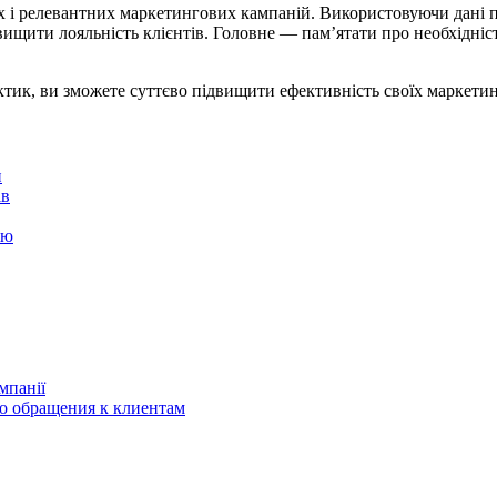
і релевантних маркетингових кампаній. Використовуючи дані пр
ищити лояльність клієнтів. Головне — пам’ятати про необхідніст
ик, ви зможете суттєво підвищити ефективність своїх маркетинг
и
ів
ію
мпанії
о обращения к клиентам