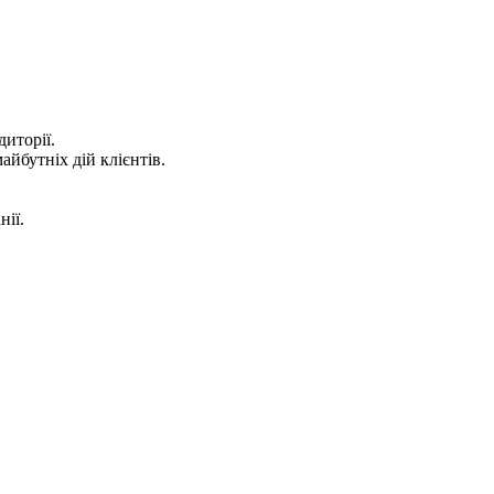
иторії.
йбутніх дій клієнтів.
нії.