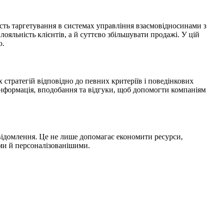
ість таргетування в системах управління взаємовідносинами з
льність клієнтів, а й суттєво збільшувати продажі. У цій
ю.
 стратегій відповідно до певних критеріїв і поведінкових
 інформація, вподобання та відгуки, щоб допомогти компаніям
відомлення. Це не лише допомагає економити ресурси,
ими й персоналізованішими.