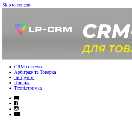
Skip to content
CRM система
Арбітраж та Товарка
Інструкції
Про нас
Техпідтримка