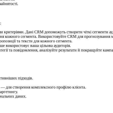
зайнятості.
:
ми критеріями. Дані CRM допоможуть створити чіткі сегменти ауд
ння кожного сегмента. Використовуйте CRM для прогнозування ма
ропозиції та тексти для кожного сегмента.
іше використовує ваша цільова аудиторія.
атегії та повідомлення, аналізуйте результати й покращуйте кампа
тивніших підходів.
— для створення комплексного профілю клієнта.
аргетингу.
ональних даних.