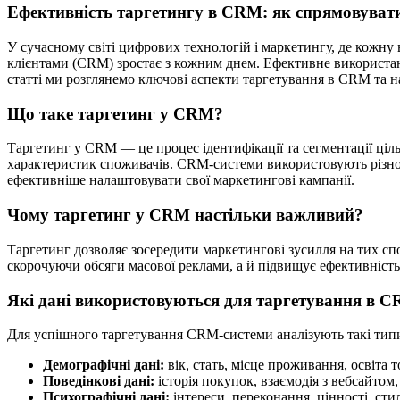
Ефективність таргетингу в CRM: як спрямовувати
У сучасному світі цифрових технологій і маркетингу, де кожну
клієнтами (CRM) зростає з кожним днем. Ефективне використанн
статті ми розглянемо ключові аспекти таргетування в CRM та 
Що таке таргетинг у CRM?
Таргетинг у CRM — це процес ідентифікації та сегментації ціль
характеристик споживачів. CRM-системи використовують різнома
ефективніше налаштовувати свої маркетингові кампанії.
Чому таргетинг у CRM настільки важливий?
Таргетинг дозволяє зосередити маркетингові зусилля на тих с
скорочуючи обсяги масової реклами, а й підвищує ефективність
Які дані використовуються для таргетування в 
Для успішного таргетування CRM-системи аналізують такі тип
Демографічні дані:
вік, стать, місце проживання, освіта 
Поведінкові дані:
історія покупок, взаємодія з вебсайтом,
Психографічні дані:
інтереси, переконання, цінності, сти