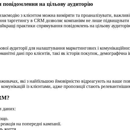
 повідомлення на цільову аудиторію
 взаємодію з клієнтом можна виміряти та проаналізувати, важлив
я таргетингу в CRM дозволяє компаніям не лише підвищувати лоя
найкращі практики спрямування повідомлень на цільову аудиторі
ової аудиторії для налаштування маркетингових і комунікаційних
нітні дані про клієнтів, такі як історія покупок, демографічна
поживачах, які з найбільшою ймовірністю відреагують на ваше по
 комунікацій із клієнтами, адже пропозиції стають релевантніш
CRM?
и даних:
тощо.
 реакція на попередні кампанії.
ль життя.