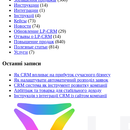
Инструкции
(14)
Интеграции
(1)
Інструкції
(4)
Кейсы
(73)
Новости
(74)
Обновление LP-CRM
(29)
Отзывы о LP-CRM
(14)
Повышение продаж
(840)
Полезные статьи
(814)
Услуги
(7)
Останні записи
Як CRM впливає на прибуток сучасного бізнесу
Як налаштувати автоматичний розподіл заявок
CRM система як інструмент розвитку компанії
Арбітраж та товарка для стабільного доходу
Інструкція з інтеграції CRM із сайтом компанії