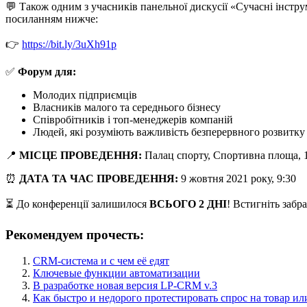
💬 Також одним з учасників панельної дискусії «Сучасні інст
посиланням нижче:
👉
https://bit.ly/3uXh91p
✅
Форум для:
Молодих підприємців
Власників малого та середнього бізнесу
Співробітників і топ-менеджерів компаній
Людей, які розуміють важливість безперервного розвитку
📍
МІСЦЕ ПРОВЕДЕННЯ:
Палац спорту, Спортивна площа, 1
⏰
ДАТА ТА ЧАС ПРОВЕДЕННЯ:
9 жовтня 2021 року, 9:30
⏳ До конференції залишилося
ВСЬОГО 2 ДНІ
! Встигніть забр
Рекомендуем прочесть:
CRM-система и с чем её едят
Ключевые функции автоматизации
В разработке новая версия LP-CRM v.3
Как быстро и недорого протестировать спрос на товар ил