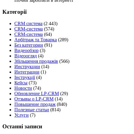
Почни заробляти в інтернеті
Категорії
CRM система
(2 443)
CRM-система
(574)
CRM-система
(64)
Арбітраж та Товарка
(289)
Без категории
(91)
Видеообзор
(3)
Відеоогляд
(4)
Збільшення продажів
(566)
Инструкции
(14)
Интеграции
(1)
Інструкції
(4)
Кейсы
(73)
Новости
(74)
Обновление LP-CRM
(29)
Отзывы о LP-CRM
(14)
Повышение продаж
(840)
Полезные статьи
(814)
Услуги
(7)
Останні записи