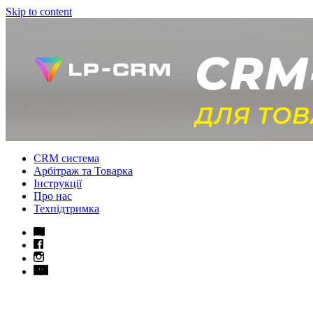
Skip to content
CRM система
Арбітраж та Товарка
Інструкції
Про нас
Техпідтримка