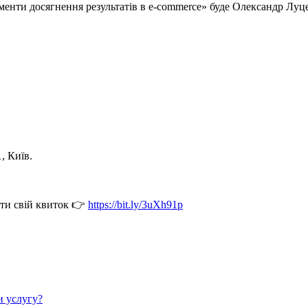
рументи досягнення результатів в e-commerce» буде Олександр Л
, Київ.
ати свій квиток 👉
https://bit.ly/3uXh91p
и услугу?