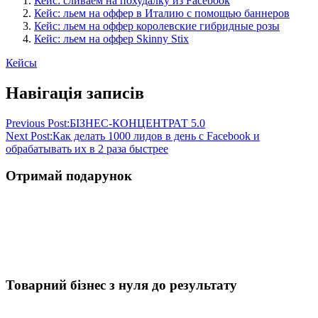
Кейс: сливаем на похудалку из Facebook
Кейс: льем на оффер в Италию с помощью баннеров
Кейс: льем на оффер королевские гибридные розы
Кейс: льем на оффер Skinny Stix
Кейсы
Навігація записів
Previous Post:
БІЗНЕС-КОНЦЕНТРАТ 5.0
Next Post:
Как делать 1000 лидов в день с Facebook и
обрабатывать их в 2 раза быстрее
Отримай подарунок
Товарний бізнес з нуля до результату