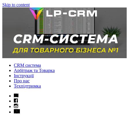
Skip to content
CRM система
Арбітраж та Товарка
Інструкції
Про нас
Техпідтримка