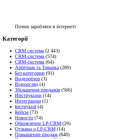
Почни заробляти в інтернеті
Категорії
CRM система
(2 443)
CRM-система
(574)
CRM-система
(64)
Арбітраж та Товарка
(289)
Без категории
(91)
Видеообзор
(3)
Відеоогляд
(4)
Збільшення продажів
(566)
Инструкции
(14)
Интеграции
(1)
Інструкції
(4)
Кейсы
(73)
Новости
(74)
Обновление LP-CRM
(29)
Отзывы о LP-CRM
(14)
Повышение продаж
(840)