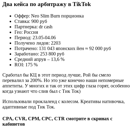
Два кейса по арбитражу в TikTok
Оффер: Neo Slim Burn порционка
Ставка: 900 руб
Партнерка: dr cash
Гео: Россия
Период: 23.05-04.06
Получено лидов: 2203
Потрачено: 131 043 японских йен ≈ 92 000 руб
Заработано: 253 800 руб
Средний апрув – 13,6 %
ROI: 175 %
Сработал бы КЦ в этот период лучше, Рой бы смело
перевалил за 200%. Но это уже конечно наши непомерные
аппетиты. У многих и так от этих цифр глаза горят, особенно
когда узнают что слив был с Тик Ток)
Использовали проклаленд с колесом. Креативы нативочка,
адаптивные под Тик Ток.
CPA, СVR, СPM, CPC, CTR смотрите в скринах с
кабинетов