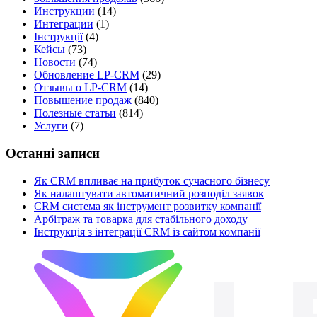
Инструкции
(14)
Интеграции
(1)
Інструкції
(4)
Кейсы
(73)
Новости
(74)
Обновление LP-CRM
(29)
Отзывы о LP-CRM
(14)
Повышение продаж
(840)
Полезные статьи
(814)
Услуги
(7)
Останні записи
Як CRM впливає на прибуток сучасного бізнесу
Як налаштувати автоматичний розподіл заявок
CRM система як інструмент розвитку компанії
Арбітраж та товарка для стабільного доходу
Інструкція з інтеграції CRM із сайтом компанії