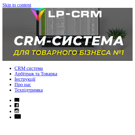
Skip to content
CRM система
Арбітраж та Товарка
Інструкції
Про нас
Техпідтримка