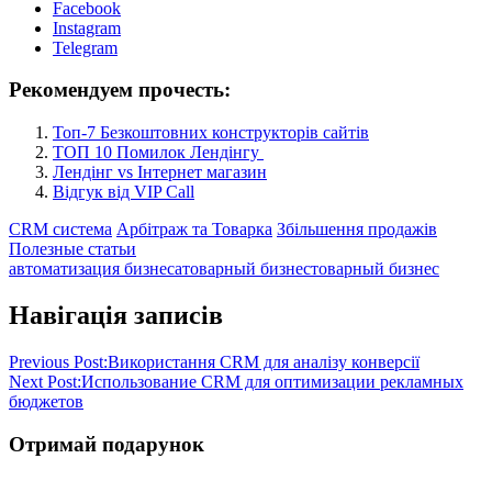
Facebook
Instagram
Telegram
Рекомендуем прочесть:
Топ-7 Безкоштовних конструкторів сайтів
ТОП 10 Помилок Лендінгу
Лендінг vs Інтернет магазин
Відгук від VIP Call
CRM система
Арбітраж та Товарка
Збільшення продажів
Полезные статьи
автоматизация бизнеса
товарный бизнес
товарный бизнес
Навігація записів
Previous Post:
Використання CRM для аналізу конверсії
Next Post:
Использование CRM для оптимизации рекламных
бюджетов
Отримай подарунок