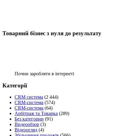
Товарний бізнес з нуля до результату
Почни заробляти в інтернеті
Категорії
CRM система
(2 444)
CRM-система
(574)
CRM-система
(64)
Арбітраж та Товарка
(289)
Без категории
(91)
Видеообзор
(3)
Відеоогляд
(4)
Збільшення продажів
(566)