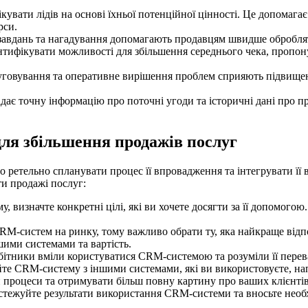
увати лідів на основі їхньої потенційної цінності. Це допомагає
рси.
авдань та нагадування допомагають продавцям швидше обробляти
тифікувати можливості для збільшення середнього чека, пропону
говування та оперативне вирішення проблем сприяють підвищен
є точну інформацію про поточні угоди та історичні дані про пр
ля збільшення продажів послуг
тельно спланувати процес її впровадження та інтегрувати її в і
и продажі послуг:
визначте конкретні цілі, які ви хочете досягти за її допомогою.
CRM-систем на ринку, тому важливо обрати ту, яка найкраще відп
шими системами та вартість.
ітники вміли користуватися CRM-системою та розуміли її переваг
те CRM-систему з іншими системами, які ви використовуєте, на
 процеси та отримувати більш повну картину про ваших клієнтів
стежуйте результати використання CRM-системи та вносьте необхі