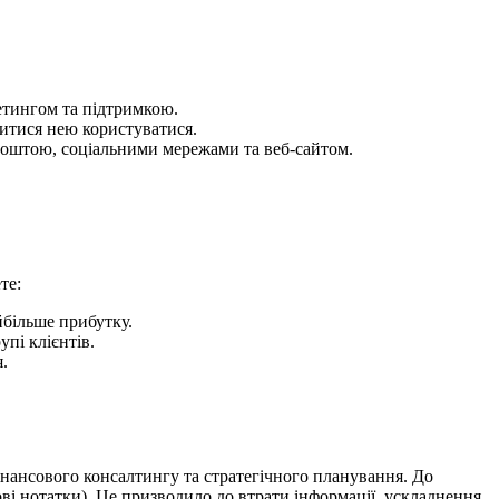
етингом та підтримкою.
итися нею користуватися.
поштою, соціальними мережами та веб-сайтом.
те:
йбільше прибутку.
пі клієнтів.
.
нансового консалтингу та стратегічного планування. До
ві нотатки). Це призводило до втрати інформації, ускладнення