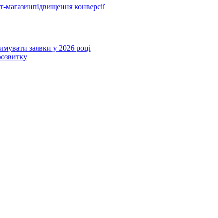
ет-магазин
підвищення конверсії
римувати заявки у 2026 році
розвитку