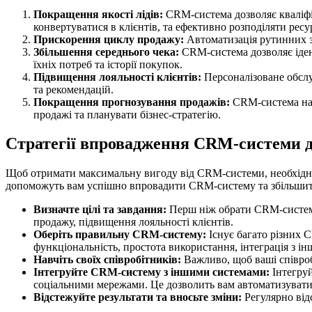
Покращення якості лідів:
CRM-система дозволяє кваліфік
конвертуватися в клієнтів, та ефективно розподіляти ресу
Прискорення циклу продажу:
Автоматизація рутинних з
Збільшення середнього чека:
CRM-система дозволяє іден
їхніх потреб та історії покупок.
Підвищення лояльності клієнтів:
Персоналізоване обслу
та рекомендацій.
Покращення прогнозування продажів:
CRM-система нада
продажі та планувати бізнес-стратегію.
Стратегії впровадження CRM-системи д
Щоб отримати максимальну вигоду від CRM-системи, необхідно ре
допоможуть вам успішно впровадити CRM-систему та збільшит
Визначте цілі та завдання:
Перш ніж обрати CRM-систему, 
продажу, підвищення лояльності клієнтів.
Оберіть правильну CRM-систему:
Існує багато різних 
функціональність, простота використання, інтеграція з ін
Навчіть своїх співробітників:
Важливо, щоб ваші співроб
Інтегруйте CRM-систему з іншими системами:
Інтегруй
соціальними мережами. Це дозволить вам автоматизувати
Відстежуйте результати та вносьте зміни:
Регулярно від