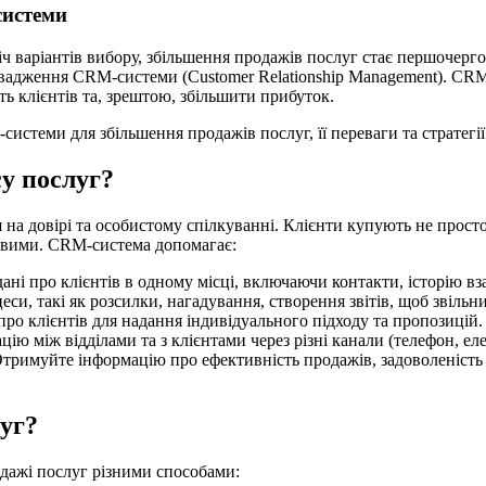
системи
ч варіантів вибору, збільшення продажів послуг стає першочерго
овадження CRM-системи (Customer Relationship Management). CRM
ь клієнтів та, зрештою, збільшити прибуток.
истеми для збільшення продажів послуг, її переваги та стратегі
у послуг?
я на довірі та особистому спілкуванні. Клієнти купують не прост
ивими. CRM-система допомагає:
ані про клієнтів в одному місці, включаючи контакти, історію вз
и, такі як розсилки, нагадування, створення звітів, щоб звільн
ро клієнтів для надання індивідуального підходу та пропозицій.
ію між відділами та з клієнтами через різні канали (телефон, ел
тримуйте інформацію про ефективність продажів, задоволеність к
уг?
ажі послуг різними способами: