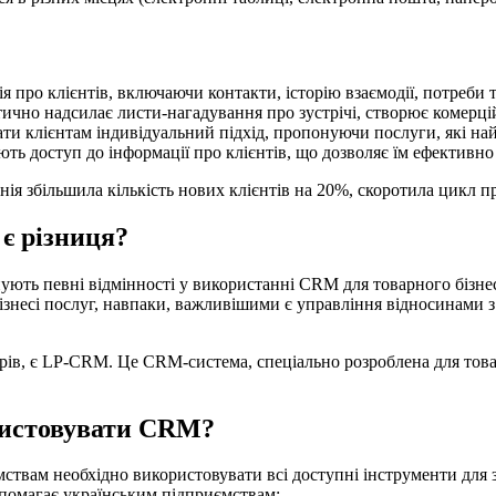
 про клієнтів, включаючи контакти, історію взаємодії, потреби т
но надсилає листи-нагадування про зустрічі, створює комерційн
и клієнтам індивідуальний підхід, пропонуючи послуги, які най
ють доступ до інформації про клієнтів, що дозволяє їм ефективно
я збільшила кількість нових клієнтів на 20%, скоротила цикл п
 є різниця?
ують певні відмінності у використанні CRM для товарного бізнесу
ізнесі послуг, навпаки, важливішими є управління відносинами з
ів, є LP-CRM. Це CRM-система, спеціально розроблена для товар
ристовувати CRM?
ствам необхідно використовувати всі доступні інструменти для 
опомагає українським підприємствам: