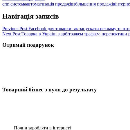
crm система
автоматизація продажів
збільшення продажів
інтерн
Навігація записів
Previous Post:
Facebook для товарки: як запускати рекламу та от
Next Post:
Товарка в Україні з арбітражем трафіку: перспективи 
Отримай подарунок
Товарний бізнес з нуля до результату
Почни заробляти в інтернеті