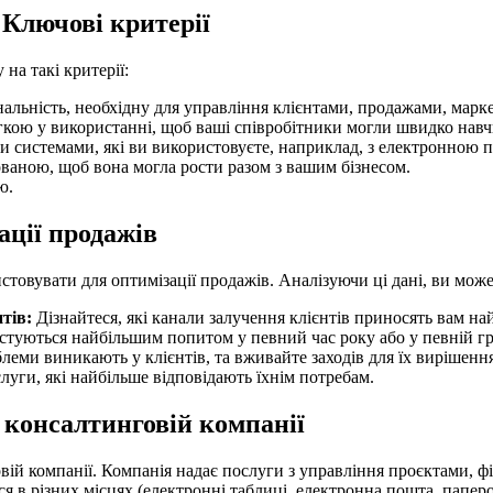
 Ключові критерії
на такі критерії:
ьність, необхідну для управління клієнтами, продажами, марк
ою у використанні, щоб ваші співробітники могли швидко навч
 системами, які ви використовуєте, наприклад, з електронною 
аною, щоб вона могла рости разом з вашим бізнесом.
ю.
ації продажів
товувати для оптимізації продажів. Аналізуючи ці дані, ви може
тів:
Дізнайтеся, які канали залучення клієнтів приносять вам на
стуються найбільшим попитом у певний час року або у певній гру
блеми виникають у клієнтів, та вживайте заходів для їх вирішення
луги, які найбільше відповідають їхнім потребам.
консалтинговій компанії
й компанії. Компанія надає послуги з управління проєктами, фі
 в різних місцях (електронні таблиці, електронна пошта, паперо