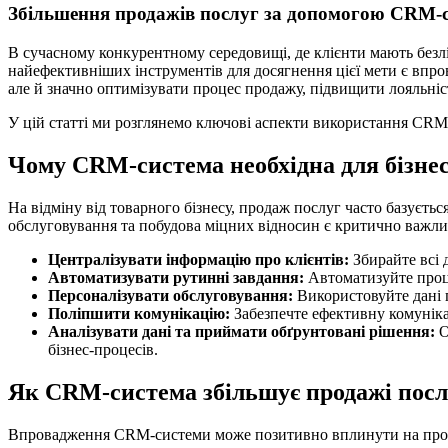
Збільшення продажів послуг за допомогою CRM-
В сучасному конкурентному середовищі, де клієнти мають безлі
найефективніших інструментів для досягнення цієї мети є впр
але й значно оптимізувати процес продажу, підвищити лояльніст
У цій статті ми розглянемо ключові аспекти використання CRM-с
Чому CRM-система необхідна для бізнес
На відміну від товарного бізнесу, продаж послуг часто базуєтьс
обслуговування та побудова міцних відносин є критично важл
Централізувати інформацію про клієнтів:
Збирайте всі д
Автоматизувати рутинні завдання:
Автоматизуйте процес
Персоналізувати обслуговування:
Використовуйте дані п
Поліпшити комунікацію:
Забезпечте ефективну комунікац
Аналізувати дані та приймати обґрунтовані рішення:
О
бізнес-процесів.
Як CRM-система збільшує продажі посл
Впровадження CRM-системи може позитивно вплинути на прод