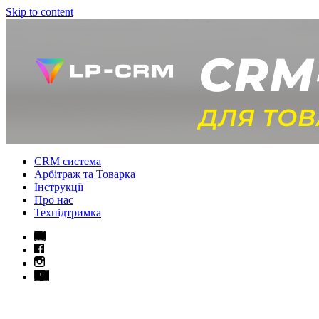
Skip to content
CRM система
Арбітраж та Товарка
Інструкції
Про нас
Техпідтримка