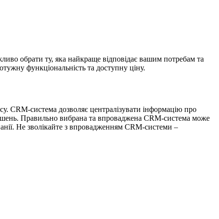
ливо обрати ту, яка найкраще відповідає вашим потребам та
потужну функціональність та доступну ціну.
у. CRM-система дозволяє централізувати інформацію про
х рішень. Правильно вибрана та впроваджена CRM-система може
панії. Не зволікайте з впровадженням CRM-системи –