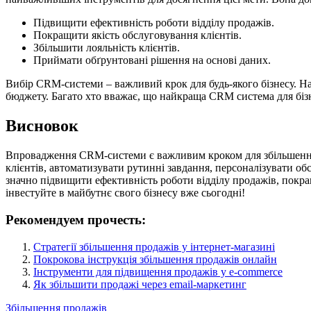
Підвищити ефективність роботи відділу продажів.
Покращити якість обслуговування клієнтів.
Збільшити лояльність клієнтів.
Приймати обґрунтовані рішення на основі даних.
Вибір CRM-системи – важливий крок для будь-якого бізнесу. На
бюджету. Багато хто вважає, що найкраща CRM система для бізне
Висновок
Впровадження CRM-системи є важливим кроком для збільшення
клієнтів, автоматизувати рутинні завдання, персоналізувати 
значно підвищити ефективність роботи відділу продажів, покра
інвестуйте в майбутнє свого бізнесу вже сьогодні!
Рекомендуем прочесть:
Стратегії збільшення продажів у інтернет-магазині
Покрокова інструкція збільшення продажів онлайн
Інструменти для підвищення продажів у e-commerce
Як збільшити продажі через email-маркетинг
Збільшення продажів