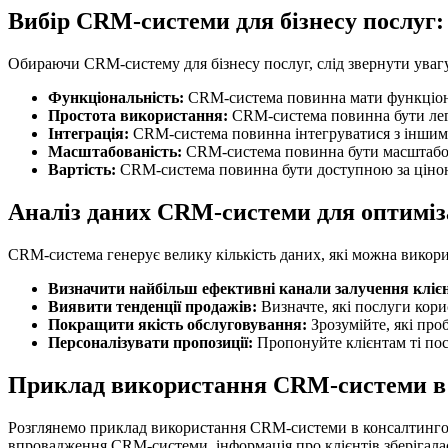
Вибір CRM-системи для бізнесу послуг:
Обираючи CRM-систему для бізнесу послуг, слід звернути увагу 
Функціональність:
CRM-система повинна мати функціонал
Простота використання:
CRM-система повинна бути легк
Інтеграція:
CRM-система повинна інтегруватися з іншими
Масштабованість:
CRM-система повинна бути масштабов
Вартість:
CRM-система повинна бути доступною за ціно
Аналіз даних CRM-системи для оптиміз
CRM-система генерує велику кількість даних, які можна викорис
Визначити найбільш ефективні канали залучення клієн
Виявити тенденції продажів:
Визначте, які послуги кори
Покращити якість обслуговування:
Зрозумійте, які про
Персоналізувати пропозиції:
Пропонуйте клієнтам ті пос
Приклад використання CRM-системи в 
Розглянемо приклад використання CRM-системи в консалтингові
впровадження CRM-системи, інформація про клієнтів зберігалася