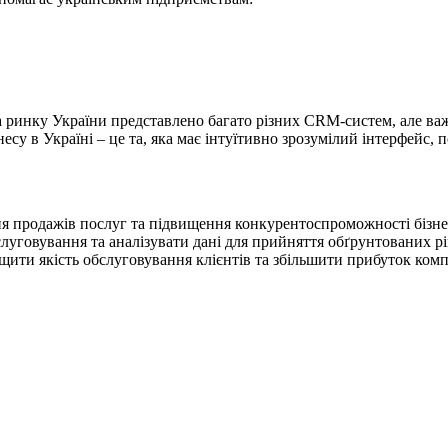
 ринку України представлено багато різних CRM-систем, але важ
су в Україні – це та, яка має інтуїтивно зрозумілий інтерфейс, 
 продажів послуг та підвищення конкурентоспроможності бізнес
обслуговування та аналізувати дані для прийняття обґрунтовани
щити якість обслуговування клієнтів та збільшити прибуток ком