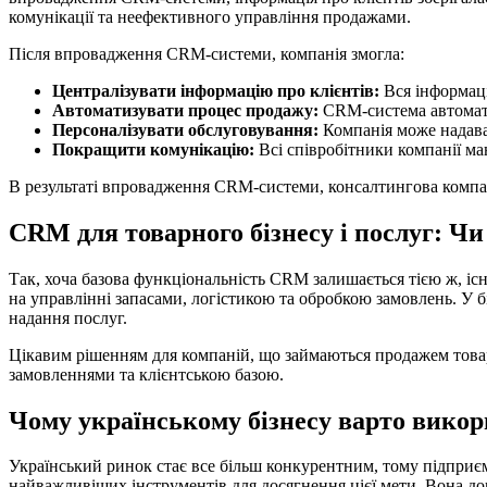
комунікації та неефективного управління продажами.
Після впровадження CRM-системи, компанія змогла:
Централізувати інформацію про клієнтів:
Вся інформація
Автоматизувати процес продажу:
CRM-система автоматич
Персоналізувати обслуговування:
Компанія може надават
Покращити комунікацію:
Всі співробітники компанії ма
В результаті впровадження CRM-системи, консалтингова компані
CRM для товарного бізнесу і послуг: Чи
Так, хоча базова функціональність CRM залишається тією ж, існ
на управлінні запасами, логістикою та обробкою замовлень. У б
надання послуг.
Цікавим рішенням для компаній, що займаються продажем товар
замовленнями та клієнтською базою.
Чому українському бізнесу варто вико
Український ринок стає все більш конкурентним, тому підприєм
найважливіших інструментів для досягнення цієї мети. Вона д