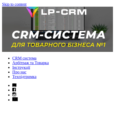
Skip to content
CRM система
Арбітраж та Товарка
Інструкції
Про нас
Техпідтримка