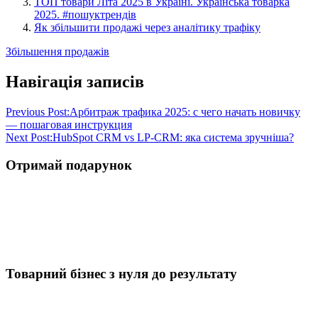
ТОП товари Літа 2025 в Україні. Українська товарка
2025. #пошуктрендів
Як збільшити продажі через аналітику трафіку
Збільшення продажів
Навігація записів
Previous Post:
Арбитраж трафика 2025: с чего начать новичку
— пошаговая инструкция
Next Post:
HubSpot CRM vs LP-CRM: яка система зручніша?
Отримай подарунок
Товарний бізнес з нуля до результату