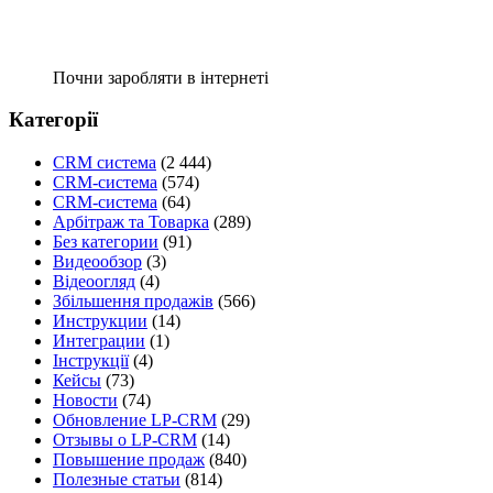
Почни заробляти в інтернеті
Категорії
CRM система
(2 444)
CRM-система
(574)
CRM-система
(64)
Арбітраж та Товарка
(289)
Без категории
(91)
Видеообзор
(3)
Відеоогляд
(4)
Збільшення продажів
(566)
Инструкции
(14)
Интеграции
(1)
Інструкції
(4)
Кейсы
(73)
Новости
(74)
Обновление LP-CRM
(29)
Отзывы о LP-CRM
(14)
Повышение продаж
(840)
Полезные статьи
(814)