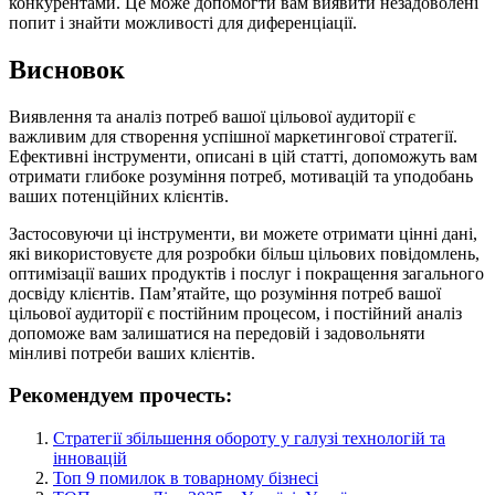
конкурентами. Це може допомогти вам виявити незадоволені
попит і знайти можливості для диференціації.
Висновок
Виявлення та аналіз потреб вашої цільової аудиторії є
важливим для створення успішної маркетингової стратегії.
Ефективні інструменти, описані в цій статті, допоможуть вам
отримати глибоке розуміння потреб, мотивацій та уподобань
ваших потенційних клієнтів.
Застосовуючи ці інструменти, ви можете отримати цінні дані,
які використовуєте для розробки більш цільових повідомлень,
оптимізації ваших продуктів і послуг і покращення загального
досвіду клієнтів. Пам’ятайте, що розуміння потреб вашої
цільової аудиторії є постійним процесом, і постійний аналіз
допоможе вам залишатися на передовій і задовольняти
мінливі потреби ваших клієнтів.
Рекомендуем прочесть:
Стратегії збільшення обороту у галузі технологій та
інновацій
Топ 9 помилок в товарному бізнесі