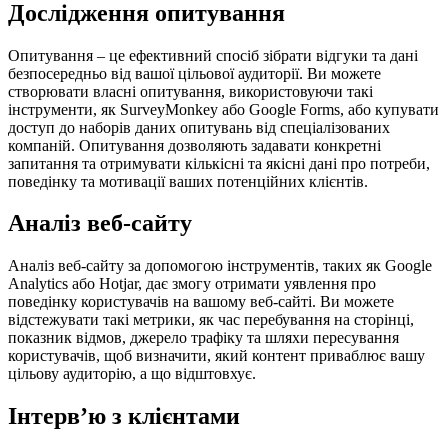
Дослідження опитування
Опитування – це ефективний спосіб зібрати відгуки та дані
безпосередньо від вашої цільової аудиторії. Ви можете
створювати власні опитування, використовуючи такі
інструменти, як SurveyMonkey або Google Forms, або купувати
доступ до наборів даних опитувань від спеціалізованих
компаній. Опитування дозволяють задавати конкретні
запитання та отримувати кількісні та якісні дані про потреби,
поведінку та мотивації ваших потенційних клієнтів.
Аналіз веб-сайту
Аналіз веб-сайту за допомогою інструментів, таких як Google
Analytics або Hotjar, дає змогу отримати уявлення про
поведінку користувачів на вашому веб-сайті. Ви можете
відстежувати такі метрики, як час перебування на сторінці,
показник відмов, джерело трафіку та шляхи пересування
користувачів, щоб визначити, який контент приваблює вашу
цільову аудиторію, а що відштовхує.
Інтерв’ю з клієнтами