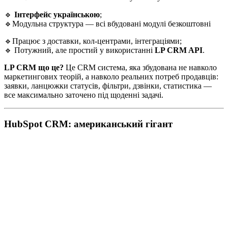
🔹
Інтерфейс українською
;
🔹Модульна структура — всі вбудовані модулі безкоштовні
🔹Працює з доставки, кол-центрами, інтеграціями;
🔹 Потужний, але простий у використанні
LP CRM API
.
LP CRM що це?
Це CRM система, яка збудована не навколо
маркетингових теорій, а навколо реальних потреб продавців:
заявки, ланцюжки статусів, фільтри, дзвінки, статистика —
все максимально заточено під щоденні задачі.
HubSpot CRM: американський гігант