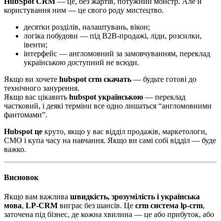
HubSpot CRM
— це, без жартів, потужний монстр. Але й
користування ним — це свого роду мистецтво.
десятки розділів, налаштувань, вікон;
логіка побудови — під B2B-продажі, ліди, розсилки,
івенти;
інтерфейс — англомовний за замовчуванням, переклад
українською доступний не всюди.
Якщо ви хочете
hubspot crm скачать
— будьте готові до
технічного занурення.
Якщо вас цікавить
hubspot українською
— переклад
частковий, і деякі терміни все одно лишаться “англомовними
фантомами”.
Hubspot це
круто, якщо у вас відділ продажів, маркетологи,
CMO і купа часу на навчання. Якщо ви самі собі відділ — буде
важко.
Висновок
Якщо вам важлива
швидкість, зрозумілість і українська
мова
,
LP-CRM
виграє без шансів. Це
crm система lp-crm
,
заточена під бізнес, де кожна хвилина — це або прибуток, або