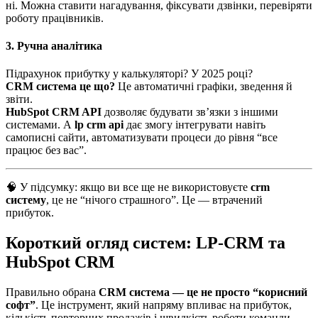
ні. Можна ставити нагадування, фіксувати дзвінки, перевіряти
роботу працівників.
3. Ручна аналітика
Підрахунок прибутку у калькуляторі? У 2025 році?
CRM система це що?
Це автоматичні графіки, зведення й
звіти.
HubSpot CRM API
дозволяє будувати зв’язки з іншими
системами. А
lp crm api
дає змогу інтегрувати навіть
самописні сайти, автоматизувати процеси до рівня “все
працює без вас”.
🧠 У підсумку: якщо ви все ще не використовуєте
crm
систему
, це не “нічого страшного”. Це — втрачений
прибуток.
Короткий огляд систем: LP-CRM та
HubSpot CRM
Правильно обрана
CRM система — це не просто “корисний
софт”
. Це інструмент, який напряму впливає на прибуток,
кількість повторних продажів і швидкість роботи команди.