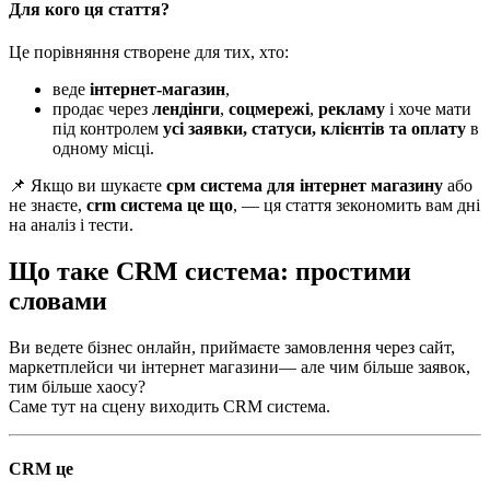
Для кого ця стаття?
Це порівняння створене для тих, хто:
веде
інтернет-магазин
,
продає через
лендінги
,
соцмережі
,
рекламу
і хоче мати
під контролем
усі заявки, статуси, клієнтів та оплату
в
одному місці.
📌 Якщо ви шукаєте
срм система для інтернет магазину
або
не знаєте,
crm система це що
, — ця стаття зекономить вам дні
на аналіз і тести.
Що таке CRM система: простими
словами
Ви ведете бізнес онлайн, приймаєте замовлення через сайт,
маркетплейси чи інтернет магазини— але чим більше заявок,
тим більше хаосу?
Саме тут на сцену виходить CRM система.
CRM це