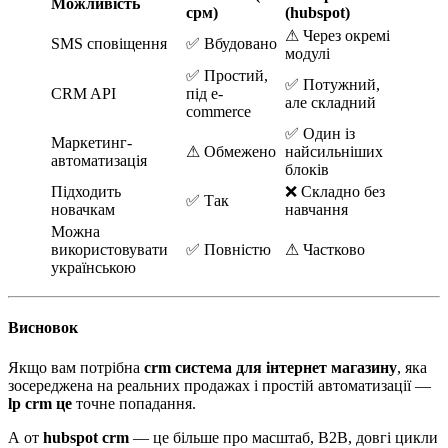
Можливість
срм)
(hubspot)
⚠ Через окремі
SMS сповіщення
✅ Вбудовано
модулі
✅ Простий,
✅ Потужний,
CRM API
під e-
але складний
commerce
✅ Один із
Маркетинг-
⚠ Обмежено
найсильніших
автоматизація
блоків
Підходить
❌ Складно без
✅ Так
новачкам
навчання
Можна
використовувати
✅ Повністю
⚠ Частково
українською
Висновок
Якщо вам потрібна
crm система для інтернет магазину
, яка
зосереджена на реальних продажах і простій автоматизації —
lp crm це
точне попадання.
А от
hubspot crm
— це більше про масштаб, B2B, довгі цикли