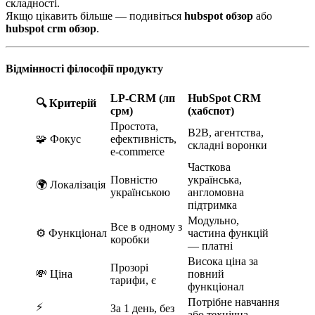
складності.
Якщо цікавить більше — подивіться
hubspot обзор
або
hubspot crm обзор
.
Відмінності філософії продукту
LP-CRM (лп
HubSpot CRM
🔍 Критерій
срм)
(хабспот)
Простота,
B2B, агентства,
🧩 Фокус
ефективність,
складні воронки
e-commerce
Часткова
Повністю
українська,
🌍 Локалізація
українською
англомовна
підтримка
Модульно,
Все в одному з
⚙️ Функціонал
частина функцій
коробки
— платні
Висока ціна за
Прозорі
💸 Ціна
повний
тарифи, є
функціонал
Потрібне навчання
⚡
За 1 день, без
або технічна