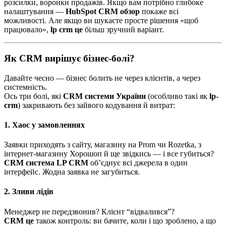
розсилки, воронки продажів. Якщо вам потрібно глибоке
налаштування —
HubSpot CRM обзор
покаже всі
можливості. Але якщо ви шукаєте просте рішення «щоб
працювало»,
lp crm це
більш зручний варіант.
Як CRM вирішує бізнес-болі?
Давайте чесно — бізнес болить не через клієнтів, а через
системність.
Ось три болі, які
CRM системи України
(особливо такі як
lp-
crm
) закривають без зайвого кодування й витрат:
1. Хаос у замовленнях
Заявки приходять з сайту, магазину на Prom чи Rozetka, з
інтернет-магазину Хорошоп й ще звідкись — і все губиться?
CRM система LP CRM
об’єднує всі джерела в один
інтерфейс. Жодна заявка не загубиться.
2. Зливи лідів
Менеджер не передзвонив? Клієнт “відвалився”?
CRM це
також контроль: ви бачите, коли і що зроблено, а що