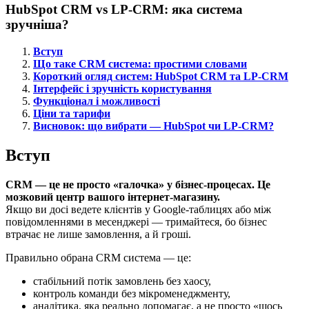
HubSpot CRM vs LP-CRM: яка система
зручніша?
Вступ
Що таке CRM система: простими словами
Короткий огляд систем: HubSpot CRM та LP-CRM
Інтерфейс і зручність користування
Функціонал і можливості
Ціни та тарифи
Висновок: що вибрати — HubSpot чи LP-CRM?
Вступ
CRM — це не просто «галочка» у бізнес-процесах. Це
мозковий центр вашого інтернет-магазину.
Якщо ви досі ведете клієнтів у Google-таблицях або між
повідомленнями в месенджері — тримайтеся, бо бізнес
втрачає не лише замовлення, а й гроші.
Правильно обрана CRM система — це:
стабільний потік замовлень без хаосу,
контроль команди без мікроменеджменту,
аналітика, яка реально допомагає, а не просто «щось