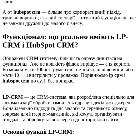
злив.
А от
hubspot crm
— більше про корпоративний підхід,
тривалі воронки, складні сценарії. Потужний функціонал, але
не завжди дружній до малого бізнесу.
Функціонал: що реально вміють LP-
CRM і HubSpot CRM?
Обираючи
CRM систему
, більшість одразу дивиться на
функціонал. Але не кількість фішок вирішує — а їх користь.
Бо можна мати 100 інструментів і не знати, навіщо вони, або
мати 10 — і вистрілити у продажах. Порівнюємо
lp срм
і
hubspot crm
по суті, без прикрас.
LP-CRM
— це CRM-система, яка розроблена спеціально для
автоматизації обробки замовлень одразу з декількох джерел.
Вона ідеально підходить для малого та середнього бізнесу,
зокрема для інтернет-магазинів, які хочуть організувати
продажі та обробку заявок через односторінкові сайти.
Основні функції LP-CRM: