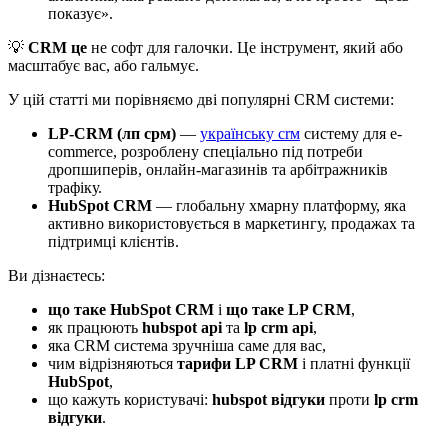
показує».
💡
CRM це
не софт для галочки. Це інструмент, який або
масштабує вас, або гальмує.
У цій статті ми порівняємо дві популярні CRM системи:
LP-CRM (лп срм)
—
українську crм
систему для e-
commerce, розроблену спеціально під потреби
дропшиперів, онлайн-магазинів та арбітражників
трафіку.
HubSpot CRM
— глобальну хмарну платформу, яка
активно використовується в маркетингу, продажах та
підтримці клієнтів.
Ви дізнаєтесь:
що таке HubSpot CRM
і
що таке LP CRM
,
як працюють
hubspot api
та
lp crm api
,
яка CRM система зручніша саме для вас,
чим відрізняються
тарифи LP CRM
і платні функції
HubSpot
,
що кажуть користувачі:
hubspot відгуки
проти
lp crm
відгуки
.