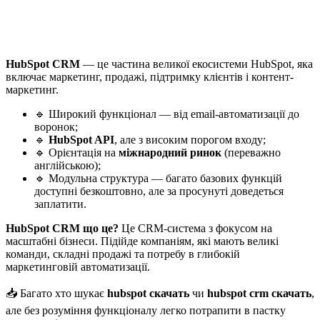
HubSpot CRM
— це частина великої екосистеми HubSpot, яка
включає маркетинг, продажі, підтримку клієнтів і контент-
маркетинг.
🔹 Широкий функціонал — від email-автоматизації до
воронок;
🔹
HubSpot API
, але з високим порогом входу;
🔹 Орієнтація на
міжнародний ринок
(переважно
англійською);
🔹 Модульна структура — багато базових функцій
доступні безкоштовно, але за просунуті доведеться
заплатити.
HubSpot CRM що це?
Це CRM-система з фокусом на
масштабні бізнеси. Підійде компаніям, які мають великі
команди, складні продажі та потребу в глибокій
маркетинговій автоматизації.
📥 Багато хто шукає
hubspot скачать
чи
hubspot crm скачать
,
але без розуміння функціоналу легко потрапити в пастку