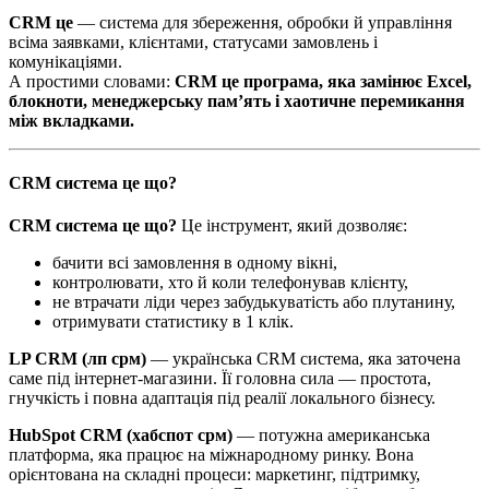
CRM це
— система для збереження, обробки й управління
всіма заявками, клієнтами, статусами замовлень і
комунікаціями.
А простими словами:
CRM це програма, яка замінює Excel,
блокноти, менеджерську пам’ять і хаотичне перемикання
між вкладками.
CRM система це що?
CRM система це що?
Це інструмент, який дозволяє:
бачити всі замовлення в одному вікні,
контролювати, хто й коли телефонував клієнту,
не втрачати ліди через забудькуватість або плутанину,
отримувати статистику в 1 клік.
LP CRM (лп срм)
— українська CRM система, яка заточена
саме під інтернет-магазини. Її головна сила — простота,
гнучкість і повна адаптація під реалії локального бізнесу.
HubSpot CRM (хабспот срм)
— потужна американська
платформа, яка працює на міжнародному ринку. Вона
орієнтована на складні процеси: маркетинг, підтримку,