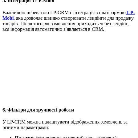
5. Інтеграція з LP-Mobi
Важливою перевагою LP-CRM є інтеграція з платформою
LP-
Mobi
, яка дозволяє швидко створювати лендінги для продажу
товарів. Після того, як замовлення приходить через лендінг,
вся інформація автоматично з’являється в CRM.
6. Фільтри для зручності роботи
У LP-CRM можна налаштувати відображення замовлень за
різними параметрами:
По датах
(замовлення за певний день, тиждень);