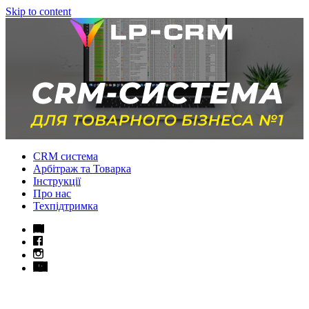
Skip to content
CRM система
Арбітраж та Товарка
Інструкції
Про нас
Техпідтримка