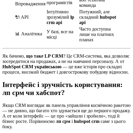
програмістів
Впровадження
команда
Інтуїтивно
Потужний, але
🔌 API
зрозумілий
lp
складний
hubspot
crm api
api
Часто доступна
У базі, все на
📊 Аналітика
лише на платних
місці
планах
Як бачимо,
що таке LP CRM
? Це CRM-система, яка дозволяє
зосередитися на продажах, а не на навчанні персоналу. А от
HubSpot CRM українською
— це вже історія про складні
процеси, високий бюджет і довгострокову побудову відносин.
Інтерфейс і зручність користування:
лп срм чи хабспот?
Якщо CRM виглядає як панель управління космічною ракетою
— не дивно, що багато хто здувається ще до першого продажу.
А от коли інтерфейс — це про «зайшли і зробили», тоді й
бізнес росте. Порівнюємо
лп срм
і
hubspot crm
саме з цього
боку.