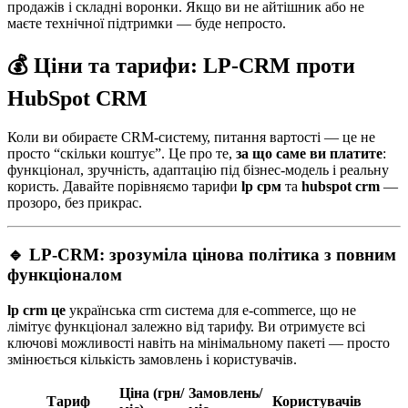
продажів і складні воронки. Якщо ви не айтішник або не
маєте технічної підтримки — буде непросто.
💰 Ціни та тарифи: LP-CRM проти
HubSpot CRM
Коли ви обираєте CRM-систему, питання вартості — це не
просто “скільки коштує”. Це про те,
за що саме ви платите
:
функціонал, зручність, адаптацію під бізнес-модель і реальну
користь. Давайте порівняємо тарифи
lp срм
та
hubspot crm
—
прозоро, без прикрас.
🔹 LP-CRM: зрозуміла цінова політика з повним
функціоналом
lp crm це
українська crm система для e-commerce, що не
лімітує функціонал залежно від тарифу. Ви отримуєте всі
ключові можливості навіть на мінімальному пакеті — просто
змінюється кількість замовлень і користувачів.
Ціна (грн/
Замовлень/
Тариф
Користувачів