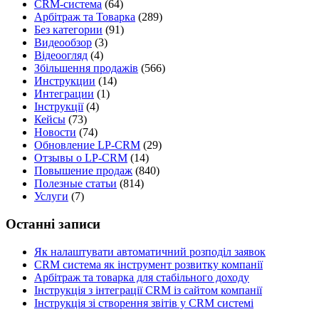
CRM-система
(64)
Арбітраж та Товарка
(289)
Без категории
(91)
Видеообзор
(3)
Відеоогляд
(4)
Збільшення продажів
(566)
Инструкции
(14)
Интеграции
(1)
Інструкції
(4)
Кейсы
(73)
Новости
(74)
Обновление LP-CRM
(29)
Отзывы о LP-CRM
(14)
Повышение продаж
(840)
Полезные статьи
(814)
Услуги
(7)
Останні записи
Як налаштувати автоматичний розподіл заявок
CRM система як інструмент розвитку компанії
Арбітраж та товарка для стабільного доходу
Інструкція з інтеграції CRM із сайтом компанії
Інструкція зі створення звітів у CRM системі