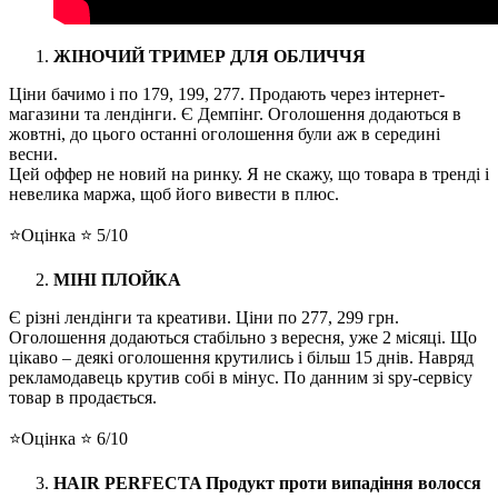
ЖІНОЧИЙ ТРИМЕР ДЛЯ ОБЛИЧЧЯ
Ціни бачимо і по 179, 199, 277. Продають через інтернет-
магазини та лендінги. Є Демпінг. Оголошення додаються в
жовтні, до цього останні оголошення були аж в середині
весни.
Цей оффер не новий на ринку. Я не скажу, що товара в тренді і
невелика маржа, щоб його вивести в плюс.
⭐️Оцінка ⭐️ 5/10
МІНІ ПЛОЙКА
Є різні лендінги та креативи. Ціни по 277, 299 грн.
Оголошення додаються стабільно з вересня, уже 2 місяці. Що
цікаво – деякі оголошення крутились і більш 15 днів. Навряд
рекламодавець крутив собі в мінус. По данним зі spy-сервісу
товар в продається.
⭐️Оцінка ⭐️ 6/10
HAIR PERFECTA Продукт проти випадіння волосся