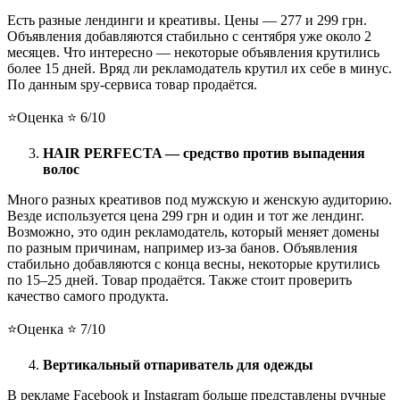
Есть разные лендинги и креативы. Цены — 277 и 299 грн.
Объявления добавляются стабильно с сентября уже около 2
месяцев. Что интересно — некоторые объявления крутились
более 15 дней. Вряд ли рекламодатель крутил их себе в минус.
По данным spy-сервиса товар продаётся.
⭐️Оценка ⭐️ 6/10
HAIR PERFECTA — средство против выпадения
волос
Много разных креативов под мужскую и женскую аудиторию.
Везде используется цена 299 грн и один и тот же лендинг.
Возможно, это один рекламодатель, который меняет домены
по разным причинам, например из-за банов. Объявления
стабильно добавляются с конца весны, некоторые крутились
по 15–25 дней. Товар продаётся. Также стоит проверить
качество самого продукта.
⭐️Оценка ⭐️ 7/10
Вертикальный отпариватель для одежды
В рекламе Facebook и Instagram больше представлены ручные