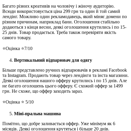
Багато різних креативів на чоловічу і жіночу аудиторію.
Всюди використовується ціна 299 грн та один й той самий
лендінг. Можливо один рекламодавець, який міняє домени по
різним причинам, наприклад бани. Оголошення стабільно
додаються з кінця весни, деякі оголошення крутились і по 15-
25 днів. Товар продається. Треба також перевіряти якість
самого товару.
⭐️Оцінка ⭐️7/10
Вертикальний відпарювач для одягу
Більше представлено ручних відпарювачів в рекламі Facebook
та Instagram. Продають товар через лендінги та інста магазини.
Деякі оголошення нашого офферу крутились і по 15 днів. Але
не багато оголошень цього офферу. Є схожий оффер за 1499
грн. Не схоже, що оффер заходить зараз.
⭐️Оцінка ⭐️ 5/10
Міні-пральна машина
Помітно, що добре заливається оффер. Уже мінімум як 6
місяців. Деякі оголошення крутяться і більше 20 днів.