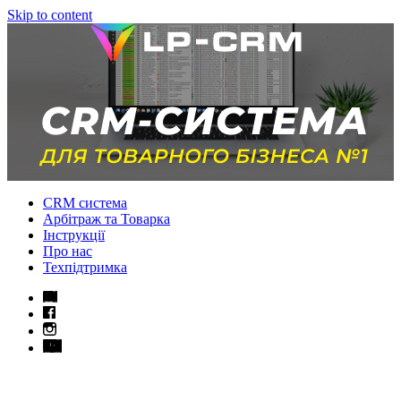
Skip to content
CRM система
Арбітраж та Товарка
Інструкції
Про нас
Техпідтримка