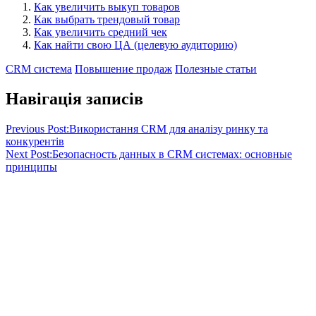
Как увеличить выкуп товаров
Как выбрать трендовый товар
Как увеличить средний чек
Как найти свою ЦА (целевую аудиторию)
CRM система
Повышение продаж
Полезные статьи
Навігація записів
Previous Post:
Використання CRM для аналізу ринку та
конкурентів
Next Post:
Безопасность данных в CRM системах: основные
принципы