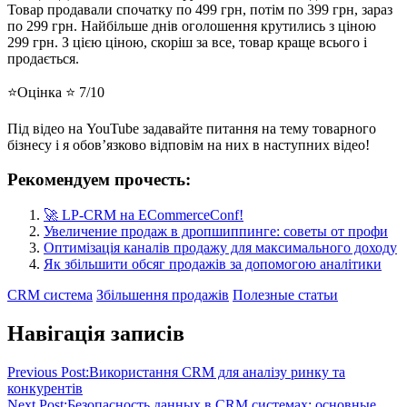
Товар продавали спочатку по 499 грн, потім по 399 грн, зараз
по 299 грн. Найбільше днів оголошення крутились з ціною
299 грн. З цією ціною, скоріш за все, товар краще всього і
продається.
⭐️Оцінка ⭐️ 7/10
Під відео на YouTube задавайте питання на тему товарного
бізнесу і я обов’язково відповім на них в наступних відео!
Рекомендуем прочесть:
🚀 LP-CRM на ECommerceConf!
Увеличение продаж в дропшиппинге: советы от профи
Оптимізація каналів продажу для максимального доходу
Як збільшити обсяг продажів за допомогою аналітики
CRM система
Збільшення продажів
Полезные статьи
Навігація записів
Previous Post:
Використання CRM для аналізу ринку та
конкурентів
Next Post:
Безопасность данных в CRM системах: основные