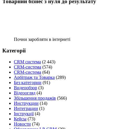
Товарний бізнес з нуля до результату
Почни заробляти в інтернеті
Категорії
CRM система
(2 443)
CRM-система
(574)
CRM-система
(64)
Арбітраж та Товарка
(289)
Без категории
(91)
Видеообзор
(3)
Відеоогляд
(4)
Збільшення продажів
(566)
Инструкции
(14)
Интеграции
(1)
Інструкції
(4)
Кейсы
(73)
Новости
(74)