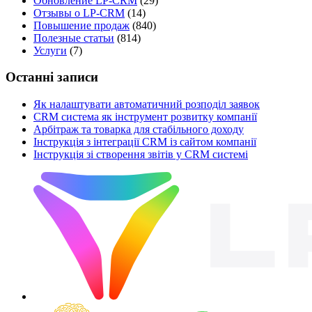
Обновление LP-CRM
(29)
Отзывы о LP-CRM
(14)
Повышение продаж
(840)
Полезные статьи
(814)
Услуги
(7)
Останні записи
Як налаштувати автоматичний розподіл заявок
CRM система як інструмент розвитку компанії
Арбітраж та товарка для стабільного доходу
Інструкція з інтеграції CRM із сайтом компанії
Інструкція зі створення звітів у CRM системі