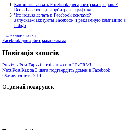
Как использовать Facebook для арбитража трафика?
Все о Facebook для арбитража трафика
Что нельзя делать в Facebook рекламе?
Запускаем аккаунты Facebook и рекламную кампанию в
Indigo
Полезные статьи
Facebook для арбитража
реклама
Навігація записів
Previous Post:
Гарячі літні знижки в LP-CRM!
Next Post:
Как за 3 шага подтвердить домен в Facebook.
Обновление iOS 14
Отримай подарунок