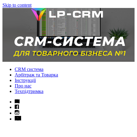
Skip to content
CRM система
Арбітраж та Товарка
Інструкції
Про нас
Техпідтримка