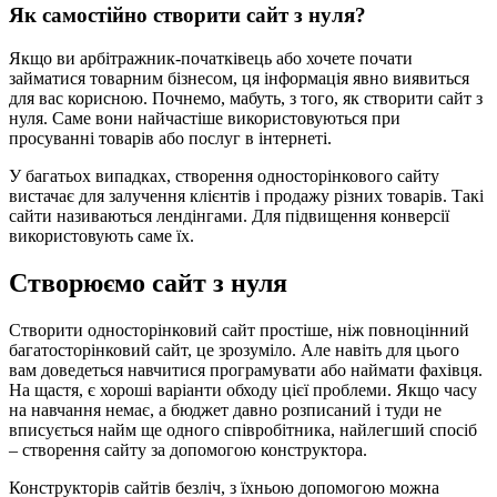
Як самостійно створити сайт з нуля?
Якщо ви арбітражник-початківець або хочете почати
займатися товарним бізнесом, ця інформація явно виявиться
для вас корисною. Почнемо, мабуть, з того, як створити сайт з
нуля. Саме вони найчастіше використовуються при
просуванні товарів або послуг в інтернеті.
У багатьох випадках, створення односторінкового сайту
вистачає для залучення клієнтів і продажу різних товарів. Такі
сайти називаються лендінгами. Для підвищення конверсії
використовують саме їх.
Створюємо сайт з нуля
Створити односторінковий сайт простіше, ніж повноцінний
багатосторінковий сайт, це зрозуміло. Але навіть для цього
вам доведеться навчитися програмувати або наймати фахівця.
На щастя, є хороші варіанти обходу цієї проблеми. Якщо часу
на навчання немає, а бюджет давно розписаний і туди не
вписується найм ще одного співробітника, найлегший спосіб
– створення сайту за допомогою конструктора.
Конструкторів сайтів безліч, з їхньою допомогою можна