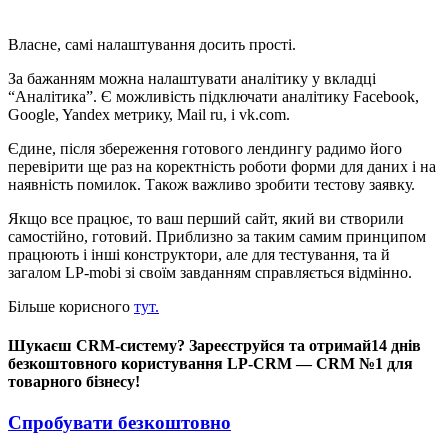
Власне, самі налаштування досить прості.
За бажанням можна налаштувати аналітику у вкладці
“Аналітика”. Є можливість підключати аналітику Facebook,
Google, Yandex метрику, Mail ru, і vk.com.
Єдине, після збереження готового лендингу радимо його
перевірити ще раз на коректність роботи форми для даних і на
наявність помилок. Також важливо зробити тестову заявку.
Якщо все працює, то ваш перший сайт, який ви створили
самостійно, готовий. Приблизно за таким самим принципом
працюють і інші конструктори, але для тестування, та й
загалом LP-mobi зі своїм завданням справляється відмінно.
Більше корисного
тут.
Шукаєш CRM-систему? Зареєструйся та отримай14 днів
безкоштовного користування LP-CRM — CRM №1 для
товарного бізнесу!
Спробувати безкоштовно