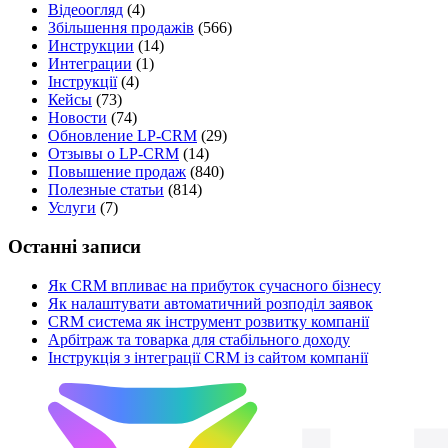
Відеоогляд
(4)
Збільшення продажів
(566)
Инструкции
(14)
Интеграции
(1)
Інструкції
(4)
Кейсы
(73)
Новости
(74)
Обновление LP-CRM
(29)
Отзывы о LP-CRM
(14)
Повышение продаж
(840)
Полезные статьи
(814)
Услуги
(7)
Останні записи
Як CRM впливає на прибуток сучасного бізнесу
Як налаштувати автоматичний розподіл заявок
CRM система як інструмент розвитку компанії
Арбітраж та товарка для стабільного доходу
Інструкція з інтеграції CRM із сайтом компанії