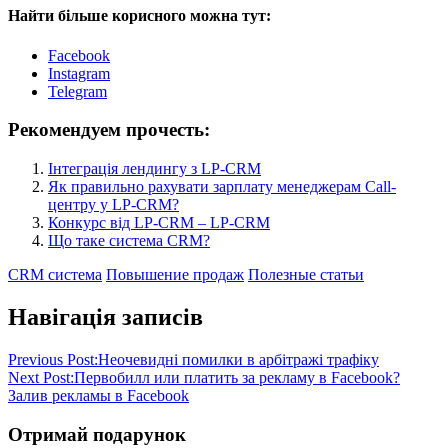
Найти більше корисного можна тут:
Facebook
Instagram
Telegram
Рекомендуем прочесть:
Інтеграція лендингу з LP-CRM
Як правильно рахувати зарплату менеджерам Call-
центру у LP-CRM?
Конкурс від LP-CRM – LP-CRM
Що таке система CRM?
CRM система
Повышение продаж
Полезные статьи
Навігація записів
Previous Post:
Неочевидні помилки в арбітражі трафіку
Next Post:
Первобилл или платить за рекламу в Facebook?
Залив рекламы в Facebook
Отримай подарунок