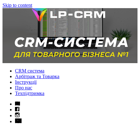
Skip to content
CRM система
Арбітраж та Товарка
Інструкції
Про нас
Техпідтримка