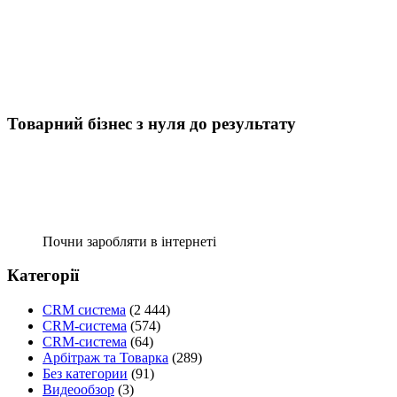
Товарний бізнес з нуля до результату
Почни заробляти в інтернеті
Категорії
CRM система
(2 444)
CRM-система
(574)
CRM-система
(64)
Арбітраж та Товарка
(289)
Без категории
(91)
Видеообзор
(3)