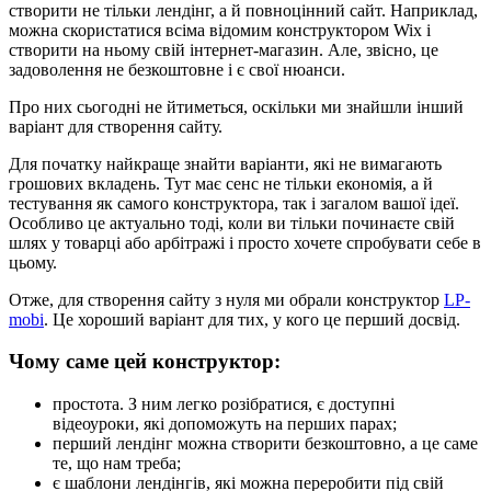
створити не тільки лендінг, а й повноцінний сайт. Наприклад,
можна скористатися всіма відомим конструктором Wix і
створити на ньому свій інтернет-магазин. Але, звісно, це
задоволення не безкоштовне і є свої нюанси.
Про них сьогодні не йтиметься, оскільки ми знайшли інший
варіант для створення сайту.
Для початку найкраще знайти варіанти, які не вимагають
грошових вкладень. Тут має сенс не тільки економія, а й
тестування як самого конструктора, так і загалом вашої ідеї.
Особливо це актуально тоді, коли ви тільки починаєте свій
шлях у товарці або арбітражі і просто хочете спробувати себе в
цьому.
Отже, для створення сайту з нуля ми обрали конструктор
LP-
mobi
. Це хороший варіант для тих, у кого це перший досвід.
Чому саме цей конструктор:
простота. З ним легко розібратися, є доступні
відеоуроки, які допоможуть на перших парах;
перший лендінг можна створити безкоштовно, а це саме
те, що нам треба;
є шаблони лендінгів, які можна переробити під свій