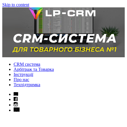
Skip to content
CRM система
Арбітраж та Товарка
Інструкції
Про нас
Техпідтримка