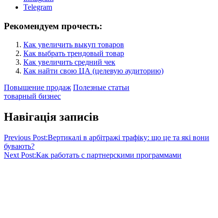
Telegram
Рекомендуем прочесть:
Как увеличить выкуп товаров
Как выбрать трендовый товар
Как увеличить средний чек
Как найти свою ЦА (целевую аудиторию)
Повышение продаж
Полезные статьи
товарный бизнес
Навігація записів
Previous Post:
Вертикалі в арбітражі трафіку: що це та які вони
бувають?
Next Post:
Как работать с партнерскими программами