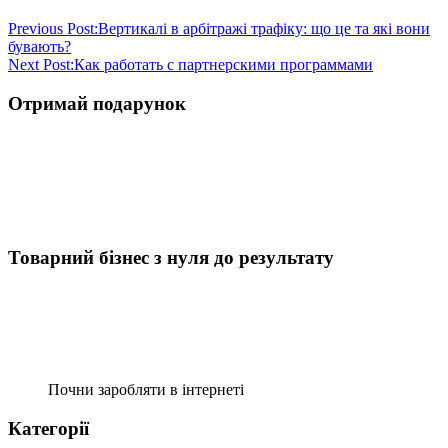
Previous Post:
Вертикалі в арбітражі трафіку: що це та які вони
бувають?
Next Post:
Как работать с партнерскими программами
Отримай подарунок
Товарний бізнес з нуля до результату
Почни заробляти в інтернеті
Категорії