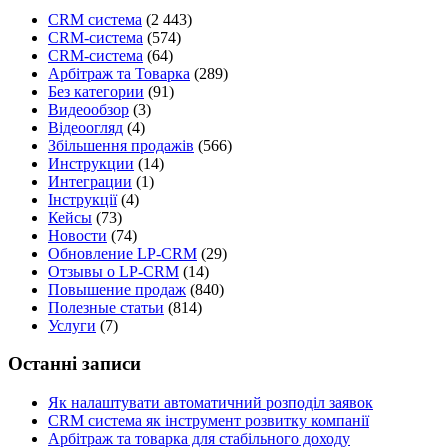
CRM система
(2 443)
CRM-система
(574)
CRM-система
(64)
Арбітраж та Товарка
(289)
Без категории
(91)
Видеообзор
(3)
Відеоогляд
(4)
Збільшення продажів
(566)
Инструкции
(14)
Интеграции
(1)
Інструкції
(4)
Кейсы
(73)
Новости
(74)
Обновление LP-CRM
(29)
Отзывы о LP-CRM
(14)
Повышение продаж
(840)
Полезные статьи
(814)
Услуги
(7)
Останні записи
Як налаштувати автоматичний розподіл заявок
CRM система як інструмент розвитку компанії
Арбітраж та товарка для стабільного доходу