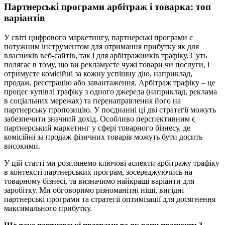
Партнерські програми арбітраж і товарка: топ
варіантів
У світі цифрового маркетингу, партнерські програми є
потужним інструментом для отримання прибутку як для
власників веб-сайтів, так і для арбітражників трафіку. Суть
полягає в тому, що ви рекламуєте чужі товари чи послуги, і
отримуєте комісійні за кожну успішну дію, наприклад,
продаж, реєстрацію або завантаження. Арбітраж трафіку – це
процес купівлі трафіку з одного джерела (наприклад, реклама
в соціальних мережах) та перенаправлення його на
партнерську пропозицію. У поєднанні ці дві стратегії можуть
забезпечити значний дохід. Особливо перспективним є
партнерський маркетинг у сфері товарного бізнесу, де
комісійні за продаж фізичних товарів можуть бути досить
високими.
У цій статті ми розглянемо ключові аспекти арбітражу трафіку
в контексті партнерських програм, зосереджуючись на
товарному бізнесі, та визначимо найкращі варіанти для
заробітку. Ми обговоримо різноманітні ніші, вигідні
партнерські програми та стратегії оптимізації для досягнення
максимального прибутку.