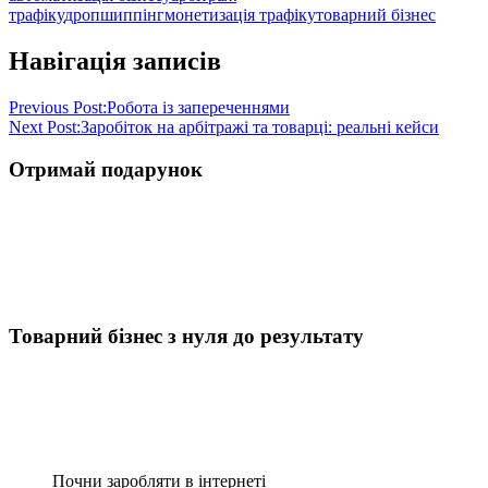
трафіку
дропшиппінг
монетизація трафіку
товарний бізнес
Навігація записів
Previous Post:
Робота із запереченнями
Next Post:
Заробіток на арбітражі та товарці: реальні кейси
Отримай подарунок
Товарний бізнес з нуля до результату
Почни заробляти в інтернеті