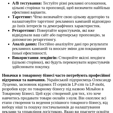
A/B тестування:
Тестуйте різні рекламні оголошення,
цільові сторінки та пропозиції, щоб визначити найбільш
ефективні варіанти.
Таргетинг:
Чітко визначайте свою цільову аудиторію та
налаштовуйте таргетинг рекламних кампаній відповідно
до їхніх інтересів та демографічних характеристик.
Ретаргетинг:
Повертайте користувачів, які вже
відвідували ваш сайт або партнерську пропозицію, за
допомогою ретаргетингу.
Аналіз даних:
Постійно аналізуйте дані про результати
рекламних кампаній та вносьте зміни для покращення
їхньої ефективності.
Використання лендінгів:
Створюйте якісні лендінги
(цільові сторінки), які будуть переконувати користувачів
здійснювати покупку.
Новачки в товарному бізнесі часто потребують професійної
підтримки та навчання.
Український підприємець Олександр
Луценко, засновник відомих IT-сервісів LP-crm та LP-mobi,
розробив курс по товарному бізнесу під назвою Мільйон в
Товарному Бізнесі. Цей курс створений для тих, хто хоче
навчитись продавати товари онлайн з нуля. Він охоплює всі
етапи створення та ведення успішного товарного бізнесу, від
вибору ніші та пошуку постачальників до налаштування
реклами та управління логістикою. Якщо ви прагнете освоїти