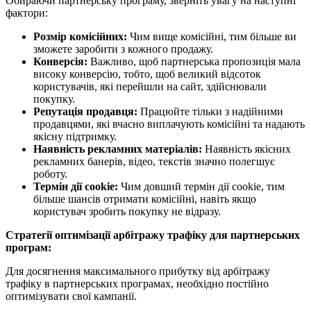
Обираючи партнерську програму, зверніть увагу на наступні
фактори:
Розмір комісійних:
Чим вище комісійні, тим більше ви
зможете заробити з кожного продажу.
Конверсія:
Важливо, щоб партнерська пропозиція мала
високу конверсію, тобто, щоб великий відсоток
користувачів, які перейшли на сайт, здійснювали
покупку.
Репутація продавця:
Працюйте тільки з надійними
продавцями, які вчасно виплачують комісійні та надають
якісну підтримку.
Наявність рекламних матеріалів:
Наявність якісних
рекламних банерів, відео, текстів значно полегшує
роботу.
Термін дії cookie:
Чим довший термін дії cookie, тим
більше шансів отримати комісійні, навіть якщо
користувач зробить покупку не відразу.
Стратегії оптимізації арбітражу трафіку для партнерських
програм:
Для досягнення максимального прибутку від арбітражу
трафіку в партнерських програмах, необхідно постійно
оптимізувати свої кампанії.