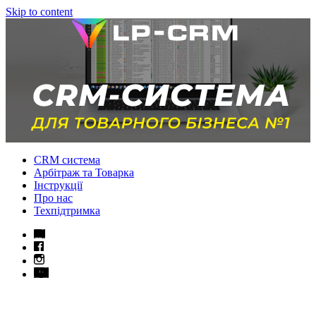
Skip to content
CRM система
Арбітраж та Товарка
Інструкції
Про нас
Техпідтримка