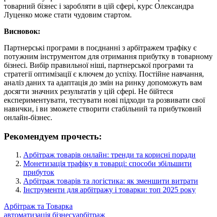
товарний бізнес і заробляти в цій сфері, курс Олександра
Луценко може стати чудовим стартом.
Висновок:
Партнерські програми в поєднанні з арбітражем трафіку є
потужним інструментом для отримання прибутку в товарному
бізнесі. Вибір правильної ніші, партнерської програми та
стратегії оптимізації є ключем до успіху. Постійне навчання,
аналіз даних та адаптація до змін на ринку допоможуть вам
досягти значних результатів у цій сфері. Не бійтеся
експериментувати, тестувати нові підходи та розвивати свої
навички, і ви зможете створити стабільний та прибутковий
онлайн-бізнес.
Рекомендуем прочесть:
Арбітраж товарів онлайн: тренди та корисні поради
Монетизація трафіку в товарці: способи збільшити
прибуток
Арбітраж товарів та логістика: як зменшити витрати
Інструменти для арбітражу і товарки: топ 2025 року
Арбітраж та Товарка
автоматизація бізнесу
арбітраж