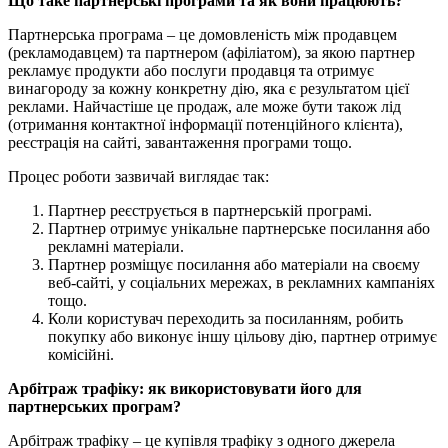
Що таке партнерські програми та як вони працюють?
Партнерська програма – це домовленість між продавцем
(рекламодавцем) та партнером (афіліатом), за якою партнер
рекламує продукти або послуги продавця та отримує
винагороду за кожну конкретну дію, яка є результатом цієї
реклами. Найчастіше це продаж, але може бути також лід
(отримання контактної інформації потенційного клієнта),
реєстрація на сайті, завантаження програми тощо.
Процес роботи зазвичай виглядає так:
Партнер реєструється в партнерській програмі.
Партнер отримує унікальне партнерське посилання або
рекламні матеріали.
Партнер розміщує посилання або матеріали на своєму
веб-сайті, у соціальних мережах, в рекламних кампаніях
тощо.
Коли користувач переходить за посиланням, робить
покупку або виконує іншу цільову дію, партнер отримує
комісійні.
Арбітраж трафіку: як використовувати його для
партнерських програм?
Арбітраж трафіку – це купівля трафіку з одного джерела