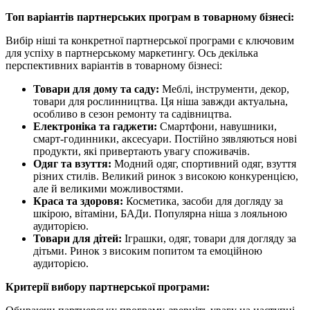
Топ варіантів партнерських програм в товарному бізнесі:
Вибір ніші та конкретної партнерської програми є ключовим
для успіху в партнерському маркетингу. Ось декілька
перспективних варіантів в товарному бізнесі:
Товари для дому та саду:
Меблі, інструменти, декор,
товари для рослинництва. Ця ніша завжди актуальна,
особливо в сезон ремонту та садівництва.
Електроніка та гаджети:
Смартфони, навушники,
смарт-годинники, аксесуари. Постійно зявляються нові
продукти, які привертають увагу споживачів.
Одяг та взуття:
Модний одяг, спортивний одяг, взуття
різних стилів. Великий ринок з високою конкуренцією,
але й великими можливостями.
Краса та здоровя:
Косметика, засоби для догляду за
шкірою, вітаміни, БАДи. Популярна ніша з лояльною
аудиторією.
Товари для дітей:
Іграшки, одяг, товари для догляду за
дітьми. Ринок з високим попитом та емоційною
аудиторією.
Критерії вибору партнерської програми: