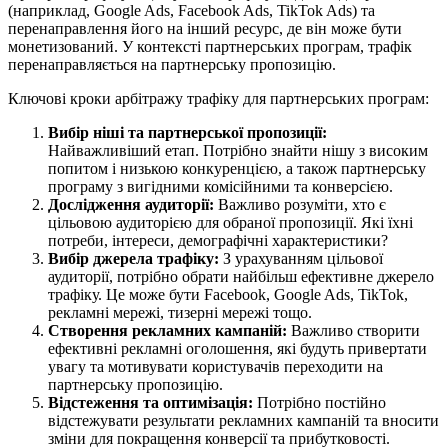
(наприклад, Google Ads, Facebook Ads, TikTok Ads) та
перенаправлення його на інший ресурс, де він може бути
монетизований. У контексті партнерських програм, трафік
перенаправляється на партнерську пропозицію.
Ключові кроки арбітражу трафіку для партнерських програм:
Вибір ніші та партнерської пропозиції:
Найважливіший етап. Потрібно знайти нішу з високим
попитом і низькою конкуренцією, а також партнерську
програму з вигідними комісійними та конверсією.
Дослідження аудиторії:
Важливо розуміти, хто є
цільовою аудиторією для обраної пропозиції. Які їхні
потреби, інтереси, демографічні характеристики?
Вибір джерела трафіку:
З урахуванням цільової
аудиторії, потрібно обрати найбільш ефективне джерело
трафіку. Це може бути Facebook, Google Ads, TikTok,
рекламні мережі, тизерні мережі тощо.
Створення рекламних кампаній:
Важливо створити
ефективні рекламні оголошення, які будуть привертати
увагу та мотивувати користувачів переходити на
партнерську пропозицію.
Відстеження та оптимізація:
Потрібно постійно
відстежувати результати рекламних кампаній та вносити
зміни для покращення конверсії та прибутковості.