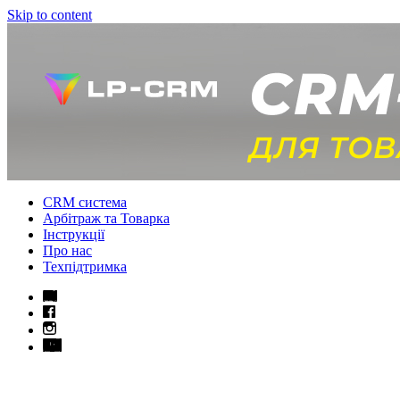
Skip to content
CRM система
Арбітраж та Товарка
Інструкції
Про нас
Техпідтримка