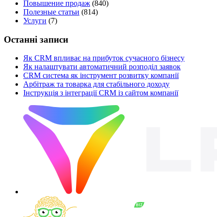
Повышение продаж
(840)
Полезные статьи
(814)
Услуги
(7)
Останні записи
Як CRM впливає на прибуток сучасного бізнесу
Як налаштувати автоматичний розподіл заявок
CRM система як інструмент розвитку компанії
Арбітраж та товарка для стабільного доходу
Інструкція з інтеграції CRM із сайтом компанії