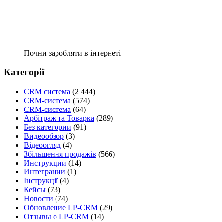
Почни заробляти в інтернеті
Категорії
CRM система
(2 444)
CRM-система
(574)
CRM-система
(64)
Арбітраж та Товарка
(289)
Без категории
(91)
Видеообзор
(3)
Відеоогляд
(4)
Збільшення продажів
(566)
Инструкции
(14)
Интеграции
(1)
Інструкції
(4)
Кейсы
(73)
Новости
(74)
Обновление LP-CRM
(29)
Отзывы о LP-CRM
(14)