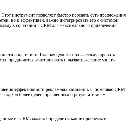
Этот инструмент позволяет быстро передать суть предложения
етен, но и эффективен, важно интегрировать его с системой
екламу в сочетании с CRM для максимального привлечения
чности и краткости. Главная цель тизера — стимулировать
рты, предпочитая заинтриговать и вызвать желание узнать
овышения эффективности рекламных кампаний. С помощью CRM
ет подход более целенаправленным и результативным.
данные из CRM, можно определить, какие проблемы и