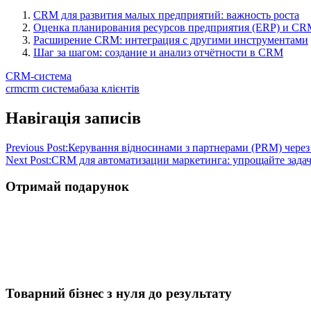
CRM для развития малых предприятий: важность роста
Оценка планирования ресурсов предприятия (ERP) и CRM
Расширение CRM: интеграция с другими инструментами
Шаг за шагом: создание и анализ отчётности в CRM
CRM-система
crm
crm система
база клієнтів
Навігація записів
Previous Post:
Керування відносинами з партнерами (PRM) чере
Next Post:
CRM для автоматизации маркетинга: упрощайте задач
Отримай подарунок
Товарний бізнес з нуля до результату