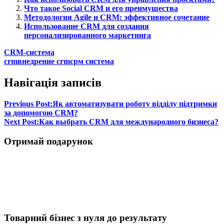
Что такое Social CRM и его преимущества
Методология Agile и CRM: эффективное сочетание
Использование CRM для создания
персонализированного маркетинга
CRM-система
crm
внедрение crm
срм система
Навігація записів
Previous Post:
Як автоматизувати роботу відділу підтримки
за допомогою CRM?
Next Post:
Как выбрать CRM для международного бизнеса?
Отримай подарунок
Товарний бізнес з нуля до результату