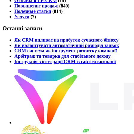
Отзывы о LP-CRM
(14)
Повышение продаж
(840)
Полезные статьи
(814)
Услуги
(7)
Останні записи
Як CRM впливає на прибуток сучасного бізнесу
Як налаштувати автоматичний розподіл заявок
CRM система як інструмент розвитку компанії
Арбітраж та товарка для стабільного доходу
Інструкція з інтеграції CRM із сайтом компанії