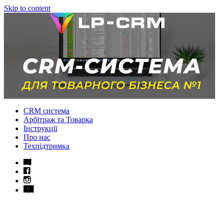
Skip to content
CRM система
Арбітраж та Товарка
Інструкції
Про нас
Техпідтримка