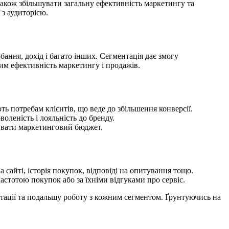
акож збільшувати загальну ефективність маркетингу та
 з аудиторією.
обання, дохід і багато інших. Сегментація дає змогу
им ефективність маркетингу і продажів.
ь потребам клієнтів, що веде до збільшення конверсії.
воленість і лояльність до бренду.
увати маркетинговий бюджет.
а сайті, історія покупок, відповіді на опитування тощо.
астотою покупок або за їхніми відгуками про сервіс.
тації та подальшу роботу з кожним сегментом. Ґрунтуючись на