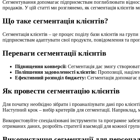
Сегментування допомагає підприємствам поглиблювати відносини
продажів. У цій статті ми розглянемо, як сегментація клієнтів
Що таке сегментація клієнтів?
Сегментація клієнтів – це процес поділу бази клієнтів на групи 
підприємствам адаптувати свої продукти, повідомлення та про
Переваги сегментації клієнтів
Підвищення конверсії:
Сегментація дає змогу створювати 
Поліпшення задоволеності клієнтів:
Пропозиції, націлен
Ефективний розподіл бюджету:
Сегментація допомагає в
Як провести сегментацію клієнтів
Для початку необхідно зібрати і проаналізувати дані про клієнт
Наступний крок – вибір критеріїв для сегментації. Наприклад, 
Використовуйте спеціалізовані інструменти та програмне забе
отриманих даних, розробіть стратегії взаємодії для кожної групи
Використання сегментації для персонал