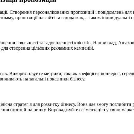
ації. Створення персоналізованих пропозицій і повідомлень для
кламу, пропозиції на сайті та в додатках, а також індивідуальні 
щення лояльності та задоволеності клієнтів. Наприклад, Amazon 
e – для створення цільових рекламних кампаній.
тів. Використовуйте метрики, такі як коефіцієнт конверсії, серед
 впливають на загальні показники бізнесу.
лісна стратегія для розвитку бізнесу. Вона дає змогу поглибити 
ення позицій на ринку. Впроваджуйте сегментацію у свою маркет