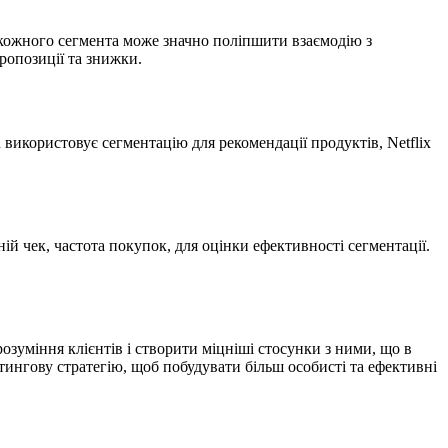
 кожного сегмента може значно поліпшити взаємодію з
пропозиції та знижки.
використовує сегментацію для рекомендації продуктів, Netflix
ній чек, частота покупок, для оцінки ефективності сегментації.
розуміння клієнтів і створити міцніші стосунки з ними, що в
ингову стратегію, щоб побудувати більш особисті та ефективні