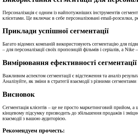
Персоналізація є одним із найпотужніших інструментів сегмент
клієнтами. Це включає в себе персоналізовані email-розсилки, ре
Приклади успішної сегментації
Багато відомих компаній використовують сегментацію для підви
– для персоналізації своїх пропозицій фільмів і серіалів, а Nik
Вимірювання ефективності сегментації
Важливим аспектом сегментації є відстеження та аналіз результа
Аналізуйте, як зміни в стратегії взаємодії з різними сегментами
Висновок
Сегментація клієнтів – це не просто маркетинговий прийом, а ці
кінцевому підсумку призводить до збільшення продажів і зміцн
взаємодії з вашою аудиторією.
Рекомендуем прочесть: