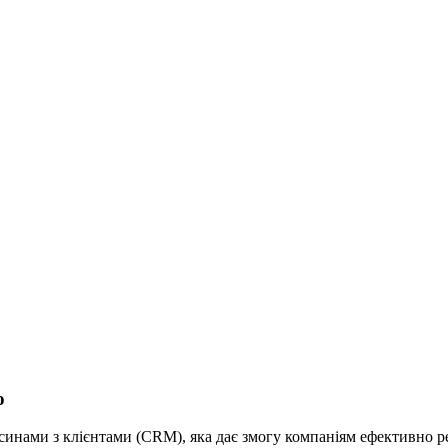
ю
синами з клієнтами (CRM), яка дає змогу компаніям ефективно реа