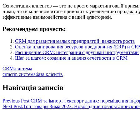
Сегментация клиентов — это не просто маркетинговый прием, а
ними, что в конечном итоге приводит к увеличению продаж и
эффективные взаимодействия с вашей аудиторией.
Рекомендуем прочесть:
CRM для развития малых предприятий: важность роста
Оценка планирования ресурсов предприятия (ERP) и CRM
Расширение CRM: интеграция с другими инструментами
Шаг за шагом: создание и анализ отчётности в CRM
CRM-система
crm
crm система
база клієнтів
Навігація записів
Previous Post:
CRM та імпорт і експорт даних: переміщення інфо
Next Post:
Топ Товары Зима 2023. Новогодние товары #поискбр