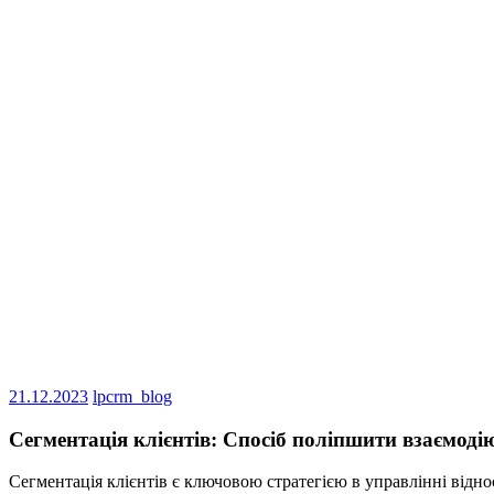
21.12.2023
lpcrm_blog
Сегментація клієнтів: Спосіб поліпшити взаємоді
Сегментація клієнтів є ключовою стратегією в управлінні відно