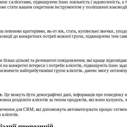
 з клієнтами, підвищуючи їхню лояльність і задоволеність, а т
 може стати вашим секретним інструментом у поліпшенні взаємодії
за певними критеріями, як-от вік, стать, купівельні звички, упод
позиції до конкретних потреб кожної групи, підвищуючи тим сам
більш цільові та релевантні повідомлення, які краще відповідают
і на конкретні інтереси і потреби клієнтів, підвищують їхню задо
изначити найприбутковіші групи клієнтів, даючи змогу оптиміз
ів. Це можуть бути демографічні дані, інформація про поведінку н
можна розділити клієнтів за типом продуктів, які вони купують, ч
зпечення для CRM, які допоможуть автоматизувати процес сегмен
 клієнтів.
ізації пропозицій