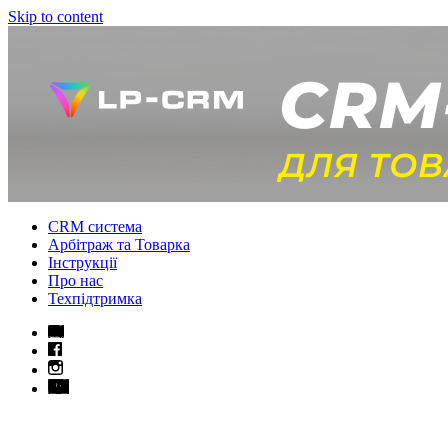
Skip to content
CRM система
Арбітраж та Товарка
Інструкції
Про нас
Техпідтримка