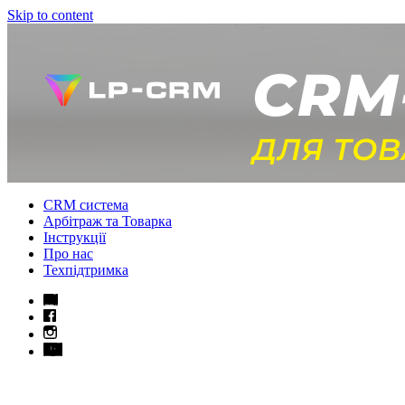
Skip to content
CRM система
Арбітраж та Товарка
Інструкції
Про нас
Техпідтримка