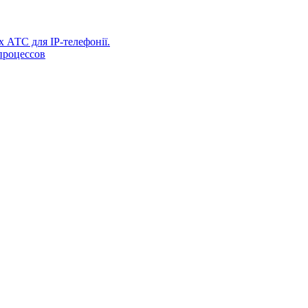
х АТС для IP-телефонії.
процессов