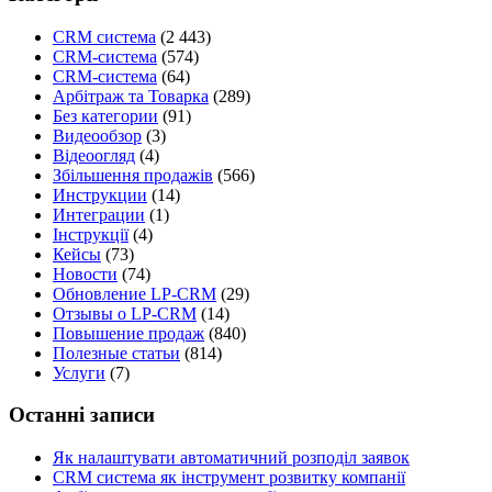
CRM система
(2 443)
CRM-система
(574)
CRM-система
(64)
Арбітраж та Товарка
(289)
Без категории
(91)
Видеообзор
(3)
Відеоогляд
(4)
Збільшення продажів
(566)
Инструкции
(14)
Интеграции
(1)
Інструкції
(4)
Кейсы
(73)
Новости
(74)
Обновление LP-CRM
(29)
Отзывы о LP-CRM
(14)
Повышение продаж
(840)
Полезные статьи
(814)
Услуги
(7)
Останні записи
Як налаштувати автоматичний розподіл заявок
CRM система як інструмент розвитку компанії