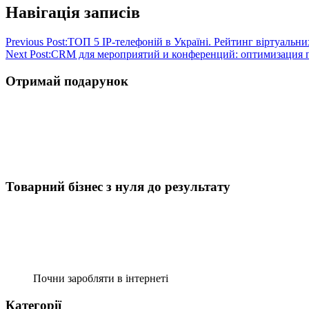
Навігація записів
Previous Post:
ТОП 5 IP-телефоній в Україні. Рейтинг віртуальни
Next Post:
CRM для мероприятий и конференций: оптимизация 
Отримай подарунок
Товарний бізнес з нуля до результату
Почни заробляти в інтернеті
Категорії