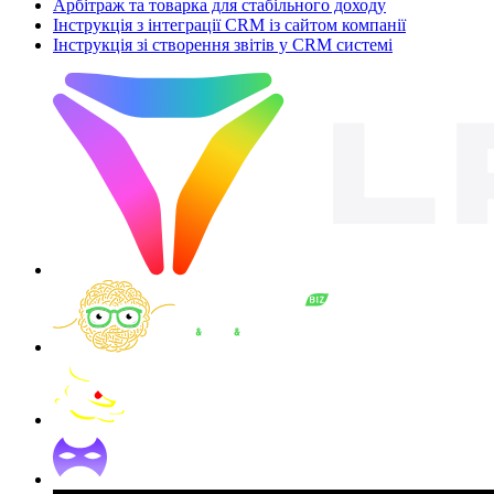
Арбітраж та товарка для стабільного доходу
Інструкція з інтеграції CRM із сайтом компанії
Інструкція зі створення звітів у CRM системі