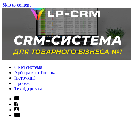
Skip to content
CRM система
Арбітраж та Товарка
Інструкції
Про нас
Техпідтримка