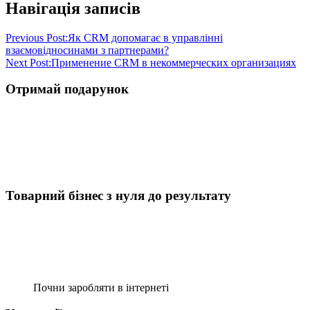
Навігація записів
Previous Post:
Як CRM допомагає в управлінні
взаємовідносинами з партнерами?
Next Post:
Применение CRM в некоммерческих организациях
Отримай подарунок
Товарний бізнес з нуля до результату
Почни заробляти в інтернеті