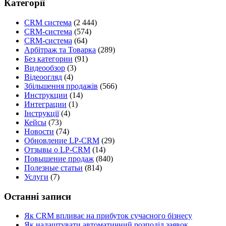
Категорії
CRM система
(2 444)
CRM-система
(574)
CRM-система
(64)
Арбітраж та Товарка
(289)
Без категории
(91)
Видеообзор
(3)
Відеоогляд
(4)
Збільшення продажів
(566)
Инструкции
(14)
Интеграции
(1)
Інструкції
(4)
Кейсы
(73)
Новости
(74)
Обновление LP-CRM
(29)
Отзывы о LP-CRM
(14)
Повышение продаж
(840)
Полезные статьи
(814)
Услуги
(7)
Останні записи
Як CRM впливає на прибуток сучасного бізнесу
Як налаштувати автоматичний розподіл заявок