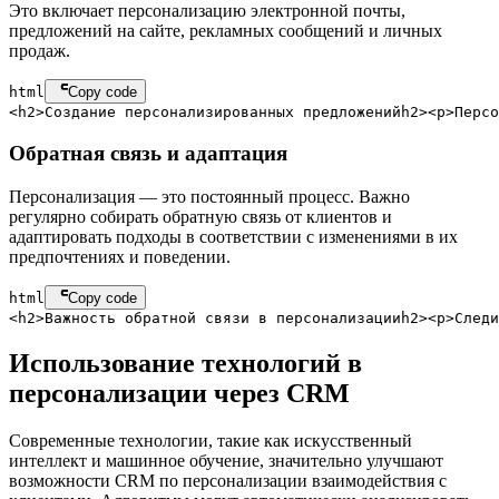
Это включает персонализацию электронной почты,
предложений на сайте, рекламных сообщений и личных
продаж.
html
Copy code
<
h2
>
Создание персонализированных предложений
h2
>
<
p
>
Персо
Обратная связь и адаптация
Персонализация — это постоянный процесс. Важно
регулярно собирать обратную связь от клиентов и
адаптировать подходы в соответствии с изменениями в их
предпочтениях и поведении.
html
Copy code
<
h2
>
Важность обратной связи в персонализации
h2
>
<
p
>
Следи
Использование технологий в
персонализации через CRM
Современные технологии, такие как искусственный
интеллект и машинное обучение, значительно улучшают
возможности CRM по персонализации взаимодействия с