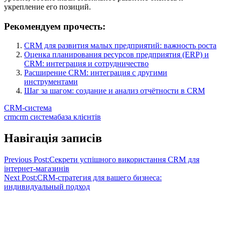
укрепление его позиций.
Рекомендуем прочесть:
CRM для развития малых предприятий: важность роста
Оценка планирования ресурсов предприятия (ERP) и
CRM: интеграция и сотрудничество
Расширение CRM: интеграция с другими
инструментами
Шаг за шагом: создание и анализ отчётности в CRM
CRM-система
crm
crm система
база клієнтів
Навігація записів
Previous Post:
Секрети успішного використання CRM для
інтернет-магазинів
Next Post:
CRM-стратегия для вашего бизнеса:
индивидуальный подход