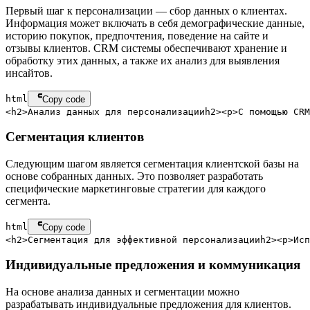
Первый шаг к персонализации — сбор данных о клиентах.
Информация может включать в себя демографические данные,
историю покупок, предпочтения, поведение на сайте и
отзывы клиентов. CRM системы обеспечивают хранение и
обработку этих данных, а также их анализ для выявления
инсайтов.
html
Copy code
<
h2
>
Анализ данных для персонализации
h2
>
<
p
>
С помощью CRM
Сегментация клиентов
Следующим шагом является сегментация клиентской базы на
основе собранных данных. Это позволяет разработать
специфические маркетинговые стратегии для каждого
сегмента.
html
Copy code
<
h2
>
Сегментация для эффективной персонализации
h2
>
<
p
>
Исп
Индивидуальные предложения и коммуникация
На основе анализа данных и сегментации можно
разрабатывать индивидуальные предложения для клиентов.