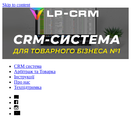
Skip to content
CRM система
Арбітраж та Товарка
Інструкції
Про нас
Техпідтримка