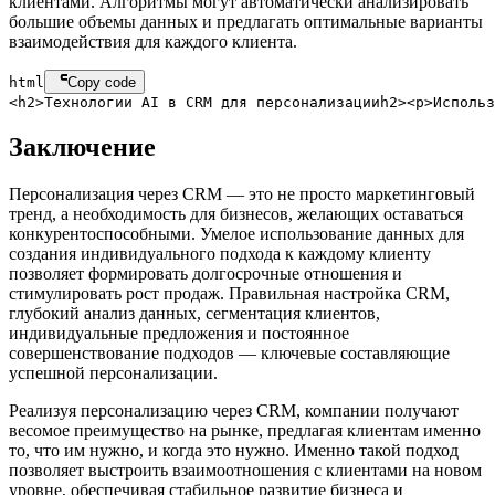
клиентами. Алгоритмы могут автоматически анализировать
большие объемы данных и предлагать оптимальные варианты
взаимодействия для каждого клиента.
html
Copy code
<
h2
>
Технологии AI в CRM для персонализации
h2
>
<
p
>
Использ
Заключение
Персонализация через CRM — это не просто маркетинговый
тренд, а необходимость для бизнесов, желающих оставаться
конкурентоспособными. Умелое использование данных для
создания индивидуального подхода к каждому клиенту
позволяет формировать долгосрочные отношения и
стимулировать рост продаж. Правильная настройка CRM,
глубокий анализ данных, сегментация клиентов,
индивидуальные предложения и постоянное
совершенствование подходов — ключевые составляющие
успешной персонализации.
Реализуя персонализацию через CRM, компании получают
весомое преимущество на рынке, предлагая клиентам именно
то, что им нужно, и когда это нужно. Именно такой подход
позволяет выстроить взаимоотношения с клиентами на новом
уровне, обеспечивая стабильное развитие бизнеса и