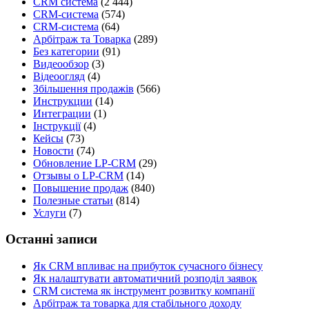
CRM система
(2 444)
CRM-система
(574)
CRM-система
(64)
Арбітраж та Товарка
(289)
Без категории
(91)
Видеообзор
(3)
Відеоогляд
(4)
Збільшення продажів
(566)
Инструкции
(14)
Интеграции
(1)
Інструкції
(4)
Кейсы
(73)
Новости
(74)
Обновление LP-CRM
(29)
Отзывы о LP-CRM
(14)
Повышение продаж
(840)
Полезные статьи
(814)
Услуги
(7)
Останні записи
Як CRM впливає на прибуток сучасного бізнесу
Як налаштувати автоматичний розподіл заявок
CRM система як інструмент розвитку компанії
Арбітраж та товарка для стабільного доходу