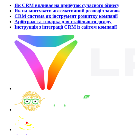
Як CRM впливає на прибуток сучасного бізнесу
Як налаштувати автоматичний розподіл заявок
CRM система як інструмент розвитку компанії
Арбітраж та товарка для стабільного доходу
Інструкція з інтеграції CRM із сайтом компанії