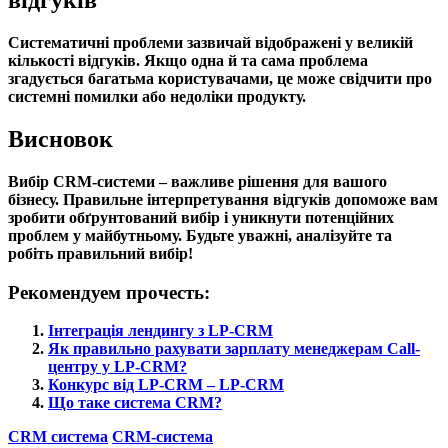
відгуків
Систематичні проблеми зазвичай відображені у великій
кількості відгуків. Якщо одна й та сама проблема
згадується багатьма користувачами, це може свідчити про
системні помилки або недоліки продукту.
Висновок
Вибір CRM-системи – важливе рішення для вашого
бізнесу. Правильне інтерпретування відгуків допоможе вам
зробити обґрунтований вибір і уникнути потенційних
проблем у майбутньому. Будьте уважні, аналізуйте та
робіть правильний вибір!
Рекомендуем прочесть:
Інтеграція лендингу з LP-CRM
Як правильно рахувати зарплату менеджерам Call-
центру у LP-CRM?
Конкурс від LP-CRM – LP-CRM
Що таке система CRM?
CRM система
CRM-система