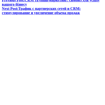
Previous Post:
CRM та email-маркетинг: симбіоз для успіху
вашого бізнесу
Next Post:
Трафик с партнерских сетей и CRM:
стимулирование и увеличение объема продаж