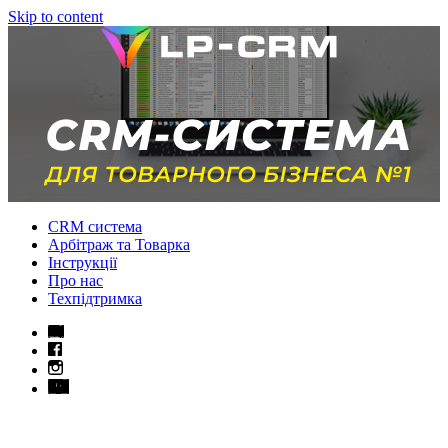
Skip to content
CRM система
Арбітраж та Товарка
Інструкції
Про нас
Техпідтримка